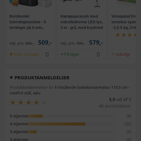
Bordmodel
Hængeparasols med
Vetoquinol Dron
isterningmaskine - 9
solcelledrevne LED-lys,
ormekur spot-on 
terninger på 6 min.,
3 m - grå, med krydsfod
- 2,5-5 kg, 2×0,7
selvrensende, sort
og krank, UPF 50+
509,-
579,-
Vejl. pris
569,-
Vejl. pris
709,-
Snart på lager
På lager
Udsolgt
PRODUKTANMELDELSER
Produktbedømmelser for
Fritstående badekarsarmatur 118,5 cm -
rustfrit stål, sølv
3,9
ud af 5
★
★
★
★
★
★
★
★
★
★
48 anmeldelser
(8)
5-stjernet
(32)
4-stjernet
(5)
3-stjernet
(0)
2-stjernet