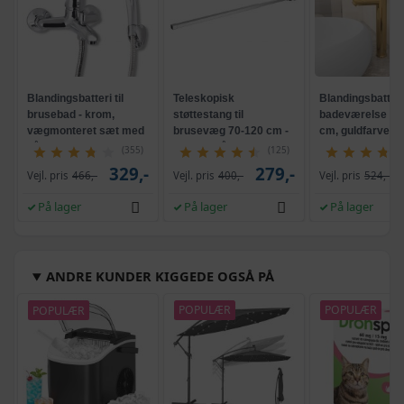
Blandingsbatteri til
Teleskopisk
Blandingsbatteri 
brusebad - krom,
støttestang til
badeværelse - 1
vægmonteret sæt med
brusevæg 70-120 cm -
cm, guldfarvet
håndbruser
rustfrit stål, sølvfarvet
(355)
(125)
329,-
279,-
Vejl. pris
466,-
Vejl. pris
400,-
Vejl. pris
524,-
På lager
På lager
På lager
ANDRE KUNDER KIGGEDE OGSÅ PÅ
POPULÆR
POPULÆR
POPULÆR