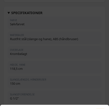
SPECIFIKATIONER
FARVE
Sølvfarvet
MATERIALER
Rustfrit stål (slange og hane), ABS (håndbruser)
OVERFLADE
Krombelagt
HØJDE, HANE
118,5 cm
SLANGELÆNGDE, HÅNDBRUSER
150 cm
SLANGEFORBINDELSE
G 1/2"