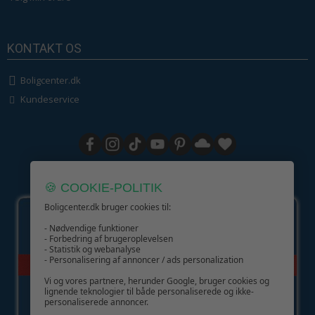
KONTAKT OS
Boligcenter.dk
Kundeservice
GIV GLÆDE MED ET GAVEKORT!
🍪 COOKIE-POLITIK
Boligcenter.dk bruger cookies til:
- Nødvendige funktioner
- Forbedring af brugeroplevelsen
- Statistik og webanalyse
- Personalisering af annoncer / ads personalization
Vi og vores partnere, herunder Google, bruger cookies og
lignende teknologier til både personaliserede og ikke-
personaliserede annoncer.