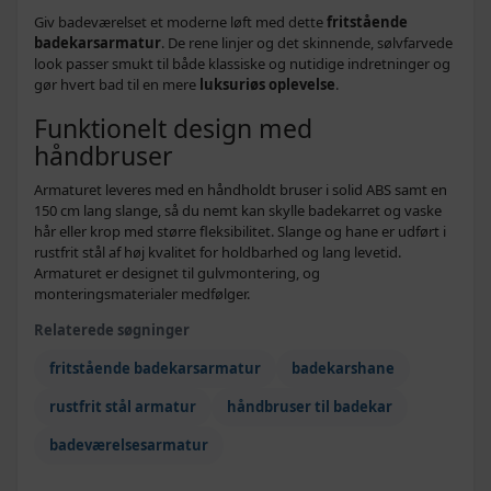
Giv badeværelset et moderne løft med dette
fritstående
badekarsarmatur
. De rene linjer og det skinnende, sølvfarvede
look passer smukt til både klassiske og nutidige indretninger og
gør hvert bad til en mere
luksuriøs oplevelse
.
Funktionelt design med
håndbruser
Armaturet leveres med en håndholdt bruser i solid ABS samt en
150 cm lang slange, så du nemt kan skylle badekarret og vaske
hår eller krop med større fleksibilitet. Slange og hane er udført i
rustfrit stål af høj kvalitet for holdbarhed og lang levetid.
Armaturet er designet til gulvmontering, og
monteringsmaterialer medfølger.
Relaterede søgninger
fritstående badekarsarmatur
badekarshane
rustfrit stål armatur
håndbruser til badekar
badeværelsesarmatur