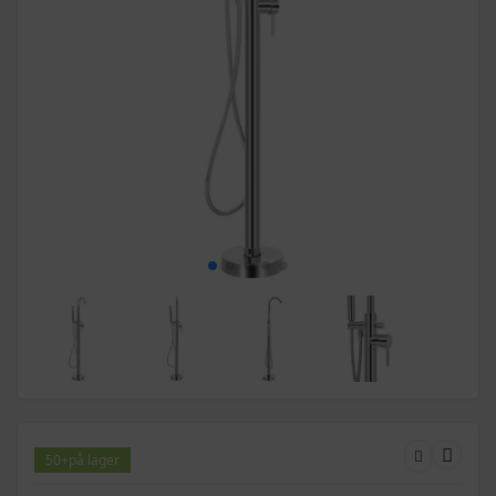
50+
på lager