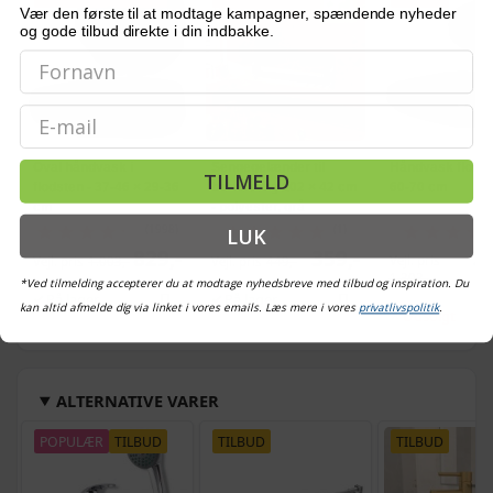
Vær den første til at modtage kampagner, spændende nyheder
og gode tilbud direkte i din indbakke.
Email
Oval håndvask i
Sengegelænder til
Håndvask flodst
TILMELD
flodsten - 37-46 × 29-36
barneseng 102 × 42 cm
60-70 cm
cm
- polyester, grå
LUK
(1998)
(1)
829,-
359,-
Vejl. pris
Vejl. pris
1.003,-
Vejl. pris
449,-
1.
1.303,-
*Ved tilmelding accepterer du at modtage nyhedsbreve med tilbud og inspiration. Du
På lager
På lager
kan altid afmelde dig via linket i vores emails. Læs mere i vores
privatlivspolitik
.
Udsolgt
ALTERNATIVE VARER
POPULÆR
TILBUD
TILBUD
TILBUD