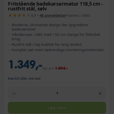
Fritstående badekarsarmatur 118,5 cm -
rustfrit stål, sølv
★
★
★
★
★
★
★
★
★
★
3,9
•
48
anmeldelser
•
Varenr.:
6565
Moderne, skinnende design der opgraderer
badeværelset
Håndbruser i ABS med 150 cm slange for fleksibel
brug
Rustfrit stål i høj kvalitet for lang levetid
Komplet sæt med nødvendige monteringsmaterialer
1.349,-
1.854,-
Vejl. pris
−
+
Læg i kurv