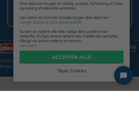
Dine data kan bruges til måling, analyse, forbedring af siden
og visning af relevante annoncer.
Læs mere om hvordan Google bruger dine data her:
Google Business Data Responsibility
Du kan acceptere alle eller vælge dine præferencer
nedenfor. Du kan senere ændre eller trække dit samtykke
tilbage via ikonet nederst til venstre.
Læs mere
ACCEPTER ALLE
Copyright © 2026 | CVR: DK41222093 | Alle rettigheder forbeholdes |
Boligcenter.dk
🍪
Tilpas Cookies