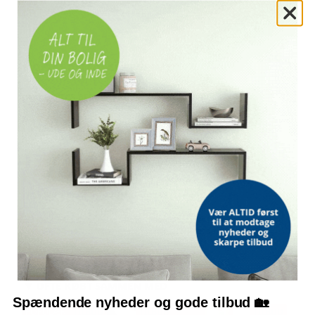
MONTERING
Fritstående, gulvmontering
OFTE STILLEDE SPØRGSMÅL
Leveres armaturet med håndbruser?
Hvilket materiale er armaturet lavet af?
Hvordan monteres armaturet?
Hvad er slangeforbindelsen?
Bemærk: FAQ er vejledende information. Vi tager forbehold for fejl og
mangler, og oplysningerne er ikke juridisk bindende.
OFTE KØBT SAMMEN MED
Spændende nyheder og gode tilbud 🏡
POPULÆR
TILBUD
TILBUD
TILBUD