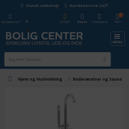
Dansk webshop
Kundeservice 24/7
0
0
Kurv
Kundeservice
OUTLET
Konto
Ordrestatus
MENU
Hjem og Husholdning
Badeværelser og Saunaer