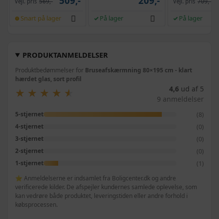
509,-
209,-
Vejl. pris
569,-
Vejl. pris
709,-
Snart på lager
På lager
På lager
PRODUKTANMELDELSER
Produktbedømmelser for
Bruseafskærmning 80×195 cm - klart
hærdet glas, sort profil
4,6
ud af 5
★
★
★
★
★
★
★
★
★
★
9 anmeldelser
(8)
5-stjernet
(0)
4-stjernet
(0)
3-stjernet
(0)
2-stjernet
(1)
1-stjernet
⭐ Anmeldelserne er indsamlet fra Boligcenter.dk og andre
verificerede kilder. De afspejler kundernes samlede oplevelse, som
kan vedrøre både produktet, leveringstiden eller andre forhold i
købsprocessen.