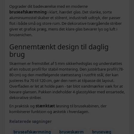
Opgrader dit badeværelse med en moderne
bruseafskærmning
i klart, hærdet glas. Det slanke, sorte
aluminiumsstel skaber et stilrent, industrielt udtryk, der passer
flot i både små og store rum. De dekorative tværgående striber
giver et grafisk præg, mens det klare glas bevarer lys og luft i
brusenichen.
Gennemtænkt design til daglig
brug
Skærmen er fremstillet af 5 mm sikkerhedsglas og understøttes
af en robust profil for stabil montering. Den justérbare profil (78-
80 cm) og den medfølgende støttestang i rustfrit stål, der kan
justeres fra 70 til 120 cm, gør den nem at tilpasse dit layout.
Overfladen er let at holde pæn - tør blot vandmærker væk for at
bevare glansen. Pakken indeholder 4 glasstykker med ensartede,
dekorative striber.
En praktisk og
stænktæt
løsning til brusekabinen, der
kombinerer funktion og æstetik i hverdagen.
Relaterede søgninger
bruseafskærmning
bruseskærm
brusevæg