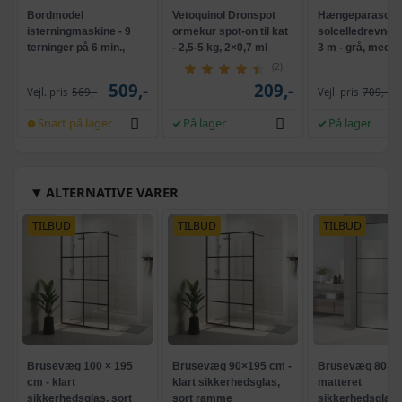
Bordmodel
Vetoquinol Dronspot
Hængeparasols
isterningmaskine - 9
ormekur spot-on til kat
solcelledrevne L
terninger på 6 min.,
- 2,5-5 kg, 2×0,7 ml
3 m - grå, med k
selvrensende, sort
og krank, UPF 5
(2)
509,-
209,-
Vejl. pris
569,-
Vejl. pris
709,-
Snart på lager
På lager
På lager
ALTERNATIVE VARER
TILBUD
TILBUD
TILBUD
Brusevæg 100 × 195
Brusevæg 90×195 cm -
Brusevæg 80×19
cm - klart
klart sikkerhedsglas,
matteret
sikkerhedsglas, sort
sort ramme
sikkerhedsglas, 