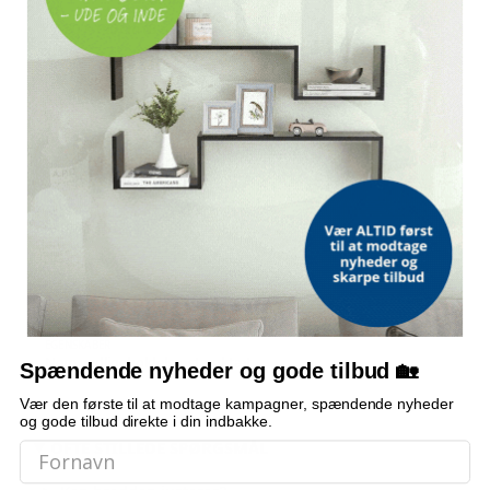
MÅL
78-80 × 195 cm (B × H)
JUSTERBARHED
Profil kan justeres 2 cm i bredden
STØTTESTANG
Justérbar 70-120 cm
GLAS
5 mm tykkelse
INDHOLD
4 glasstykker med dekorative striber
EGENSKABER
Nem vedligeholdelse, stænktæt
Spændende nyheder og gode tilbud 🏡
Vær den første til at modtage kampagner, spændende nyheder
og gode tilbud direkte i din indbakke.
OFTE STILLEDE SPØRGSMÅL