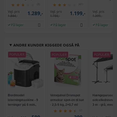
ramme
profil
(3)
(41)
Vejl. pris
Vejl. pris
Vejl. pris
1.289,-
1.199,-
1.
1.844,-
1.786,-
1.399,-
På lager
På lager
På lager
ANDRE KUNDER KIGGEDE OGSÅ PÅ
POPULÆR
POPULÆR
POPULÆR
Bordmodel
Vetoquinol Dronspot
Hængeparasols
isterningmaskine - 9
ormekur spot-on til kat
solcelledrevne L
terninger på 6 min.,
- 2,5-5 kg, 2×0,7 ml
3 m - grå, med k
selvrensende, sort
og krank, UPF 5
(2)