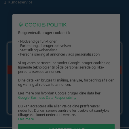
Kundeservice
🍪 COOKIE-POLITIK
Boligcenter.dk bruger cookies til:
GIV GLÆDE MED ET GAVEKORT!
- Nødvendige funktioner
- Forbedring af brugeroplevelsen
- Statistik og webanalyse
- Personalisering af annoncer / ads personalization
Vi og vores partnere, herunder Google, bruger cookies og
lignende teknologier til både personaliserede og ikke-
personaliserede annoncer.
Dine data kan bruges til måling, analyse, forbedring af siden
og visning af relevante annoncer.
Læs mere om hvordan Google bruger dine data her:
Google Business Data Responsibility
Du kan acceptere alle eller vælge dine præferencer
nedenfor. Du kan senere ændre eller trække dit samtykke
tilbage via ikonet nederst til venstre.
Læs mere