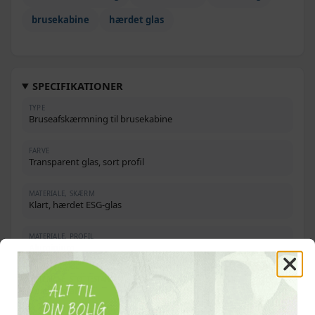
brusekabine
hærdet glas
SPECIFIKATIONER
TYPE
Bruseafskærmning til brusekabine
FARVE
Transparent glas, sort profil
MATERIALE, SKÆRM
Klart, hærdet ESG-glas
MATERIALE, PROFIL
Aluminium
MATERIALE, STØTTESTANG
Rustfrit stål