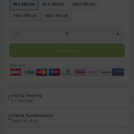
80 x 195 cm
90 x 195 cm
100 x 195 cm
118 x 190 cm
140 x 195 cm
−
+
Læg i kurv
Betal med:
Hurtig levering
6-7 Hverdage
Dansk Kundeservice
Hjælp tæt på dig