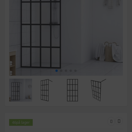
46
på lager