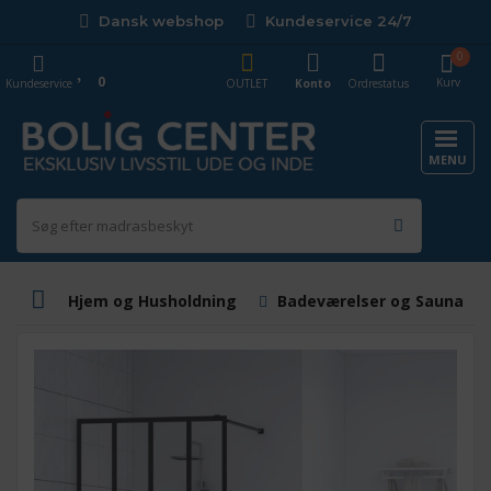
Dansk webshop
Kundeservice 24/7
0
0
Kurv
Kundeservice
OUTLET
Konto
Ordrestatus
MENU
Hjem og Husholdning
Badeværelser og Saunaer