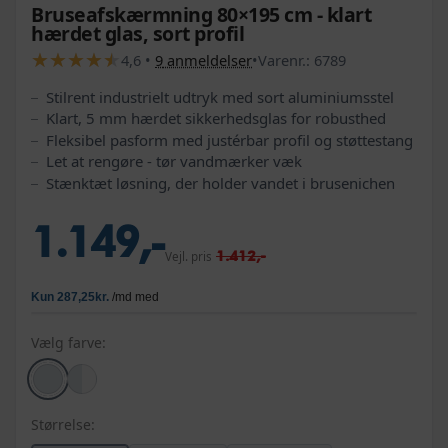
Bruseafskærmning 80×195 cm - klart
hærdet glas, sort profil
★
★
★
★
★
★
★
★
★
★
4,6
•
9
anmeldelser
•
Varenr.:
6789
Stilrent industrielt udtryk med sort aluminiumsstel
Klart, 5 mm hærdet sikkerhedsglas for robusthed
Fleksibel pasform med justérbar profil og støttestang
Let at rengøre - tør vandmærker væk
Stænktæt løsning, der holder vandet i brusenichen
1.149,-
1.412,-
Vejl. pris
Vælg farve:
Størrelse: