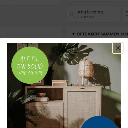
Hurtig levering
6-7 Hverdage
OFTE KØBT SAMMEN ME
 i fløjl
POPULÆR
POP
gante gardin i mørkeblå fløjl. Det
et behageligt, dæmpet rum -
stof
tilfører samtidig en varm,
jlt
Bordmodel
Vetoq
gt hænges op på gardinskinner.
isterningmaskine - 9
ormeku
rk: Gardinstang medfølger ikke.
terninger på 6 min.,
- 2,5-
selvrensende, sort
509,-
Vejl. pris
569,-
å gardiner
Snart på lager
Uds
e