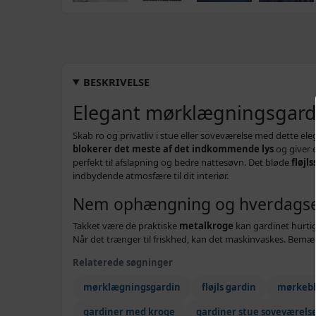
BESKRIVELSE
Elegant mørklægningsgardin
Skab ro og privatliv i stue eller soveværelse med dette ele
blokerer det meste af det indkommende lys
og giver 
perfekt til afslapning og bedre nattesøvn. Det bløde
fløjls
indbydende atmosfære til dit interiør.
Nem ophængning og hverdagse
Takket være de praktiske
metalkroge
kan gardinet hurti
Når det trænger til friskhed, kan det maskinvaskes. Bemæ
Relaterede søgninger
mørklægningsgardin
fløjls gardin
mørkebl
gardiner med kroge
gardiner stue soveværels