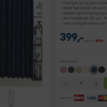
Dæmper lys og giver priva
Blødt fløjl skaber en varm
Metalkroge for hurtig og 
Stor bredde på 290 cm - flo
Nem vedligeholdelse: kan
399,-
474,-
Vejl. pris
Vælg farve:
−
+
Betal med: