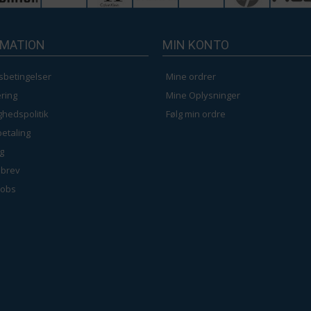
RMATION
MIN KONTO
sbetingelser
Mine ordrer
ring
Mine Oplysninger
ighedspolitik
Følg min ordre
betaling
g
brev
jobs