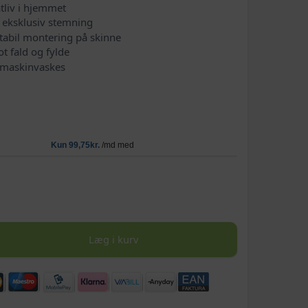
tliv i hjemmet
, eksklusiv stemning
stabil montering på skinne
t fald og fylde
 maskinvaskes
Læg i kurv