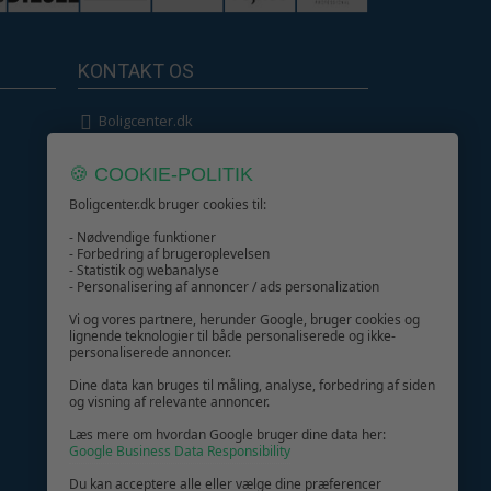
KONTAKT OS
Boligcenter.dk
Kundeservice
🍪 COOKIE-POLITIK
Boligcenter.dk bruger cookies til:
- Nødvendige funktioner
- Forbedring af brugeroplevelsen
- Statistik og webanalyse
GIV GLÆDE MED ET GAVEKORT!
- Personalisering af annoncer / ads personalization
Vi og vores partnere, herunder Google, bruger cookies og
lignende teknologier til både personaliserede og ikke-
personaliserede annoncer.
Dine data kan bruges til måling, analyse, forbedring af siden
og visning af relevante annoncer.
Læs mere om hvordan Google bruger dine data her:
Google Business Data Responsibility
Du kan acceptere alle eller vælge dine præferencer