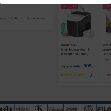
POPULÆR
POP
ejl og mangler, og oplysningerne er
Bordmodel
Vetoq
isterningmaskine - 9
ormeku
terninger på 6 min.,
- 2,5-
selvrensende, sort
509,-
Vejl. pris
569,-
Snart på lager
Uds