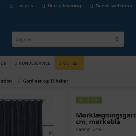
r
Lav pris
Hurtig levering
Dansk webshop
JOB
KUNDESERVICE
OUTLET
ration
Gardiner og Tilbehør
50+
på lager
Mørklægningsgardin
cm, mørkeblå
Varenr.:
3446