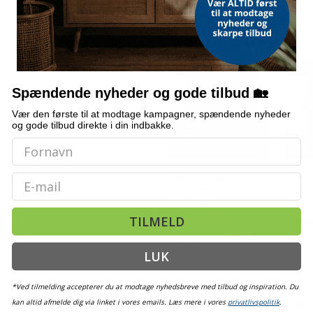
ALTERNATIVE VARER
TILBUD
TILB
Spændende nyheder og gode tilbud 🏡
Vær den første til at modtage kampagner, spændende nyheder
og gode tilbud direkte i din indbakke.
 cm (B × H)
nskinner via metalkroge
Email
Mørklægningsgardin
Mørkl
med kroge 290 × 245
med k
cm - beige
cm - s
(129)
TILMELD
319,-
Vejl. pris
382,-
Vejl. p
LUK
På lager
På 
*Ved tilmelding accepterer du at modtage nyhedsbreve med tilbud og inspiration. Du
kan altid afmelde dig via linket i vores emails. Læs mere i vores
privatlivspolitik
.
ANDRE KUNDER KIGGED