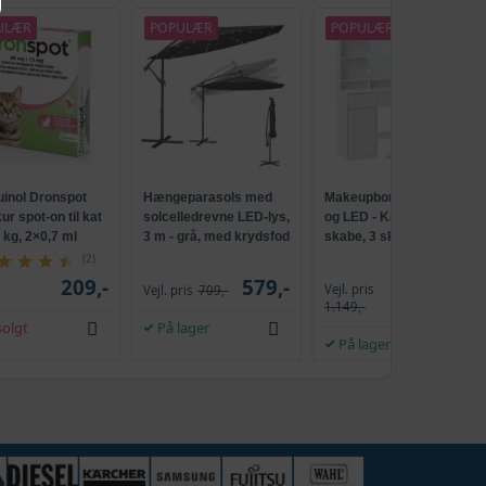
ULÆR
POPULÆR
POPULÆR
uinol Dronspot
Hængeparasols med
Makeupbord med spejl
r spot-on til kat
solcelledrevne LED-lys,
og LED - Kailyn, 2
5 kg, 2×0,7 ml
3 m - grå, med krydsfod
skabe, 3 skuffer, 5
og krank, UPF 50+
hylder, 9 dæmpbare
(2)
pærer, skydebeslag
209,-
579,-
Vejl. pris
Vejl. pris
709,-
1.009,-
uden værktøj - cloud
1.149,-
hvid
olgt
På lager
På lager