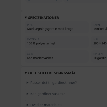
SPECIFIKATIONER
TYPE
FARVE
Mørklægningsgardin med kroge
Mørkeblå
MATERIALE
MÅL
100 % polyesterfløjl
290 × 245
VASK
OPHÆNG
Kan maskinvaskes
Til gardi
OFTE STILLEDE SPØRGSMÅL
Passer det til gardinskinner?
Kan gardinet vaskes?
Hvad er materialet?