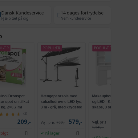
Dansk Kundeservice
14 dages fortrydelse
Hjælp tæt på dig
Nem kundeservice
D
ULÆR
POPULÆR
POPULÆR
uinol Dronspot
Hængeparasols med
Makeupbord med spejl
r spot-on til kat
solcelledrevne LED-lys,
og LED - Kailyn, 2
5 kg, 2×0,7 ml
3 m - grå, med krydsfod
skabe, 3 skuffer, 5
og krank, UPF 50+
hylder, 9 dæmpbare
(2)
pærer, skydebeslag
209,-
579,-
Vejl. pris
Vejl. pris
709,-
1.009,-
uden værktøj - cloud
1.149,-
hvid
olgt
På lager
På lager