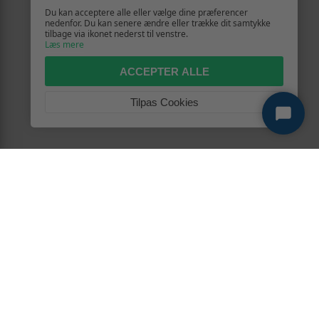
Du kan acceptere alle eller vælge dine præferencer
nedenfor. Du kan senere ændre eller trække dit samtykke
tilbage via ikonet nederst til venstre.
Læs mere
ACCEPTER ALLE
Tilpas Cookies