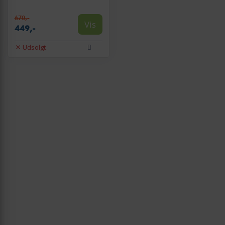
670,-
Vis
449,-
Udsolgt