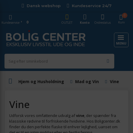
Dansk webshop
Kundeservice 24/7
0
0
Kurv
Kundeservice
OUTLET
Konto
Ordrestatus
MENU
Hjem og Husholdning
Mad og Vin
Vine
Vine
Udforsk vores omfattende udvalg af
vine
, der spænder fra
klassiske rødvine til forfriskende hvidvine. Hos Boligcenter.dk
finder du den perfekte flaske til enhver lejlighed, uanset om
det er til en intim middag eller en festlig fejring.