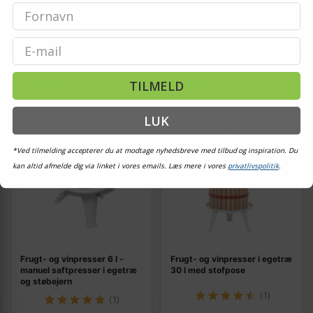
Vis
Vis
789,-
1.899,-
På lager
På lager
Email
TILMELD
TILBUD
TILBUD
LUK
*Ved tilmelding accepterer du at modtage nyhedsbreve med tilbud og inspiration. Du
kan altid afmelde dig via linket i vores emails. Læs mere i vores
privatlivspolitik
.
Frugt- og vinpresser 6 l -
Frugt- og vinpresser i egetræ
manuel saftpresser i egetræ
30 l med stofpose
og støbejern
(1)
(1)