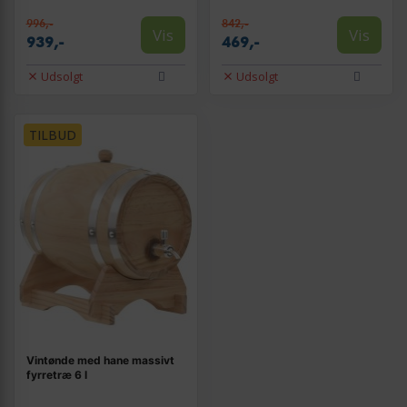
996,-
842,-
Vis
Vis
939,-
469,-
Udsolgt
Udsolgt
TILBUD
Vintønde med hane massivt
fyrretræ 6 l