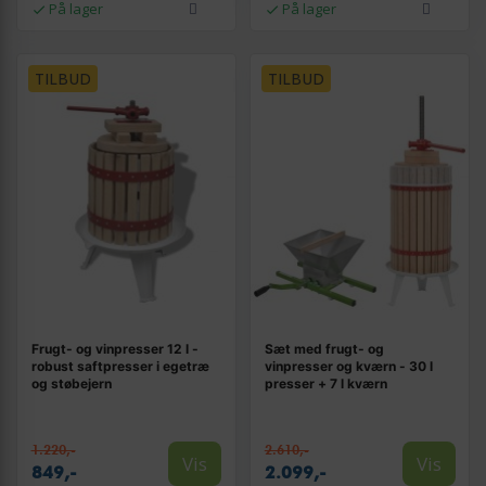
På lager
På lager
TILBUD
TILBUD
Frugt- og vinpresser 12 l -
Sæt med frugt- og
robust saftpresser i egetræ
vinpresser og kværn - 30 l
og støbejern
presser + 7 l kværn
1.220,-
2.610,-
Vis
Vis
849,-
2.099,-