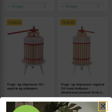
På lager
På lager
TILBUD
TILBUD
Frugt- og vinpresser 18 l -
Frugt- og vinpresser i egetræ
egetræ og støbejern
24 l med stofpose -
hånddreven presser til vin og
cider
1.159,-
1.496,-
Vis
Vis
1.029,-