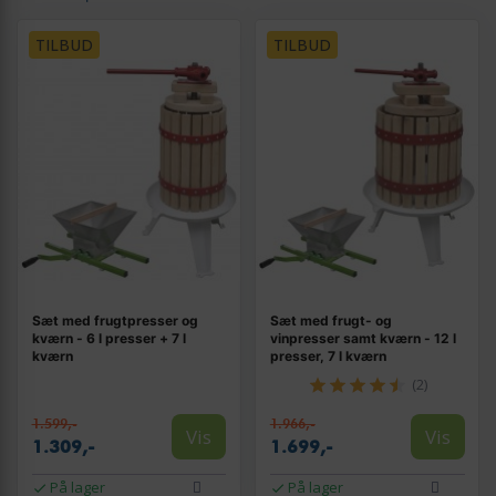
TILBUD
TILBUD
Sæt med frugtpresser og
Sæt med frugt- og
kværn - 6 l presser + 7 l
vinpresser samt kværn - 12 l
kværn
presser, 7 l kværn
(2)
1.599,-
1.966,-
Vis
Vis
1.309,-
1.699,-
På lager
På lager