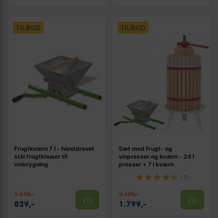
TILBUD
TILBUD
Frugtkværn 7 l - hånddrevet
Sæt med frugt- og
stål frugtknuser til
vinpresser og kværn - 24 l
vinbrygning
presser + 7 l kværn
(1)
1.210,-
3.126,-
Vis
Vis
829,-
1.799,-