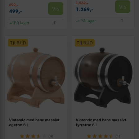
1.562,-
699,-
Vis
Vis
1.269,-
499,-
På lager
På lager
TILBUD
TILBUD
Vintønde med hane massivt
Vintønde med hane massivt
egetræ 6 l
fyrretræ 6 l
(4)
(1)