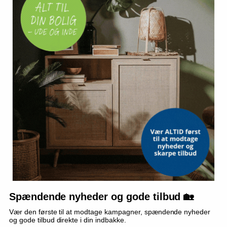
969,-
På lager
På lager
TILBUD
TILBUD
Frugt- og vinpresser 6 l -
Sæt med frugtpresser og
rustfrit stål, rød
kværn - 18 l presser + 7 l
Spændende nyheder og gode tilbud 🏡
kværn
(31)
(1)
Vær den første til at modtage kampagner, spændende nyheder
og gode tilbud direkte i din indbakke.
1.068,-
2.099,-