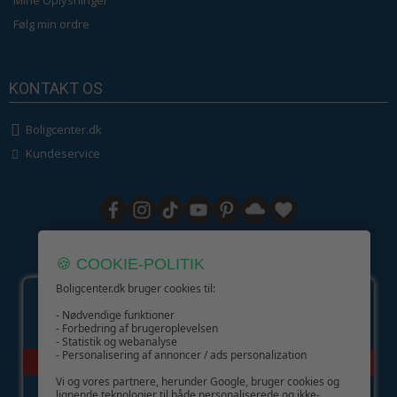
Mine Oplysninger
Følg min ordre
KONTAKT OS
Boligcenter.dk
Kundeservice
GIV GLÆDE MED ET GAVEKORT!
🍪 COOKIE-POLITIK
Boligcenter.dk bruger cookies til:
- Nødvendige funktioner
- Forbedring af brugeroplevelsen
- Statistik og webanalyse
- Personalisering af annoncer / ads personalization
Vi og vores partnere, herunder Google, bruger cookies og
lignende teknologier til både personaliserede og ikke-