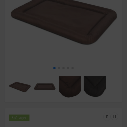
6
på lager