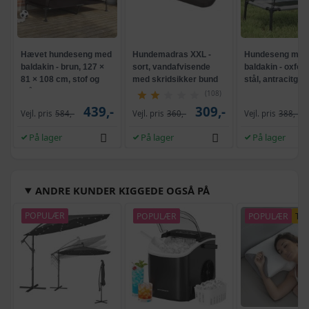
Hævet hundeseng med
Hundemadras XXL -
Hundeseng med
baldakin - brun, 127 ×
sort, vandafvisende
baldakin - oxfor
81 × 108 cm, stof og
med skridsikker bund
stål, antracitgrå
stål
(108)
439,-
309,-
Vejl. pris
584,-
Vejl. pris
360,-
Vejl. pris
388,-
På lager
På lager
På lager
ANDRE KUNDER KIGGEDE OGSÅ PÅ
POPULÆR
POPULÆR
POPULÆR
TI