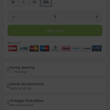
M
L
XL
2XL
−
+
Læg i kurv
Betal med:
Hurtig levering
6-7 Hverdage
Dansk Kundeservice
Hjælp tæt på dig
14 dages fortrydelse
Nem kundeservice