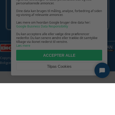
personaliserede annoncer.
Dine data kan bruges til måling, analyse, forbedring af siden
og visning af relevante annoncer.
Læs mere om hvordan Google bruger dine data her:
Google Business Data Responsibility
Du kan acceptere alle eller vælge dine præferencer
nedenfor. Du kan senere ændre eller trække dit samtykke
tilbage via ikonet nederst til venstre.
Læs mere
ACCEPTER ALLE
Copyright © 2026 | CVR: DK41222093 | Alle rettigheder forbeholdes |
Boligcenter.dk
🍪
Tilpas Cookies