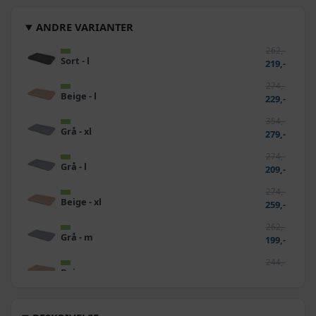
ANDRE VARIANTER
262,-
Sort - l
219,-
274,-
Beige - l
229,-
354,-
Grå - xl
279,-
274,-
Grå - l
209,-
274,-
Beige - xl
259,-
262,-
Grå - m
199,-
244,-
Beige - m
209,-
268,-
Sort - m
199,-