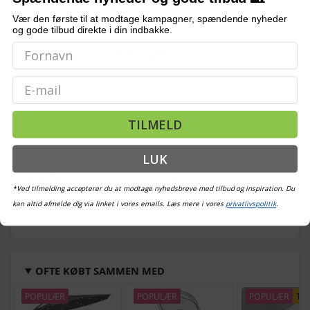
Egnet til hunde og katte
Vær den første til at modtage kampagner, spændende nyheder
og gode tilbud direkte i din indbakke.
OFTE STILLEDE SPØRGSMÅL
Email
Hvilke mål har madrassen?
Kan hundemadrassen vaskes?
TILMELD
Er den egnet til brug i hundebur?
LUK
Hvilket materiale er den lavet af?
*Ved tilmelding accepterer du at modtage nyhedsbreve med tilbud og inspiration. Du
kan altid afmelde dig via linket i vores emails. Læs mere i vores
privatlivspolitik
.
Bemærk: FAQ er vejledende information. Vi tager forbehold for fejl og
mangler, og oplysningerne er ikke juridisk bindende.
OFTE KØBT SAMMEN MED
POPULÆR
POPULÆR
POPULÆR
TI