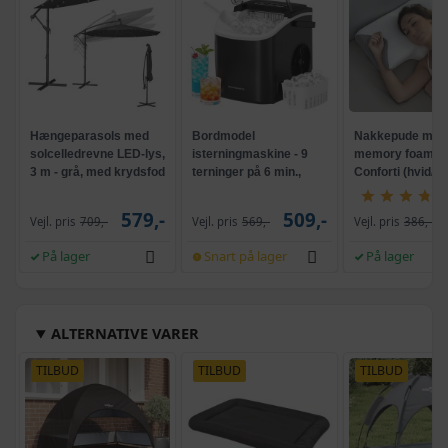
Hængeparasols med
Bordmodel
Nakkepude med
solcelledrevne LED-lys,
isterningmaskine - 9
memory foam -
3 m - grå, med krydsfod
terninger på 6 min.,
Conforti (hvid/gr
og krank, UPF 50+
selvrensende, sort
579,-
509,-
Vejl. pris
709,-
Vejl. pris
569,-
Vejl. pris
386,-
På lager
Snart på lager
På lager
ALTERNATIVE VARER
TILBUD
TILBUD
TILBUD