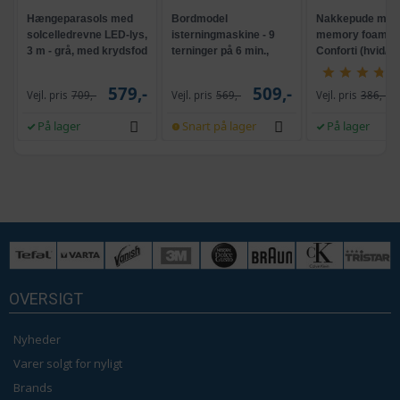
Hængeparasols med
Bordmodel
Nakkepude med
solcelledrevne LED-lys,
isterningmaskine - 9
memory foam -
3 m - grå, med krydsfod
terninger på 6 min.,
Conforti (hvid/gr
og krank, UPF 50+
selvrensende, sort
579,-
509,-
Vejl. pris
709,-
Vejl. pris
569,-
Vejl. pris
386,-
På lager
Snart på lager
På lager
OVERSIGT
Nyheder
Varer solgt for nyligt
Brands