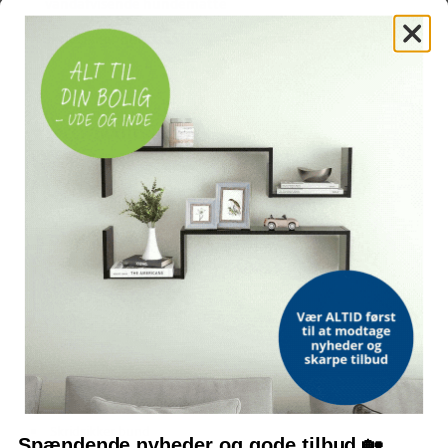
vandafvisende hundemåtte
skridsikker hundepude
kæledyrsseng
SPECIFIKATIONER
FARVE
Brun
MATERIALE
PU-belagt oxford-stof (100 % polyester)
MÅL
97 × 62 cm (L × B)
STØRRELSE
XXL
Vandafvisende og kan vaskes i hånden
Skridsikker bund
Spændende nyheder og gode tilbud 🏡