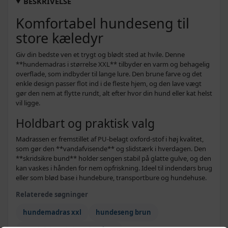
BESKRIVELSE
312,-
Komfortabel hundeseng til
Sort - xl
239,-
store kæledyr
Giv din bedste ven et trygt og blødt sted at hvile. Denne
**hundemadras i størrelse XXL** tilbyder en varm og behagelig
overflade, som indbyder til lange lure. Den brune farve og det
enkle design passer flot ind i de fleste hjem, og den lave vægt
gør den nem at flytte rundt, alt efter hvor din hund eller kat helst
vil ligge.
Holdbart og praktisk valg
Madrassen er fremstillet af PU-belagt oxford-stof i høj kvalitet,
som gør den **vandafvisende** og slidstærk i hverdagen. Den
**skridsikre bund** holder sengen stabil på glatte gulve, og den
kan vaskes i hånden for nem opfriskning. Ideel til indendørs brug
eller som blød base i hundebure, transportbure og hundehuse.
Relaterede søgninger
hundemadras xxl
hundeseng brun