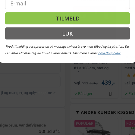
Email
TILBUD
TILB
TILMELD
LUK
*Ved tilmelding accepterer du at modtage nyhedsbreve med tilbud og inspiration. Du
kan altid afmelde dig via linket i vores emails. Læs mere i vores
privatlivspolitik
.
Hævet hundeseng med
Hunde
baldakin - brun, 127 ×
sort,
81 × 108 cm, stof og
med s
stål
439,-
Vejl. pris
584,-
Vejl. p
ejl og mangler, og oplysningerne er
På lager
På 
ANDRE KUNDER KIGGED
POPULÆR
POP
ige/brun, vandafvisende
5,0
ud af 5