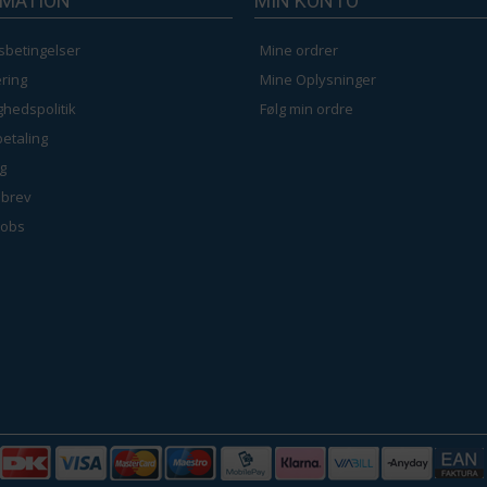
RMATION
MIN KONTO
sbetingelser
Mine ordrer
ring
Mine Oplysninger
ighedspolitik
Følg min ordre
betaling
g
brev
jobs