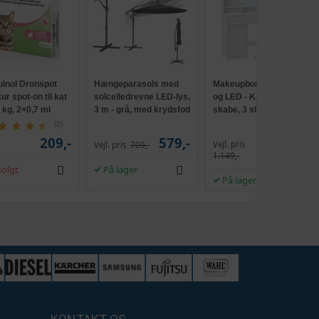
uinol Dronspot
Hængeparasols med
Makeupbord med spejl
r spot-on til kat
solcelledrevne LED-lys,
og LED - Kailyn, 2
5 kg, 2×0,7 ml
3 m - grå, med krydsfod
skabe, 3 skuffer, 5
og krank, UPF 50+
hylder, 9 dæmpbare
(2)
pærer, skydebeslag
209,-
579,-
Vejl. pris
Vejl. pris
709,-
1.009,-
uden værktøj - cloud
1.149,-
hvid
olgt
På lager
På lager