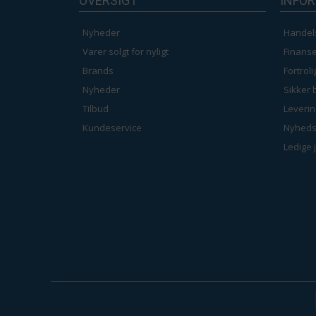
OVERSIGT
INFO
Nyheder
Handel
Varer solgt for nyligt
Finanse
Brands
Fortrol
Nyheder
Sikker 
Tilbud
Leverin
Kundeservice
Nyheds
Ledige 