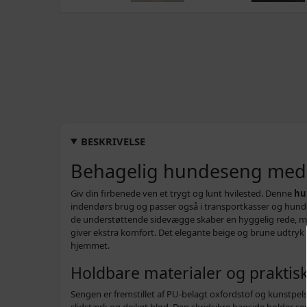
BESKRIVELSE
Behagelig hundeseng med
Giv din firbenede ven et trygt og lunt hvilested. Denne
hu
indendørs brug og passer også i transportkasser og hund
de understøttende sidevægge skaber en hyggelig rede, m
giver ekstra komfort. Det elegante beige og brune udtryk 
hjemmet.
Holdbare materialer og praktisk
Sengen er fremstillet af PU-belagt oxfordstof og kunstpe
slidstærk og dejligt blød. Den skridsikre bagside holder s