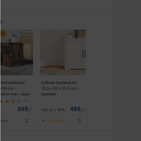
D
UD
bur/endebord
Løftede hundeskåle
×59 cm i
35,5 x 18 x 10,5 cm i
ueret træ - røget
bambus
æsfarve
(6)
669,-
489,-
Vejl. pris
499,-
lager
Få på lager