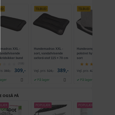
UD
TILBUD
TILBUD
madras XXL -
Hundemadras XXL -
Hundeseng med
 vandafvisende
sort, vandafvisende
polstret hynde str. M -
kridsikker bund
oxford-stof 115 × 70 cm
sort
(108)
(5)
309,-
389,-
249,-
ris
360,-
Vejl. pris
526,-
Vejl. pris
428,-
lager
På lager
På lager
E OGSÅ PÅ
ULÆR
POPULÆR
POPULÆR