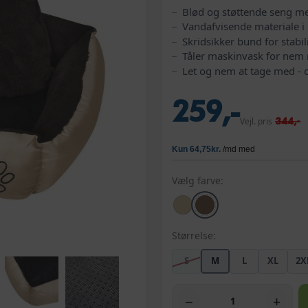
Blød og støttende seng m
Vandafvisende materiale i
Skridsikker bund for stabil
Tåler maskinvask for nem
Let og nem at tage med - 
259,-
344,-
Vejl. pris
Vælg farve:
Størrelse:
S
M
L
XL
2X
−
+