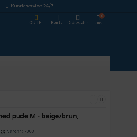
Kundeservice 24/7
0
OUTLET
Konto
Ordrestatus
Kurv
ed pude M - beige/brun,
lse
•
Varenr.:
7300