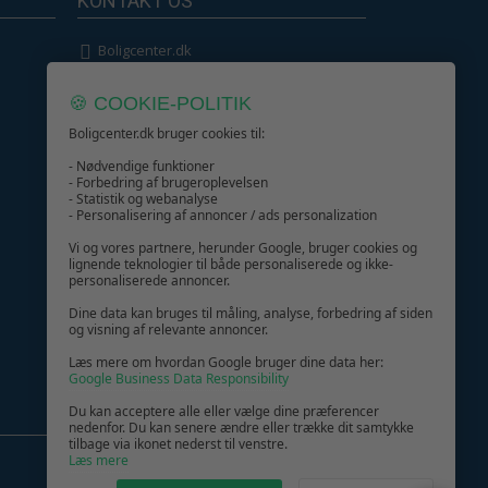
KONTAKT OS
Boligcenter.dk
Kundeservice
🍪 COOKIE-POLITIK
Boligcenter.dk bruger cookies til:
- Nødvendige funktioner
- Forbedring af brugeroplevelsen
- Statistik og webanalyse
GIV GLÆDE MED ET GAVEKORT!
- Personalisering af annoncer / ads personalization
Vi og vores partnere, herunder Google, bruger cookies og
lignende teknologier til både personaliserede og ikke-
personaliserede annoncer.
Dine data kan bruges til måling, analyse, forbedring af siden
og visning af relevante annoncer.
Læs mere om hvordan Google bruger dine data her:
Google Business Data Responsibility
Du kan acceptere alle eller vælge dine præferencer
nedenfor. Du kan senere ændre eller trække dit samtykke
tilbage via ikonet nederst til venstre.
Læs mere