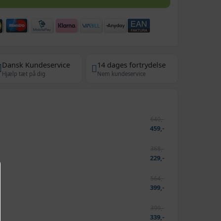
Dansk Kundeservice
14 dages fortrydelse
Hjælp tæt på dig
Nem kundeservice
640,-
459,-
368,-
229,-
564,-
399,-
399,-
339,-