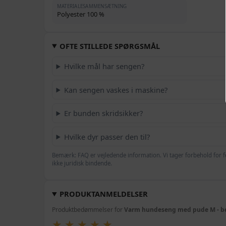
MATERIALESAMMENSÆTNING
Polyester 100 %
OFTE STILLEDE SPØRGSMÅL
Hvilke mål har sengen?
Kan sengen vaskes i maskine?
Er bunden skridsikker?
Hvilke dyr passer den til?
Bemærk: FAQ er vejledende information. Vi tager forbehold for f
ikke juridisk bindende.
PRODUKTANMELDELSER
Produktbedømmelser for
Varm hundeseng med pude M - be
★
★
★
★
★
★
★
★
★
★