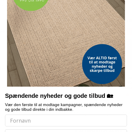
den nem at tage med på farten.
OFTE KØBT SAMMEN ME
ledyrsseng
hundesenge
TILBUD
TILB
18 cm (L × B × H)
Hegnslåge med
Hunde
dobbeltdør og spydtop -
45×62
 oxford og kunstpels
Woerden 299,5 × 174,5
konstr
cm, sort
egetr
(172)
Spændende nyheder og gode tilbud 🏡
1.399,-
sende
Vær den første til at modtage kampagner, spændende nyheder
og gode tilbud direkte i din indbakke.
På lager
På 
STOLERANCE
ALTERNATIVE VARER