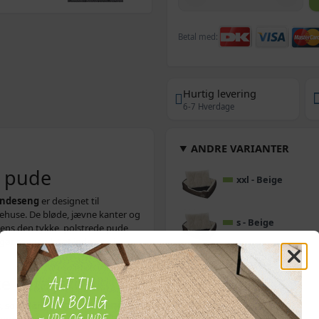
Betal med:
Hurtig levering
6-7 Hverdage
ANDRE VARIANTER
 pude
xxl - Beige
ndeseng
er designet til
ehuse. De bløde, jævne kanter og
s - Beige
ens den tykke, polstrede pude
gør sengen let at indpasse i
xl - Beige
e detaljer
ls, som gør den
vandafvisende
,
l - Beige
engen på plads, og den kan tåle