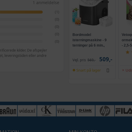
1 anmeldelse
(1)
(0)
(0)
(0)
Bordmodel
Vetoq
isterningmaskine - 9
ormeku
(0)
terninger på 6 min.,
- 2,5-
ficerede kilder. De afspejler
selvrensende, sort
, leveringstiden eller andre
509,-
Vejl. pris
569,-
Snart på lager
Uds