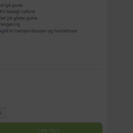
ed tyk pude
 PU-belagt oxford
itet på glatte gulve
 rengøring
også til transportkasser og hundehuse
L
Læg i kurv