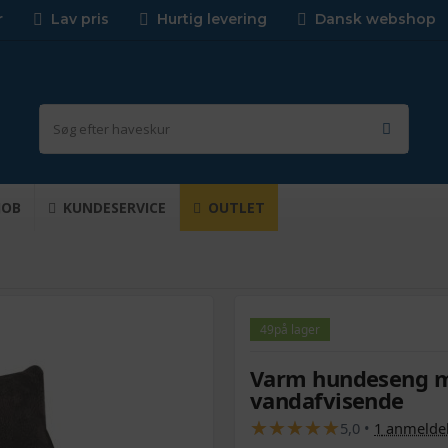
r
Lav pris
Hurtig levering
Dansk webshop
JOB
KUNDESERVICE
OUTLET
49
på lager
Varm hundeseng m
vandafvisende
★
★
★
★
★
★
★
★
★
★
5,0
•
1
anmelde