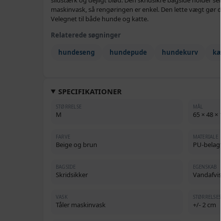
maskinvask, så rengøringen er enkel. Den lette vægt gør 
Velegnet til både hunde og katte.
Relaterede søgninger
hundeseng
hundepude
hundekurv
kæ
SPECIFIKATIONER
STØRRELSE
MÅL
M
65 × 48 × 
FARVE
MATERIALE
Beige og brun
PU-belagt
BAGSIDE
EGENSKAB
Skridsikker
Vandafvi
VASK
STØRRELSE
Tåler maskinvask
+/- 2 cm