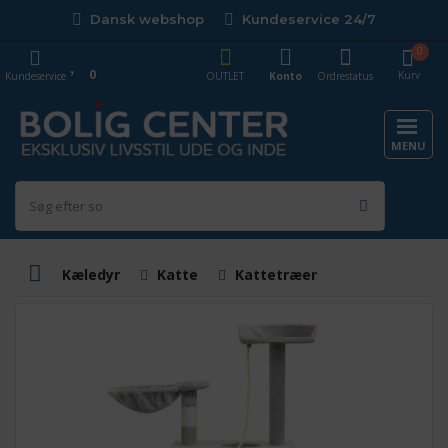
Dansk webshop
Kundeservice 24/7
0
0
Kurv
Kundeservice
OUTLET
Konto
Ordrestatus
MENU
Kæledyr
Katte
Kattetræer