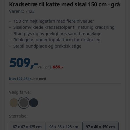
Kradsetræ til katte med sisal 150 cm - grå
Varenr.:
7423
150 cm højt legetårn med flere niveauer
Sisalomviklede kradsestolper til naturlig kradsning
Blød plys og hyggeligt hus samt hængekøje
Reblegetøj under topplatform for ekstra leg
Stabil bundplade og praktisk stige
509,-
669,-
Vejl. pris
Vælg farve:
Størrelse:
67 x 67 x 125 cm
96 x 35 x 125 cm
97 x 40 x 150 cm