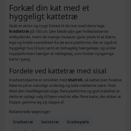
756,-
Forkæl din kat med et
Beige med poteaftryk - 67 x 67 x 125 cm
739,-
hyggeligt kattetræ
662,-
Beige - 96 x 35 x 125 cm
599,-
Skab et aktivt og trygt fristed til din kat med dette høje
kradsetræ
på 150 cm. Den bløde plys gør hvilepladserne
indbydende, mens de mange niveauer giver plads til at klatre,
lege og holde overblikket fra de øvre platforme. Der er også et
hyggeligt hus til lure samt en behagelig hængekøje, og under
topplatformen hænger et reblegetøj, som holder nysgerrige
katte i gang.
Fordele ved kattetræ med sisal
Kradsestolperne er omviklet med
sisalreb
, så katten kan hvæsse
kløerne på et naturligt underlag og lade møblerne være i fred.
Med den medfølgende stige, flere platforme og god stabilitet er
dette et oplagt valg til hjem med én eller flere katte, der elsker at
hoppe, gemme sig og slappe af.
Relaterede søgninger
kradsetræ
kattetræ
kradsepæle