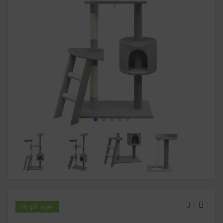
50+
på lager