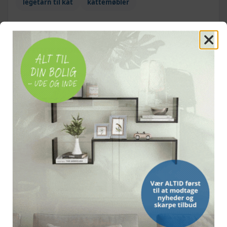
legetårn til kat
kattemøbler
SPECIFIKATIONER
FARVE
Grå
MATERIALE
Træstel, sisalreb, blød plys
MÅL (L × B × H)
97 × 40 × 150 cm
MÅL PÅ HUS
30 × 25 cm (diameter × højde)
HÆNGEKØJE
30 cm i diameter
BUNDPLADE