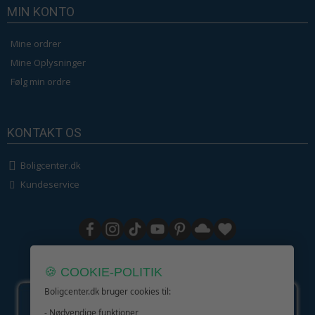
MIN KONTO
Mine ordrer
Mine Oplysninger
Følg min ordre
KONTAKT OS
Boligcenter.dk
Kundeservice
GIV GLÆDE MED ET GAVEKORT!
🍪 COOKIE-POLITIK
Boligcenter.dk bruger cookies til:
- Nødvendige funktioner