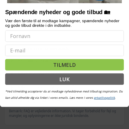
60 × 35 cm (L × B)
Spændende nyheder og gode tilbud 🏡
MED STIGE, HUS, HÆNGEKØJE, KRADSESTOLPER OG PLATFORME
Stof
Vær den første til at modtage kampagner, spændende nyheder
og gode tilbud direkte i din indbakke.
Polyester 100 %
Email
OFTE STILLEDE SPØRGSMÅL
Hvor højt er kradsetræet?
TILMELD
Hvilke materialer er brugt?
LUK
Hvilke elementer følger med?
*Ved tilmelding accepterer du at modtage nyhedsbreve med tilbud og inspiration. Du
kan altid afmelde dig via linket i vores emails. Læs mere i vores
privatlivspolitik
.
Hvor meget plads kræver det på gulvet?
Bemærk: FAQ er vejledende information. Vi tager forbehold for fejl og
mangler, og oplysningerne er ikke juridisk bindende.