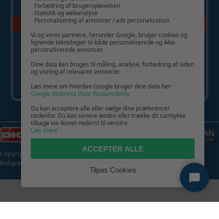
- Forbedring af brugeroplevelsen
- Statistik og webanalyse
- Personalisering af annoncer / ads personalization
Vi og vores partnere, herunder Google, bruger cookies og
lignende teknologier til både personaliserede og ikke-
personaliserede annoncer.
Dine data kan bruges til måling, analyse, forbedring af siden
og visning af relevante annoncer.
Læs mere om hvordan Google bruger dine data her:
Google Business Data Responsibility
Du kan acceptere alle eller vælge dine præferencer
nedenfor. Du kan senere ændre eller trække dit samtykke
tilbage via ikonet nederst til venstre.
Læs mere
ACCEPTER ALLE
Copyright © 2026 | CVR: DK41222093 | Alle rettigheder forbeholdes |
Boligcenter.dk
🍪
Tilpas Cookies