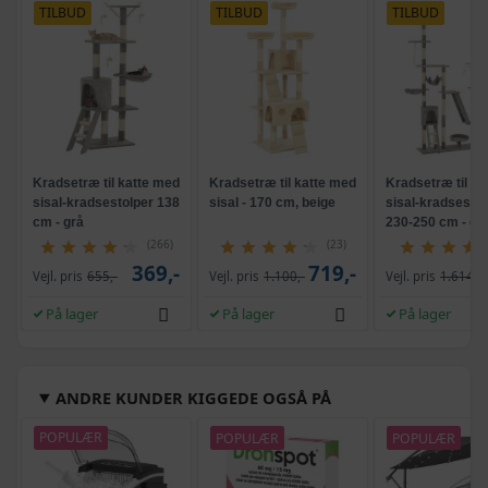
TILBUD
TILBUD
TILBUD
Kradsetræ til katte med
Kradsetræ til katte med
Kradsetræ til ka
sisal-kradsestolper 138
sisal - 170 cm, beige
sisal-kradsestol
cm - grå
230-250 cm - gr
(266)
(23)
369,-
719,-
Vejl. pris
655,-
Vejl. pris
1.100,-
Vejl. pris
1.614,-
På lager
På lager
På lager
ANDRE KUNDER KIGGEDE OGSÅ PÅ
POPULÆR
POPULÆR
POPULÆR