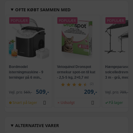
OFTE KØBT SAMMEN MED
POPULÆR
POPULÆR
POPULÆR
Bordmodel
Vetoquinol Dronspot
Hængeparasols
isterningmaskine - 9
ormekur spot-on til kat
solcelledrevne L
terninger på 6 min.,
- 2,5-5 kg, 2×0,7 ml
3 m - grå, med k
selvrensende, sort
og krank, UPF 5
(2)
509,-
209,-
Vejl. pris
569,-
Vejl. pris
709,-
Snart på lager
Udsolgt
På lager
ALTERNATIVE VARER