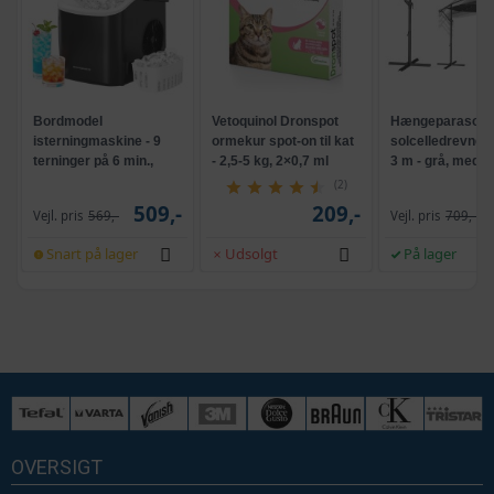
Bordmodel
Vetoquinol Dronspot
Hængeparasols
isterningmaskine - 9
ormekur spot-on til kat
solcelledrevne L
terninger på 6 min.,
- 2,5-5 kg, 2×0,7 ml
3 m - grå, med k
selvrensende, sort
og krank, UPF 5
(2)
509,-
209,-
Vejl. pris
569,-
Vejl. pris
709,-
Snart på lager
Udsolgt
På lager
OVERSIGT