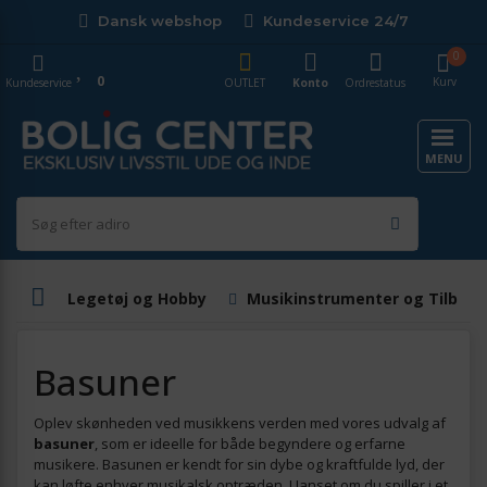
Dansk webshop
Kundeservice 24/7
0
0
Kurv
Kundeservice
OUTLET
Konto
Ordrestatus
MENU
Legetøj og Hobby
Musikinstrumenter og Tilbehø
Basuner
Oplev skønheden ved musikkens verden med vores udvalg af
basuner
, som er ideelle for både begyndere og erfarne
musikere. Basunen er kendt for sin dybe og kraftfulde lyd, der
kan løfte enhver musikalsk optræden. Uanset om du spiller i et