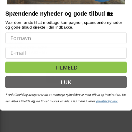
Spændende nyheder og gode tilbud 🏡
Vær den første til at modtage kampagner, spændende nyheder
og gode tilbud direkte i din indbakke.
NO NAME
Cool Wind CTB-100PP
Email
tenorbasun i ABS - lilla
TILMELD
Vis
1.499,-
LUK
På lager
*Ved tilmelding accepterer du at modtage nyhedsbreve med tilbud og inspiration. Du
kan altid afmelde dig via linket i vores emails. Læs mere i vores
privatlivspolitik
.