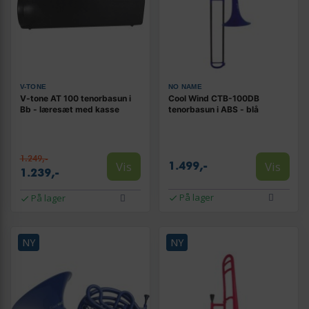
V-TONE
NO NAME
V-tone AT 100 tenorbasun i
Cool Wind CTB-100DB
Bb - læresæt med kasse
tenorbasun i ABS - blå
1.249,-
Vis
Vis
1.499,-
1.239,-
På lager
På lager
NY
NY