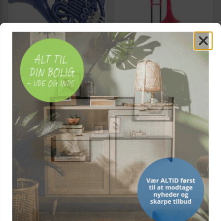
NO NAME
NO NAME
Cool Wind CFH-200DB
Cool Wind CTB-100RD
valdhorn i ABS - blå
tenorbasun i ABS - rød
Vis
Vis
5.299,-
1.499,-
På lager
På lager
NY