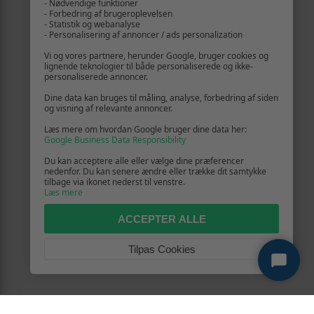
- Nødvendige funktioner
- Forbedring af brugeroplevelsen
- Statistik og webanalyse
- Personalisering af annoncer / ads personalization
Vi og vores partnere, herunder Google, bruger cookies og
lignende teknologier til både personaliserede og ikke-
personaliserede annoncer.
Dine data kan bruges til måling, analyse, forbedring af siden
og visning af relevante annoncer.
Læs mere om hvordan Google bruger dine data her:
Google Business Data Responsibility
Du kan acceptere alle eller vælge dine præferencer
nedenfor. Du kan senere ændre eller trække dit samtykke
tilbage via ikonet nederst til venstre.
Læs mere
ACCEPTER ALLE
Tilpas Cookies