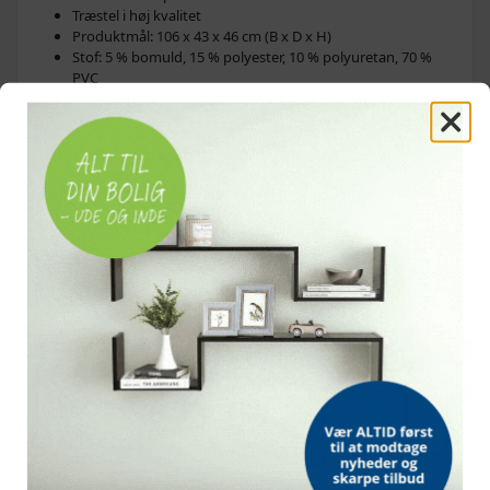
Træstel i høj kvalitet
Produktmål: 106 x 43 x 46 cm (B x D x H)
Stof: 5 % bomuld, 15 % polyester, 10 % polyuretan, 70 %
PVC
Stof: Bomuld: 5%, Polyester: 15%, Polyurethan: 10%, PVC:
70%
Relaterede søgninger
entrébænk
entrébænke
OFTE KØBT SAMMEN MED
POPULÆR
POPULÆR
POPULÆR