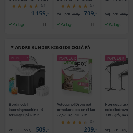
konstrueret træ
konstrueret træ
træ
(21)
(2)
1.159,-
709,-
Vejl. pris
719,-
Vejl. pris
709,-
På lager
På lager
På lager
ANDRE KUNDER KIGGEDE OGSÅ PÅ
POPULÆR
POPULÆR
POPULÆR
Bordmodel
Vetoquinol Dronspot
Hængeparasols
isterningmaskine - 9
ormekur spot-on til kat
solcelledrevne L
terninger på 6 min.,
- 2,5-5 kg, 2×0,7 ml
3 m - grå, med k
selvrensende, sort
og krank, UPF 5
(2)
509,-
209,-
Vejl. pris
569,-
Vejl. pris
709,-