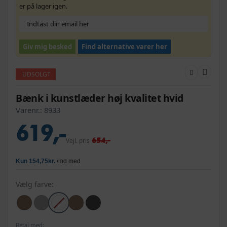
er på lager igen.
Giv mig besked
Find alternative varer her
UDSOLGT
Bænk i kunstlæder høj kvalitet hvid
Varenr.:
8933
619,-
654,-
Vejl. pris
Vælg farve:
Betal med: