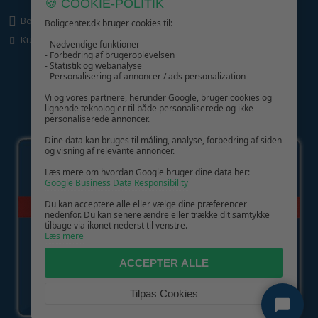
🍪 COOKIE-POLITIK
Boligcenter.dk
Boligcenter.dk bruger cookies til:
Kundeservice
- Nødvendige funktioner
- Forbedring af brugeroplevelsen
- Statistik og webanalyse
- Personalisering af annoncer / ads personalization
Vi og vores partnere, herunder Google, bruger cookies og
lignende teknologier til både personaliserede og ikke-
personaliserede annoncer.
GIV GLÆDE MED ET GAVEKORT!
Dine data kan bruges til måling, analyse, forbedring af siden
og visning af relevante annoncer.
Læs mere om hvordan Google bruger dine data her:
Google Business Data Responsibility
Du kan acceptere alle eller vælge dine præferencer
nedenfor. Du kan senere ændre eller trække dit samtykke
tilbage via ikonet nederst til venstre.
Læs mere
ACCEPTER ALLE
Tilpas Cookies