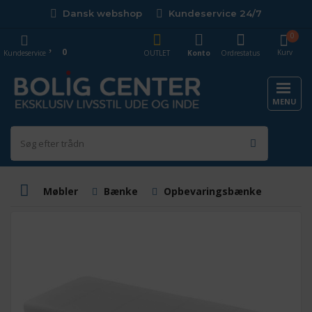
Dansk webshop
Kundeservice 24/7
0
0
Kurv
Kundeservice
OUTLET
Konto
Ordrestatus
MENU
Møbler
Bænke
Opbevaringsbænke