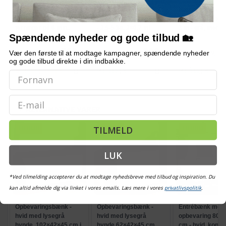
Bordmodel
Vetoquinol Dronspot
Hængeparasols
isterningmaskine - 9
ormekur spot-on til kat
solcelledrevne L
terninger på 6 min.,
- 2,5-5 kg, 2×0,7 ml
3 m - grå, med k
Spændende nyheder og gode tilbud 🏡
selvrensende, sort
og krank, UPF 5
(2)
509,-
209,-
Vær den første til at modtage kampagner, spændende nyheder
Vejl. pris
569,-
Vejl. pris
709,-
og gode tilbud direkte i din indbakke.
Snart på lager
På lager
På lager
Email
ALTERNATIVE VARER
TILBUD
TILBUD
TILBUD
TILMELD
LUK
*Ved tilmelding accepterer du at modtage nyhedsbreve med tilbud og inspiration. Du
kan altid afmelde dig via linket i vores emails. Læs mere i vores
privatlivspolitik
.
Opbevaringsbænk -
Opbevaringsbænk -
Entrébænk med
hvid med lysegrå
hvid med lysegrå
opbevaring 80 × 
hynde, 102×42×45 cm i
hynde 62×42×45 cm,
cm - hvid, konst