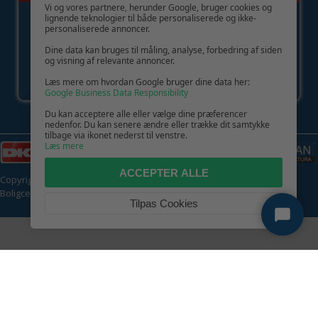
Vi og vores partnere, herunder Google, bruger cookies og
lignende teknologier til både personaliserede og ikke-
personaliserede annoncer.
Dine data kan bruges til måling, analyse, forbedring af siden
og visning af relevante annoncer.
Læs mere om hvordan Google bruger dine data her:
Google Business Data Responsibility
Du kan acceptere alle eller vælge dine præferencer
nedenfor. Du kan senere ændre eller trække dit samtykke
tilbage via ikonet nederst til venstre.
Læs mere
ACCEPTER ALLE
Copyright © 2026 | CVR: DK41222093 | Alle rettigheder forbeholdes |
Boligcenter.dk
🍪
Tilpas Cookies