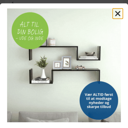
5
BEMÆRK
Brug med medfølgende vægmontering for at forhindre
væltning
OFTE STILLEDE SPØRGSMÅL
Hvor mange skuffer har skrivebordet?
Hvad er målene?
Hvilke materialer er det lavet af?
Skal bordet fastgøres til væggen?
Bemærk: FAQ er vejledende information. Vi tager forbehold for fejl og
mangler, og oplysningerne er ikke juridisk bindende.