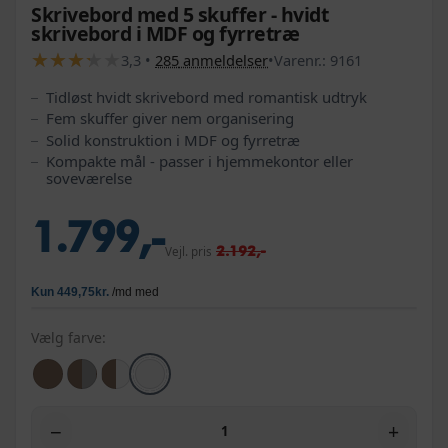
Skrivebord med 5 skuffer - hvidt
skrivebord i MDF og fyrretræ
★
★
★
★
★
★
★
★
★
★
3,3
•
285
anmeldelser
•
Varenr.:
9161
Tidløst hvidt skrivebord med romantisk udtryk
Fem skuffer giver nem organisering
Solid konstruktion i MDF og fyrretræ
Kompakte mål - passer i hjemmekontor eller
soveværelse
1.799,-
2.192,-
Vejl. pris
Vælg farve:
−
+