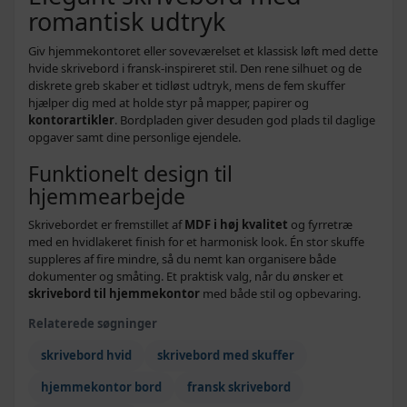
romantisk udtryk
Giv hjemmekontoret eller soveværelset et klassisk løft med dette
hvide skrivebord i fransk-inspireret stil. Den rene silhuet og de
diskrete greb skaber et tidløst udtryk, mens de fem skuffer
hjælper dig med at holde styr på mapper, papirer og
kontorartikler
. Bordpladen giver desuden god plads til daglige
opgaver samt dine personlige ejendele.
Funktionelt design til
hjemmearbejde
Skrivebordet er fremstillet af
MDF i høj kvalitet
og fyrretræ
med en hvidlakeret finish for et harmonisk look. Én stor skuffe
suppleres af fire mindre, så du nemt kan organisere både
dokumenter og småting. Et praktisk valg, når du ønsker et
skrivebord til hjemmekontor
med både stil og opbevaring.
Relaterede søgninger
skrivebord hvid
skrivebord med skuffer
hjemmekontor bord
fransk skrivebord