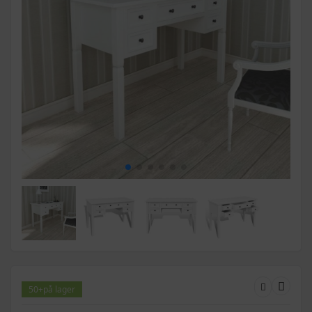
50+
på lager