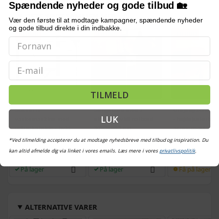
Spændende nyheder og gode tilbud 🏡
OFTE KØBT SAMMEN MED
Vær den første til at modtage kampagner, spændende nyheder
og gode tilbud direkte i din indbakke.
TILBUD
TILBUD
TILBUD
Email
TILMELD
Sokkel til
Sengebord med 1
Drejelig kontorstol
LUK
vaskemaskine med
skuffe - hvidt natbord
- højdejusterbar,
udtrækshylde - hvid,
30×30×63 cm
sennepsgul
stål, 60×56,5×54,5 cm
(1074)
(9)
*Ved tilmelding accepterer du at modtage nyhedsbreve med tilbud og inspiration. Du
569,-
779,-
kan altid afmelde dig via linket i vores emails. Læs mere i vores
privatlivspolitik
.
Vejl. pris
1.042,-
På lager
På lager
Få på lager
ALTERNATIVE VARER