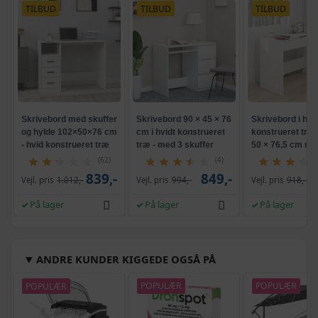
TILBUD
TILBUD
TILBUD
Skrivebord med skuffer
Skrivebord 90 × 45 × 76
Skrivebord i hvid
og hylde 102×50×76 cm
cm i hvidt konstrueret
konstrueret træ 
- hvid konstrueret træ
træ - med 3 skuffer
50 × 76,5 cm me
skuffer
(62)
(4)
839,-
849,-
Vejl. pris
1.012,-
Vejl. pris
994,-
Vejl. pris
918,-
På lager
På lager
På lager
ANDRE KUNDER KIGGEDE OGSÅ PÅ
POPULÆR
POPULÆR
POPULÆR