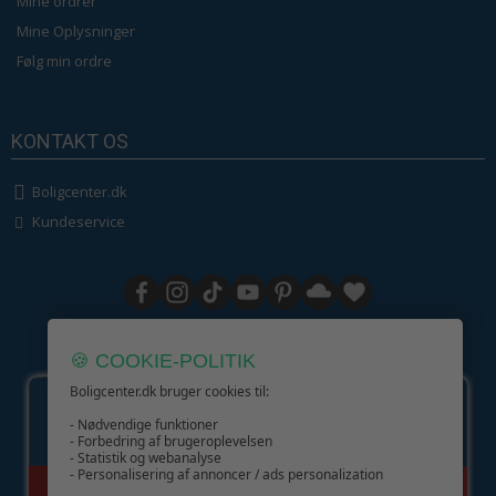
Mine ordrer
Mine Oplysninger
Følg min ordre
KONTAKT OS
Boligcenter.dk
Kundeservice
GIV GLÆDE MED ET GAVEKORT!
🍪 COOKIE-POLITIK
Boligcenter.dk bruger cookies til:
- Nødvendige funktioner
- Forbedring af brugeroplevelsen
- Statistik og webanalyse
- Personalisering af annoncer / ads personalization