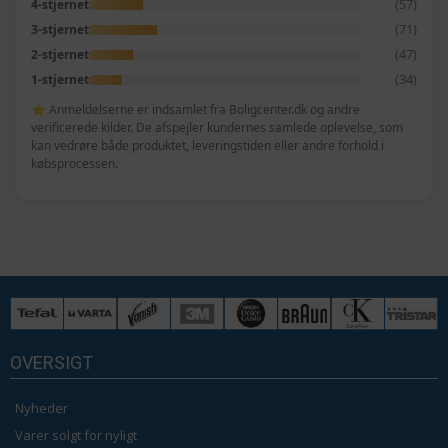
(57)
4-stjernet
(71)
3-stjernet
(47)
2-stjernet
(34)
1-stjernet
⭐ Anmeldelserne er indsamlet fra Boligcenter.dk og andre
verificerede kilder. De afspejler kundernes samlede oplevelse, som
kan vedrøre både produktet, leveringstiden eller andre forhold i
købsprocessen.
OVERSIGT
Nyheder
Varer solgt for nyligt