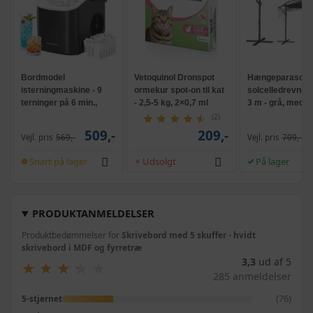
Bordmodel
Vetoquinol Dronspot
Hængeparasols
isterningmaskine - 9
ormekur spot-on til kat
solcelledrevne L
terninger på 6 min.,
- 2,5-5 kg, 2×0,7 ml
3 m - grå, med k
selvrensende, sort
og krank, UPF 5
(2)
509,-
209,-
Vejl. pris
569,-
Vejl. pris
709,-
Snart på lager
Udsolgt
På lager
PRODUKTANMELDELSER
Produktbedømmelser for
Skrivebord med 5 skuffer - hvidt
skrivebord i MDF og fyrretræ
3,3
ud af 5
★
★
★
★
★
★
★
★
★
★
285 anmeldelser
(76)
5-stjernet