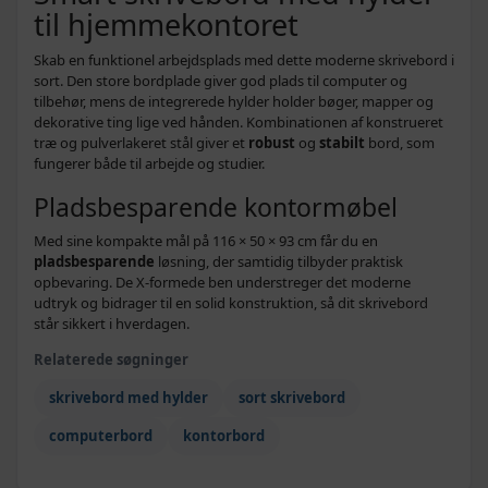
til hjemmekontoret
Skab en funktionel arbejdsplads med dette moderne skrivebord i
sort. Den store bordplade giver god plads til computer og
tilbehør, mens de integrerede hylder holder bøger, mapper og
dekorative ting lige ved hånden. Kombinationen af konstrueret
træ og pulverlakeret stål giver et
robust
og
stabilt
bord, som
fungerer både til arbejde og studier.
Pladsbesparende kontormøbel
Med sine kompakte mål på 116 × 50 × 93 cm får du en
pladsbesparende
løsning, der samtidig tilbyder praktisk
opbevaring. De X-formede ben understreger det moderne
udtryk og bidrager til en solid konstruktion, så dit skrivebord
står sikkert i hverdagen.
Relaterede søgninger
skrivebord med hylder
sort skrivebord
computerbord
kontorbord