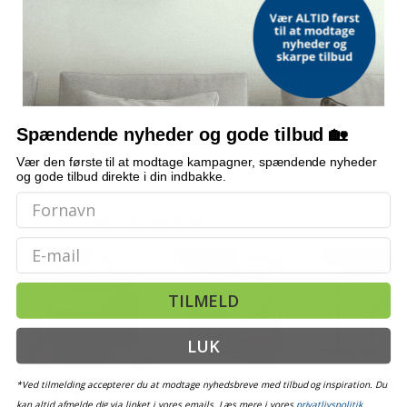
Hvor meget plads er der på bordpladen?
Har skrivebordet indbygget opbevaring?
Er bordet egnet til små rum?
Spændende nyheder og gode tilbud 🏡
Bemærk: FAQ er vejledende information. Vi tager forbehold for fejl og
mangler, og oplysningerne er ikke juridisk bindende.
Vær den første til at modtage kampagner, spændende nyheder
og gode tilbud direkte i din indbakke.
OFTE KØBT SAMMEN MED
Email
POPULÆR
POPULÆR
POPULÆR
TILMELD
LUK
*Ved tilmelding accepterer du at modtage nyhedsbreve med tilbud og inspiration. Du
Bordmodel
Vetoquinol Dronspot
Hængeparasols
kan altid afmelde dig via linket i vores emails. Læs mere i vores
privatlivspolitik
.