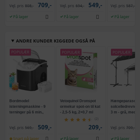
709,-
549,-
Vejl. pris
808,-
Vejl. pris
694,-
Vejl. pris
587,-
På lager
På lager
På lager
ANDRE KUNDER KIGGEDE OGSÅ PÅ
POPULÆR
POPULÆR
POPULÆR
Bordmodel
Vetoquinol Dronspot
Hængeparasols
isterningmaskine - 9
ormekur spot-on til kat
solcelledrevne L
terninger på 6 min.,
- 2,5-5 kg, 2×0,7 ml
3 m - grå, med k
selvrensende, sort
og krank, UPF 5
(2)
509,-
209,-
Vejl. pris
569,-
Vejl. pris
709,-
Snart på lager
På lager
På lager