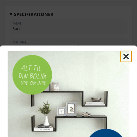
SPECIFIKATIONER
FARVE
Sort
MATERIALE
Konstrueret træ og pulverlakeret stål
MÅL
116 × 50 × 93 cm (L × B × H)
MED INTEGRERET REOL/HYLDER
Understel
X-formede ben
OFTE STILLEDE SPØRGSMÅL
Hvilke materialer er skrivebordet lavet af?