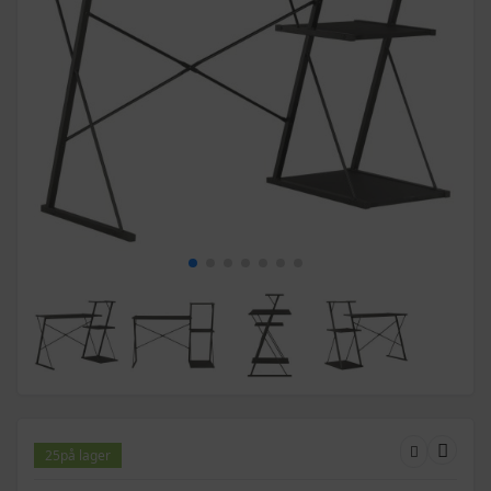
25
på lager