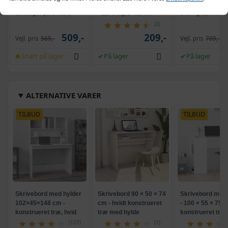
isterningmaskine - 9
ormekur spot-on til kat
solcelledrevne L
terninger på 6 min.,
- 2,5-5 kg, 2×0,7 ml
3 m - grå, med k
selvrensende, sort
og krank, UPF 5
(2)
509,-
209,-
Vejl. pris
569,-
Vejl. pris
709,-
Snart på lager
På lager
På lager
ALTERNATIVE VARER
TILBUD
TILBUD
Skrivebord med hylder
Skrivebord 90 × 50 × 74
Skrivebord med 
102×45×148 cm -
cm - hvidt konstrueret
- 100 × 55 × 75 c
konstrueret træ, hvid
træ med hylde
konstrueret træ
(127)
(1)