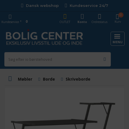
Dansk webshop
Kundeservice 24/7
0
0
Kurv
Kundeservice
OUTLET
Konto
Ordrestatus
MENU
Møbler
Borde
Skriveborde