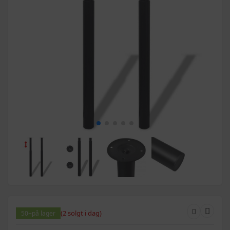
(2 solgt i dag)
50+
på lager