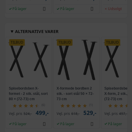
På lager
På lager
Udsolgt
ALTERNATIVE VARER
TILBUD
TILBUD
TILBUD
Spisebordsben X-
X-formede bordben 2
Spisebordsben i 
formet - 2 stk. stål, sort
stk. - sort stål 50 × 72-
X-form, 2 stk., so
80 × (72-73) cm
73 cm
(72-73) cm
(6)
(1)
499,-
529,-
Vejl. pris
524,-
Vejl. pris
618,-
Vejl. pris
497,-
På lager
På lager
På lager