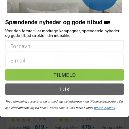
Er monteringen svær?
Bemærk: FAQ er vejledende information. Vi tager forbehold for fejl og
Spændende nyheder og gode tilbud 🏡
mangler, og oplysningerne er ikke juridisk bindende.
Vær den første til at modtage kampagner, spændende nyheder
og gode tilbud direkte i din indbakke.
OFTE KØBT SAMMEN MED
Email
TILBUD
TILBUD
TILBUD
TILMELD
LUK
*Ved tilmelding accepterer du at modtage nyhedsbreve med tilbud og inspiration. Du
Aftrækkersæt til
Bogreol i konstrueret
Stigereol med 5 
kan altid afmelde dig via linket i vores emails. Læs mere i vores
privatlivspolitik
.
hjullejer med blindhul -
træ 67 x 24 x 161 cm
64x34x185,5 cm
9 dele med
sort
mørkebrun og so
glidehammer
(459)
(3)
619,-
479,-
Vejl. pris
662,-
Vejl. pris
714,-
Vejl. pris
849,-