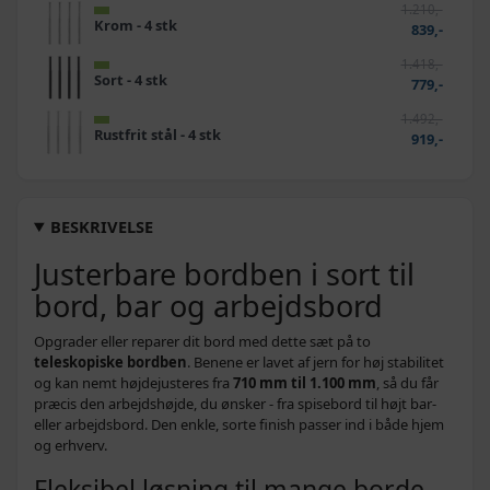
1.210,-
Krom - 4 stk
839,-
1.418,-
Sort - 4 stk
779,-
1.492,-
Rustfrit stål - 4 stk
919,-
BESKRIVELSE
Justerbare bordben i sort til
bord, bar og arbejdsbord
Opgrader eller reparer dit bord med dette sæt på to
teleskopiske bordben
. Benene er lavet af jern for høj stabilitet
og kan nemt højdejusteres fra
710 mm til 1.100 mm
, så du får
præcis den arbejdshøjde, du ønsker - fra spisebord til højt bar-
eller arbejdsbord. Den enkle, sorte finish passer ind i både hjem
og erhverv.
Fleksibel løsning til mange borde