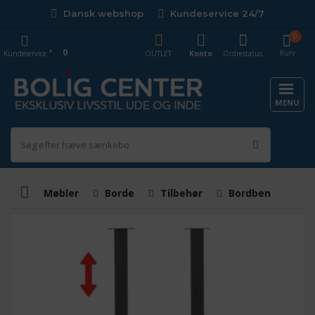
Dansk webshop
Kundeservice 24/7
0
0
Kurv
Kundeservice
OUTLET
Konto
Ordrestatus
MENU
Møbler
Borde
Tilbehør
Bordben