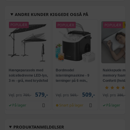
ANDRE KUNDER KIGGEDE OGSÅ PÅ
POPULÆR
POPULÆR
POPULÆR
TI
Hængeparasols med
Bordmodel
Nakkepude med
solcelledrevne LED-lys,
isterningmaskine - 9
memory foam -
3 m - grå, med krydsfod
terninger på 6 min.,
Conforti (hvid/gr
og krank, UPF 50+
selvrensende, sort
579,-
509,-
Vejl. pris
709,-
Vejl. pris
569,-
Vejl. pris
386,-
På lager
Snart på lager
På lager
PRODUKTANMELDELSER