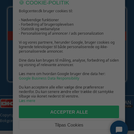
GIV GLÆDE MED ET GAVEKORT!
🍪 COOKIE-POLITIK
Boligcenter.dk bruger cookies til:
- Nødvendige funktioner
- Forbedring af brugeroplevelsen
- Statistik og webanalyse
- Personalisering af annoncer / ads personalization
Vi og vores partnere, herunder Google, bruger cookies og
lignende teknologier til både personaliserede og ikke-
personaliserede annoncer.
Dine data kan bruges til måling, analyse, forbedring af siden
og visning af relevante annoncer.
Læs mere om hvordan Google bruger dine data her:
Google Business Data Responsibility
Du kan acceptere alle eller vælge dine præferencer
nedenfor. Du kan senere ændre eller trække dit samtykke
tilbage via ikonet nederst til venstre.
Læs mere
ACCEPTER ALLE
Copyright © 2026 | CVR: DK41222093 | Alle rettigheder forbeholdes |
Boligcenter.dk
🍪
Tilpas Cookies