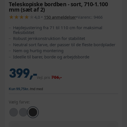
Teleskopiske bordben - sort, 710-1.100
mm (sæt af 2)
★
★
★
★
★
★
★
★
★
★
4,0
•
150
anmeldelser
•
Varenr.:
9466
Højdejustering fra 71 til 110 cm for maksimal
fleksibilitet
Robust jernkonstruktion for stabilitet
Neutral sort farve, der passer til de fleste bordplader
Nem og hurtig montering
Ideelle til barer, borde og arbejdsborde
399,-
706,-
Vejl. pris
Vælg farve: