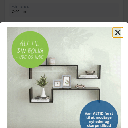
MÅL PR. BEN
Ø 60 mm
HØJDE
71,0-110,0 cm
FUNKTION
Teleskopisk højdejustering
ANTAL
2 ben, 2 fødder, 2 beslag
OFTE STILLEDE SPØRGSMÅL
Hvor meget kan benene justeres i højden?
Hvilket materiale er bordbenene lavet af?
Hvad følger med i pakken?