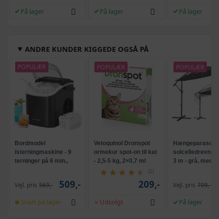
På lager
På lager
På lager
ANDRE KUNDER KIGGEDE OGSÅ PÅ
POPULÆR
POPULÆR
POPULÆR
Bordmodel
Vetoquinol Dronspot
Hængeparasols
isterningmaskine - 9
ormekur spot-on til kat
solcelledrevne L
terninger på 6 min.,
- 2,5-5 kg, 2×0,7 ml
3 m - grå, med k
selvrensende, sort
og krank, UPF 5
(2)
509,-
209,-
Vejl. pris
569,-
Vejl. pris
709,-
Snart på lager
Udsolgt
På lager