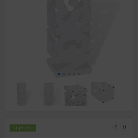
50+
på lager