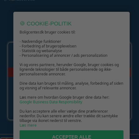
🍪 COOKIE-POLITIK
Boligcenter.dk bruger cookies til:
GIV GLÆDE MED ET GAVEKORT!
- Nødvendige funktioner
- Forbedring af brugeroplevelsen
- Statistik og webanalyse
- Personalisering af annoncer / ads personalization
Vi og vores partnere, herunder Google, bruger cookies og
lignende teknologier til både personaliserede og ikke-
personaliserede annoncer.
Dine data kan bruges til måling, analyse, forbedring af siden
og visning af relevante annoncer.
Læs mere om hvordan Google bruger dine data her:
Google Business Data Responsibility
Du kan acceptere alle eller vælge dine præferencer
nedenfor. Du kan senere ændre eller trække dit samtykke
tilbage via ikonet nederst til venstre.
Læs mere
ACCEPTER ALLE