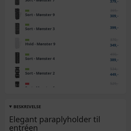
379,-
369,-
Sort - Mønster 9
309,-
399,-
Sort - Mønster 3
370,-
Hvid - Mønster 9
349,-
490,-
Sort - Mønster 4
389,-
534,-
Sort - Mønster 2
449,-
529,-
Sort - Mønster 6
519,-
370,-
Hvid - Mønster 3
339,-
BESKRIVELSE
419,-
Elegant paraplyholder til
Sort - Mønster 5
entréen
349,-