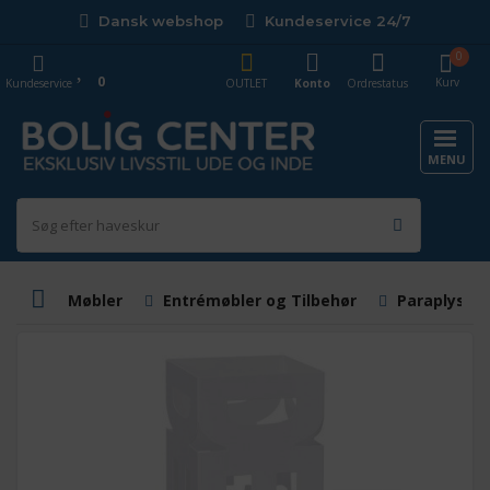
Dansk webshop
Kundeservice 24/7
0
0
Kurv
Kundeservice
OUTLET
Konto
Ordrestatus
MENU
Møbler
Entrémøbler og Tilbehør
Paraplystat