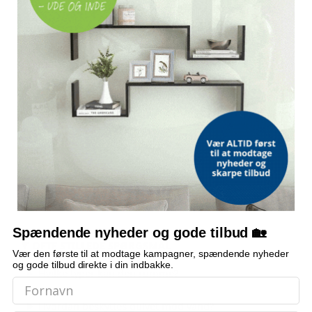
SPECIFIKATIONER
FARVE
Hvid
MATERIALE
Pulverlakeret stål
MÅL
48,5 × 15,5 × 15,5 cm (H × B × D)
Med aftagelig drypbakke af plastik
Egnet til paraplyer, stokke og trekkingstave
Spændende nyheder og gode tilbud 🏡
OFTE STILLEDE SPØRGSMÅL
Vær den første til at modtage kampagner, spændende nyheder
og gode tilbud direkte i din indbakke.
Hvilke typer kan den rumme?
Hvordan beskyttes gulvet mod vand?