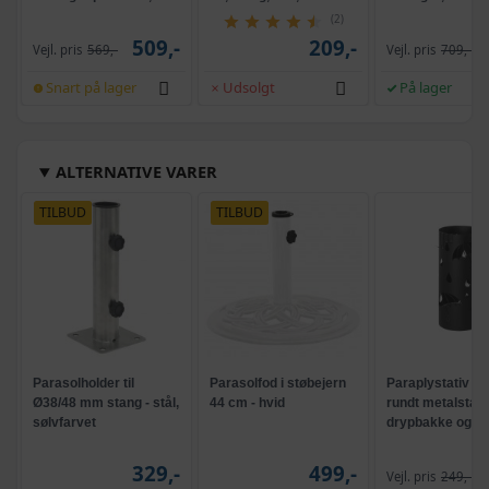
selvrensende, sort
og krank, UPF 5
(2)
509,-
209,-
Vejl. pris
569,-
Vejl. pris
709,-
Snart på lager
Udsolgt
På lager
ALTERNATIVE VARER
TILBUD
TILBUD
Parasolholder til
Parasolfod i støbejern
Paraplystativ til
Ø38/48 mm stang - stål,
44 cm - hvid
rundt metalstat
sølvfarvet
drypbakke og 4 
17 × 17 × 41 cm,
329,-
499,-
Vejl. pris
249,-