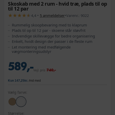
Skoskab med 2 rum - hvid træ, plads til op
til 12 par
★
★
★
★
★
★
★
★
★
★
4,4
•
5
anmeldelser
•
Varenr.:
9022
Rummelig skoopbevaring med to klaprum
Plads til op til 12 par - skoene står støvfrit
Indvendige skillevægge for bedre organisering
Enkelt, hvidt design der passer i de fleste rum
Let montering med medfølgende
vægmonteringsudstyr
589,-
740,-
Vejl. pris
Vælg farve:
Størrelse: