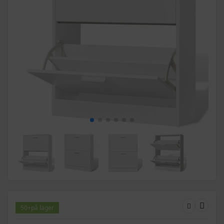
50+
på lager