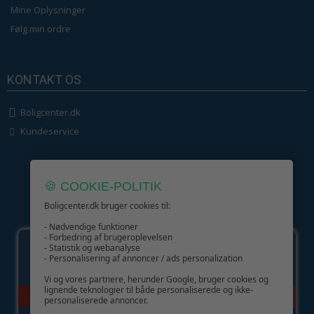
Mine Oplysninger
Følg min ordre
KONTAKT OS
Boligcenter.dk
Kundeservice
🍪 COOKIE-POLITIK
Boligcenter.dk bruger cookies til:
GIV GLÆDE MED ET GAVEKORT!
- Nødvendige funktioner
- Forbedring af brugeroplevelsen
- Statistik og webanalyse
- Personalisering af annoncer / ads personalization
Vi og vores partnere, herunder Google, bruger cookies og
lignende teknologier til både personaliserede og ikke-
personaliserede annoncer.