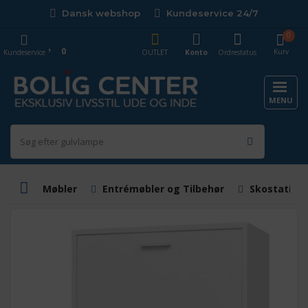
Dansk webshop
Kundeservice 24/7
0
0
Kurv
Kundeservice
OUTLET
Konto
Ordrestatus
MENU
Møbler
Entrémøbler og Tilbehør
Skostativer