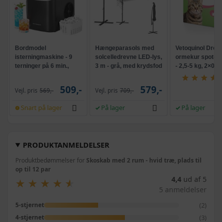
Bordmodel
Hængeparasols med
Vetoquinol Dron
isterningmaskine - 9
solcelledrevne LED-lys,
ormekur spot-on 
terninger på 6 min.,
3 m - grå, med krydsfod
- 2,5-5 kg, 2×0,7
selvrensende, sort
og krank, UPF 50+
509,-
579,-
Vejl. pris
569,-
Vejl. pris
709,-
Snart på lager
På lager
På lager
PRODUKTANMELDELSER
Produktbedømmelser for
Skoskab med 2 rum - hvid træ, plads til
op til 12 par
4,4
ud af 5
★
★
★
★
★
★
★
★
★
★
5 anmeldelser
(2)
5-stjernet
(3)
4-stjernet