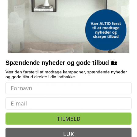
Op til 12 par sko
MONTERING
Nem at samle; vægmontering anbefales for stabilitet
OFTE STILLEDE SPØRGSMÅL
Hvor mange sko kan der være i skabet?
Spændende nyheder og gode tilbud 🏡
Hvad er målene?
Vær den første til at modtage kampagner, spændende nyheder
og gode tilbud direkte i din indbakke.
Skal skabet fastgøres til væggen?
Er det nemt at samle?
Email
Bemærk: FAQ er vejledende information. Vi tager forbehold for fejl og
mangler, og oplysningerne er ikke juridisk bindende.
TILMELD
LUK