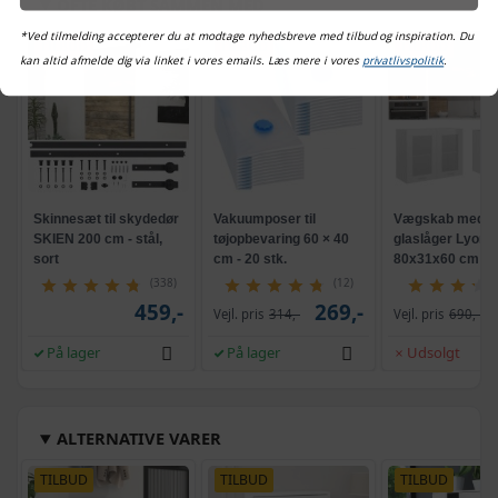
OFTE KØBT SAMMEN MED
*Ved tilmelding accepterer du at modtage nyhedsbreve med tilbud og inspiration. Du
TILBUD
TILBUD
TILBUD
kan altid afmelde dig via linket i vores emails. Læs mere i vores
privatlivspolitik
.
Skinnesæt til skydedør
Vakuumposer til
Vægskab med
SKIEN 200 cm - stål,
tøjopbevaring 60 × 40
glaslåger Lyon
sort
cm - 20 stk.
80x31x60 cm hv
højglans
(338)
(12)
459,-
269,-
Vejl. pris
314,-
Vejl. pris
690,-
På lager
På lager
Udsolgt
ALTERNATIVE VARER
TILBUD
TILBUD
TILBUD