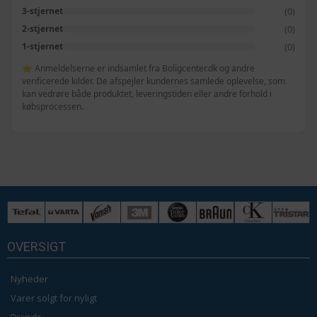
(0)
3-stjernet
(0)
2-stjernet
(0)
1-stjernet
⭐ Anmeldelserne er indsamlet fra Boligcenter.dk og andre
verificerede kilder. De afspejler kundernes samlede oplevelse, som
kan vedrøre både produktet, leveringstiden eller andre forhold i
købsprocessen.
OVERSIGT
Nyheder
Varer solgt for nyligt