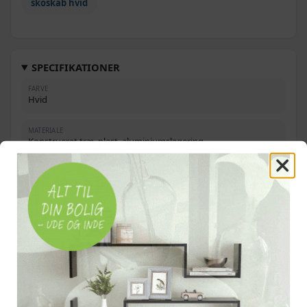
skoskab hvid
Røget eg - 63 x 24 x 147 cm - 1 stk
1.119,-
1.489,-
Brun eg - 63 x 24 x 147 cm - 1 stk
1.199,-
SPECIFIKATIONER
1.287,-
Sort - 63 x 24 x 147 cm - 1 stk
1.249,-
FARVE
Hvid
712,-
Sort - 63 x 24 x 81 cm - 1 stk
559,-
MATERIALE
Konstrueret træ, plast, aluminiumslegering
MÅL
63,5 × 24 × 81 cm (L × B × H)
RUMHØJDE
34,5 cm
ANTAL RUM
2 med skillevæg i midten
KAPACITET