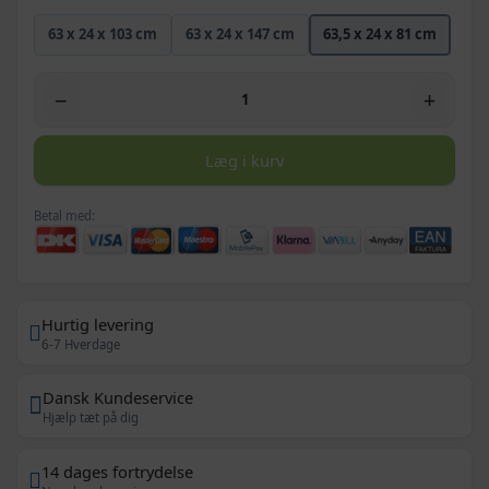
63 x 24 x 103 cm
63 x 24 x 147 cm
63,5 x 24 x 81 cm
−
+
Læg i kurv
Betal med:
Hurtig levering
6-7 Hverdage
Dansk Kundeservice
Hjælp tæt på dig
14 dages fortrydelse