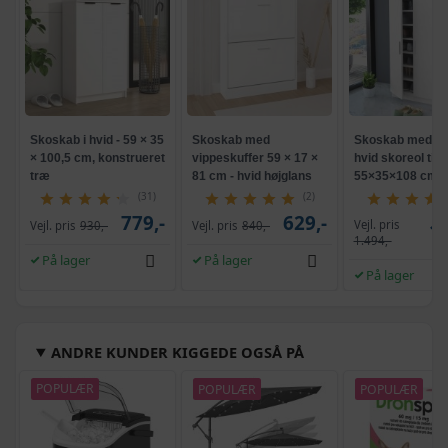
Skoskab i hvid - 59 × 35
Skoskab med
Skoskab med 7 h
× 100,5 cm, konstrueret
vippeskuffer 59 × 17 ×
hvid skoreol til e
træ
81 cm - hvid højglans
55×35×108 cm
(31)
(2)
779,-
629,-
Vejl. pris
Vejl. pris
930,-
Vejl. pris
840,-
1.
1.494,-
På lager
På lager
På lager
ANDRE KUNDER KIGGEDE OGSÅ PÅ
POPULÆR
POPULÆR
POPULÆR