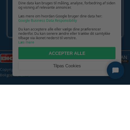
Dine data kan bruges til måling, analyse, forbedring af siden
og visning af relevante annoncer.
Læs mere om hvordan Google bruger dine data her:
Google Business Data Responsibility
Du kan acceptere alle eller vælge dine præferencer
nedenfor. Du kan senere ændre eller trække dit samtykke
tilbage via ikonet nederst til venstre.
Læs mere
ACCEPTER ALLE
Tilpas Cookies
Copyright © 2026 | CVR: DK41222093 | Alle rettigheder forbeholdes |
Boligcenter.dk
🍪