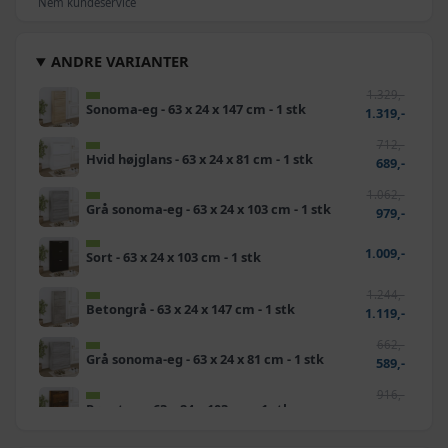
Nem kundeservice
ANDRE VARIANTER
1.329,-
Sonoma-eg - 63 x 24 x 147 cm - 1 stk
1.319,-
712,-
Hvid højglans - 63 x 24 x 81 cm - 1 stk
689,-
1.062,-
Grå sonoma-eg - 63 x 24 x 103 cm - 1 stk
979,-
1.009,-
Sort - 63 x 24 x 103 cm - 1 stk
1.244,-
Betongrå - 63 x 24 x 147 cm - 1 stk
1.119,-
662,-
Grå sonoma-eg - 63 x 24 x 81 cm - 1 stk
589,-
916,-
Røget eg - 63 x 24 x 103 cm - 1 stk
639,-
669,-