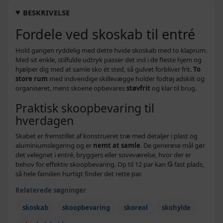
Røget eg - 63 x 24 x 81 cm - 1 stk
659,-
BESKRIVELSE
1.074,-
Fordele ved skoskab til entré
Sonoma-eg - 63 x 24 x 103 cm - 1 stk
1.049,-
1.192,-
Hold gangen ryddelig med dette hvide skoskab med to klaprum.
Hvid højglans - 63 x 24 x 147 cm - 1 stk
1.159,-
Med sit enkle, stilfulde udtryk passer det ind i de fleste hjem og
hjælper dig med at samle sko ét sted, så gulvet forbliver frit.
To
1.244,-
store rum
med indvendige skillevægge holder fodtøj adskilt og
Grå sonoma-eg - 63 x 24 x 147 cm - 1 stk
1.219,-
organiseret, mens skoene opbevares
støvfrit
og klar til brug.
689,-
Praktisk skoopbevaring til
Brun eg - 63 x 24 x 81 cm - 1 stk
629,-
hverdagen
932,-
Betongrå - 63 x 24 x 81 cm - 1 stk
629,-
Skabet er fremstillet af konstrueret træ med detaljer i plast og
aluminiumslegering og er
nemt at samle
. De generøse mål gør
1.406,-
det velegnet i entré, bryggers eller soveværelse, hvor der er
Hvid højglans - 63 x 24 x 103 cm - 1 stk
829,-
behov for effektiv skoopbevaring. Op til 12 par kan få fast plads,
937,-
så hele familien hurtigt finder det rette par.
Betongrå - 63 x 24 x 103 cm - 1 stk
829,-
Relaterede søgninger
1.062,-
Brun eg - 63 x 24 x 103 cm - 1 stk
939,-
skoskab
skoopbevaring
skoreol
skohylde
1.489,-