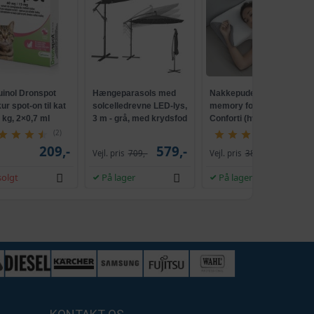
uinol Dronspot
Hængeparasols med
Nakkepude med
r spot-on til kat
solcelledrevne LED-lys,
memory foam -
5 kg, 2×0,7 ml
3 m - grå, med krydsfod
Conforti (hvid/grå)
og krank, UPF 50+
(2)
(149)
209,-
579,-
229,-
Vejl. pris
709,-
Vejl. pris
386,-
olgt
På lager
På lager