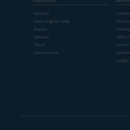
OVERSIGT
INFO
Nyheder
Handel
Varer solgt for nyligt
Finanse
Brands
Fortrol
Nyheder
Sikker 
Tilbud
Leverin
Kundeservice
Nyheds
Ledige 