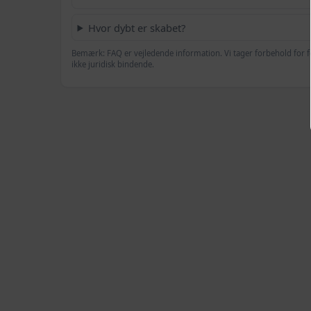
Hvor dybt er skabet?
Bemærk: FAQ er vejledende information. Vi tager forbehold for f
ikke juridisk bindende.