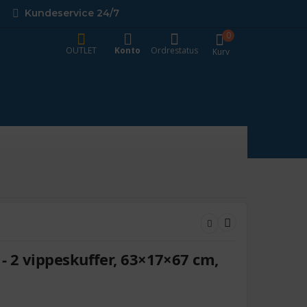
Kundeservice 24/7
0
OUTLET
Konto
Ordrestatus
Kurv
- 2 vippeskuffer, 63×17×67 cm,