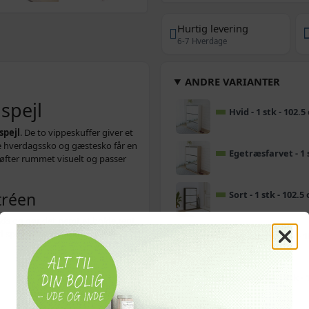
Hurtig levering
6-7 Hverdage
ANDRE VARIANTER
spejl
Hvid - 1 stk - 102.
spejl
. De to vippeskuffer giver et
åde hverdagssko og gæstesko får en
Egetræsfarvet - 1 
 løfter rummet visuelt og passer
tréen
Sort - 1 stk - 102.5
ds og gør det nemt at holde rent.
 spejl giver en holdbar og
Røget eg - 1 stk - 
Betongrå - 1 stk -
e
skoreol
entréskab