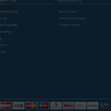
RMATION
MIN KONTO
sbetingelser
Mine ordrer
ring
Mine Oplysninger
ighedspolitik
Følg min ordre
betaling
g
brev
jobs