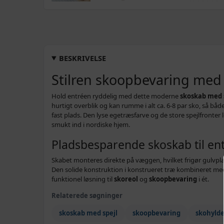
BESKRIVELSE
Stilren skoopbevaring med 
Hold entréen ryddelig med dette moderne
skoskab med 
hurtigt overblik og kan rumme i alt ca. 6‑8 par sko, så b
fast plads. Den lyse egetræsfarve og de store spejlfronter
smukt ind i nordiske hjem.
Pladsbesparende skoskab til en
Skabet monteres direkte på væggen, hvilket frigør gulvpla
Den solide konstruktion i konstrueret træ kombineret med
funktionel løsning til
skoreol
og
skoopbevaring
i ét.
Relaterede søgninger
skoskab med spejl
skoopbevaring
skohyld