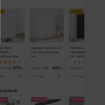
UD
TILBUD
ab med 3
Skoskab - hvid, 59 × 17
Skoskab med
kuffer -
× 81 cm, konstrueret
vippeskuffer 59×17×81
×103 cm, hvid
træ
cm - sort konstrueret
rueret træ
træ
(1)
(4)
919,-
669,-
669,-
ris
1.070,-
Vejl. pris
899,-
Vejl. pris
749,-
lager
På lager
På lager
E OGSÅ PÅ
ULÆR
POPULÆR
POPULÆR
TILBUD