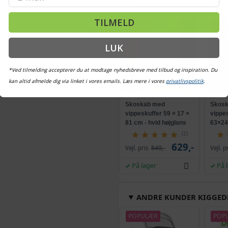
ALTERNATIVE VARER
TILMELD
TILBUD
TILB
ejl og mangler, og oplysningerne er
LUK
*Ved tilmelding accepterer du at modtage nyhedsbreve med tilbud og inspiration. Du
kan altid afmelde dig via linket i vores emails. Læs mere i vores
privatlivspolitik
.
Skoskab med
Skosk
vippeskuffer 59 × 17 ×
vippes
81 cm - hvid højglans
63×24
konst
(2)
629,-
Vejl. pris
840,-
Vejl. p
På lager
På 
ANDRE KUNDER KIGGED
POPULÆR
POP