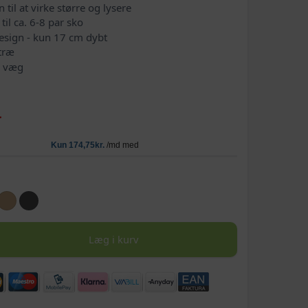
n til at virke større og lysere
il ca. 6-8 par sko
esign - kun 17 cm dybt
træ
å væg
-
Læg i kurv