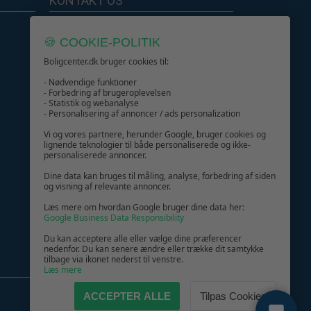
KONTAKT OS
Boligcenter.dk
🍪 COOKIE-POLITIK
Kundeservice
Boligcenter.dk bruger cookies til:
- Nødvendige funktioner
- Forbedring af brugeroplevelsen
- Statistik og webanalyse
- Personalisering af annoncer / ads personalization
GIV GLÆDE MED ET GAVEKORT!
Vi og vores partnere, herunder Google, bruger cookies og
lignende teknologier til både personaliserede og ikke-
personaliserede annoncer.
Dine data kan bruges til måling, analyse, forbedring af siden
og visning af relevante annoncer.
Læs mere om hvordan Google bruger dine data her:
Google Business Data Responsibility
Du kan acceptere alle eller vælge dine præferencer
nedenfor. Du kan senere ændre eller trække dit samtykke
tilbage via ikonet nederst til venstre.
Læs mere
ACCEPTER ALLE
Tilpas Cookies