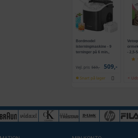
Bordmodel
Vetoq
isterningmaskine - 9
ormeku
terninger på 6 min.,
- 2,5-
selvrensende, sort
509,-
Vejl. pris
569,-
Snart på lager
Uds