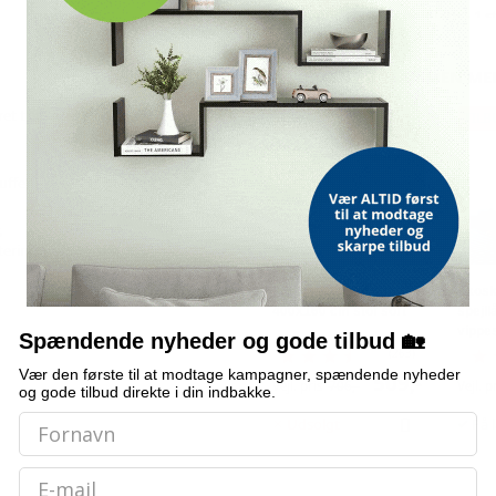
Hvid højglans - 1 s
OFTE KØBT SAMMEN ME
Brun eg - 1 stk - 1
et træ og spejl
TILBUD
TILB
Grå sonoma-eg - 1 
uffer
G
ering
3-panels læsejl
Skos
400x160 cm stof sort
spejll
vippes
Spændende nyheder og gode tilbud 🏡
63×17
(263)
egetr
Vær den første til at modtage kampagner, spændende nyheder
509,-
Vejl. pris
706,-
Vejl. p
og gode tilbud direkte i din indbakke.
Udsolgt
På 
Email