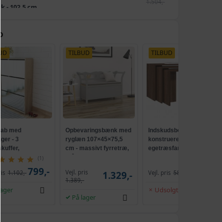
1.504,-
tk - 102.5 cm
959,-
1.024,-
D
02.5 cm
959,-
UD
TILBUD
TILBUD
987,-
stk - 102.5 cm
839,-
kab med
Opbevaringsbænk med
Indskudsborde 3 stk.
åger - 3
ryglæn 107×45×75,5
konstrueret træ brun
kuffer,
cm - massivt fyrretræ,
egetræsfarve
×102,5 cm,
grå
(1)
æsfarvet
799,-
579,-
Vejl. pris
ris
1.102,-
1.329,-
Vejl. pris
587,-
1.389,-
lager
Udsolgt
På lager