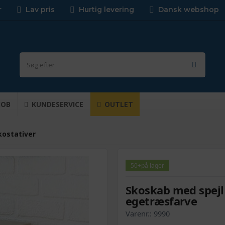
r
Lav pris
Hurtig levering
Dansk webshop
JOB
KUNDESERVICE
OUTLET
kostativer
50+
på lager
Skoskab med spejl 
egetræsfarve
Varenr.:
9990