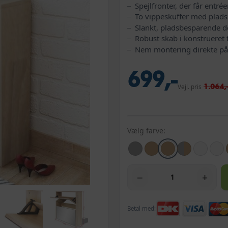
Spejlfronter, der får entrée
To vippeskuffer med plads t
Slankt, pladsbesparende d
Robust skab i konstrueret 
Nem montering direkte p
699,-
1.064,
Vejl. pris
Vælg farve:
−
+
Betal med: