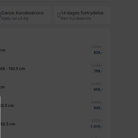
Dansk Kundeservice
14 dages fortrydelse
Hjælp tæt på dig
Nem kundeservice
1.354,-
5 cm
829,-
1.102,-
stk - 102.5 cm
799,-
1.137,-
 cm
959,-
1.488,-
102.5 cm
939,-
1.029,-
 102.5 cm
1.019,-