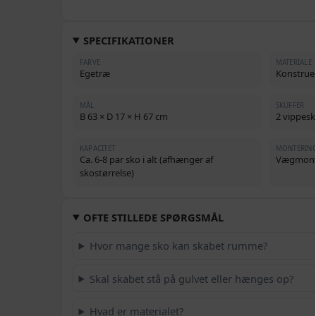
SPECIFIKATIONER
FARVE
MATERIALE
Egetræ
Konstruer
MÅL
SKUFFER
B 63 × D 17 × H 67 cm
2 vippesk
KAPACITET
MONTERIN
Ca. 6-8 par sko i alt (afhænger af
Vægmont
skostørrelse)
OFTE STILLEDE SPØRGSMÅL
Hvor mange sko kan skabet rumme?
Skal skabet stå på gulvet eller hænges op?
Hvad er materialet?