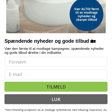
SÆDEHØJDE FRA GULV
40 cm
SÆDEHYNDE
50 × 54 × 10 cm (L × B × T)
RYGHYNDE
Spændende nyheder og gode tilbud 🏡
50 × 34 × 10 cm (L × B × T)
Vær den første til at modtage kampagner, spændende nyheder
og gode tilbud direkte i din indbakke.
MAKS. BELASTNING
110 kg pr. sæde
INDEHOLDER
Email
1 × 2-personers sofa, 1 × 3-personers sofa, 5 × ryghynde, 5 ×
sædehynde
TILMELD
VEDLIGEHOLDELSE
Aftagelige, maskinvaskbare hyndebetræk
LUK
*Ved tilmelding accepterer du at modtage nyhedsbreve med tilbud og inspiration. Du
OFTE STILLEDE SPØRGSMÅL