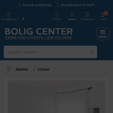
Dansk webshop
Kundeservice 24/7
0
0
Kurv
Kundeservice
OUTLET
Konto
Ordrestatus
MENU
Møbler
Sofaer