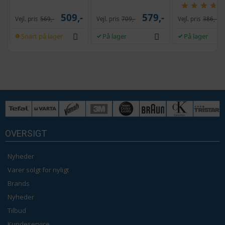
selvrensende, sort
og krank, UPF 50+
509,-
579,-
Vejl. pris
569,-
Vejl. pris
709,-
Vejl. pris
386,-
Snart på lager
På lager
På lager
OVERSIGT
Nyheder
Varer solgt for nyligt
Brands
Nyheder
Tilbud
Kundeservice