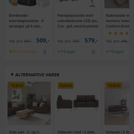
Bordmodel
Hængeparasols med
Nakkepude med
isterningmaskine - 9
solcelledrevne LED-lys,
memory foam -
terninger på 6 min.,
3 m - grå, med krydsfod
Conforti (hvid/gr
selvrensende, sort
og krank, UPF 50+
509,-
579,-
Vejl. pris
569,-
Vejl. pris
709,-
Vejl. pris
386,-
Snart på lager
På lager
På lager
ALTERNATIVE VARER
TILBUD
TILBUD
TILBUD
Sofa sæt - 2- og 3-
Sofasæt i stof - 2 dele,
Sofasæt i 2 dele -