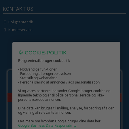
KONTAKT OS
Boligcenter.dk
Kundeservice
🍪 COOKIE-POLITIK
Boligcenter.dk bruger cookies til:
GIV GLÆDE MED ET GAVEKORT!
- Nødvendige funktioner
- Forbedring af brugeroplevelsen
- Statistik og webanalyse
- Personalisering af annoncer / ads personalization
Vi og vores partnere, herunder Google, bruger cookies og
lignende teknologier til både personaliserede og ikke-
personaliserede annoncer.
Dine data kan bruges til måling, analyse, forbedring af siden
og visning af relevante annoncer.
Læs mere om hvordan Google bruger dine data her:
Google Business Data Responsibility