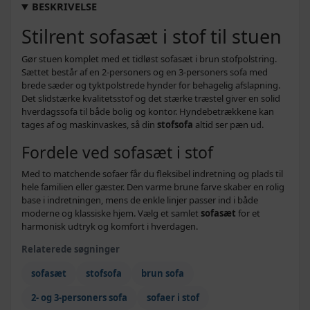
BESKRIVELSE
3.584,-
Stilrent sofasæt i stof til stuen
Gul - 3-sædet
2.799,-
2.682,-
Gør stuen komplet med et tidløst sofasæt i brun stofpolstring.
Mørkegrå - 2-sædet
1.219,-
Sættet består af en 2-personers og en 3-personers sofa med
brede sæder og tyktpolstrede hynder for behagelig afslapning.
3.024,-
Det slidstærke kvalitetsstof og det stærke træstel giver en solid
Gråbrun - 2-sædet
1.799,-
hverdagssofa til både bolig og kontor. Hyndebetrækkene kan
tages af og maskinvaskes, så din
stofsofa
altid ser pæn ud.
2.249,-
Brun - 2-sædet
2.199,-
Fordele ved sofasæt i stof
2.763,-
Rød - 2-sædet
2.399,-
Med to matchende sofaer får du fleksibel indretning og plads til
hele familien eller gæster. Den varme brune farve skaber en rolig
1.799,-
base i indretningen, mens de enkle linjer passer ind i både
Lysegrå - 3-sædet
1.499,-
moderne og klassiske hjem. Vælg et samlet
sofasæt
for et
harmonisk udtryk og komfort i hverdagen.
2.099,-
Brun - 3-sædet
1.999,-
Relaterede søgninger
2.856,-
sofasæt
Mørkegrå - 3-sædet
stofsofa
brun sofa
2.299,-
2- og 3-personers sofa
sofaer i stof
3.105,-
Rød - 3-sædet