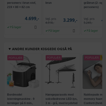
personers i brun stof,
brun
gråbrun (2- og 3-
219 × 80 × 82 cm
personers)
4.699,-
Vejl. pris
Vejl. pris
3.299,-
4.
4.918,-
5.249,-
På lager
På lager
På lager
ANDRE KUNDER KIGGEDE OGSÅ PÅ
POPULÆR
POPULÆR
POPULÆR
TI
Bordmodel
Hængeparasols med
Nakkepude med
isterningmaskine - 9
solcelledrevne LED-lys,
memory foam -
terninger på 6 min.,
3 m - grå, med krydsfod
Conforti (hvid/gr