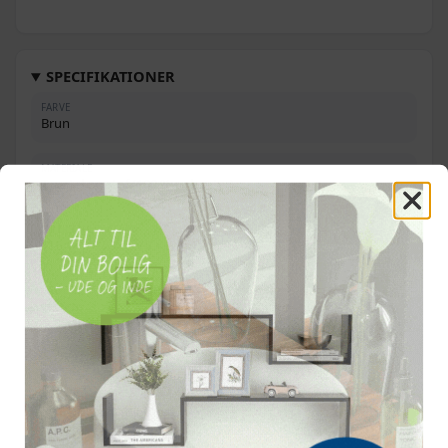
1.999,-
3.547,-
Grøn - 3-sædet
2.499,-
SPECIFIKATIONER
3.716,-
Gråbrun - 3-sædet
2.799,-
FARVE
Brun
MATERIALE
Træstel og stof (100 % polyester)
2-PERSONERS SOFA
116 × 70 × 73 cm (B × D × H)
SÆDEBREDDE, 2-PERSONERS
100 cm
3-PERSONERS SOFA
168 × 70 × 73 cm (B × D × H)
SÆDEBREDDE, 3-PERSONERS
150 cm