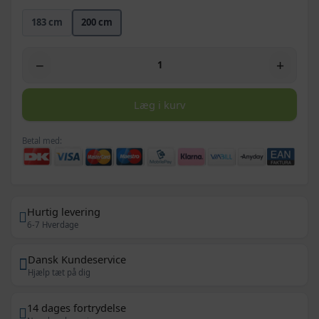
183 cm
200 cm
−
+
Læg i kurv
Betal med:
Hurtig levering
6-7 Hverdage
Dansk Kundeservice
Hjælp tæt på dig
14 dages fortrydelse