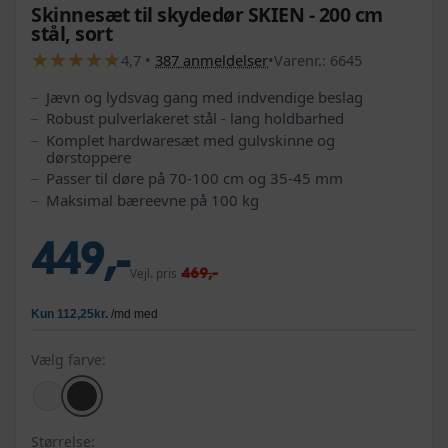
Skinnesæt til skydedør SKIEN - 200 cm
stål, sort
★
★
★
★
★
★
★
★
★
★
4,7
•
387
anmeldelser
•
Varenr.:
6645
Jævn og lydsvag gang med indvendige beslag
Robust pulverlakeret stål - lang holdbarhed
Komplet hardwaresæt med gulvskinne og
dørstoppere
Passer til døre på 70-100 cm og 35-45 mm
Maksimal bæreevne på 100 kg
449,-
469,-
Vejl. pris
Vælg farve:
Størrelse: