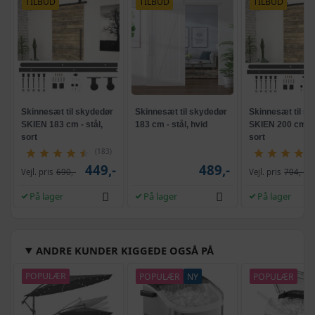
TILBUD
TILBUD
TILBUD
Skinnesæt til skydedør
Skinnesæt til skydedør
Skinnesæt til s
SKIEN 183 cm - stål,
183 cm - stål, hvid
SKIEN 200 cm - s
sort
sort
(183)
449,-
489,-
Vejl. pris
690,-
Vejl. pris
704,-
På lager
På lager
På lager
ANDRE KUNDER KIGGEDE OGSÅ PÅ
POPULÆR
POPULÆR
NY
POPULÆR