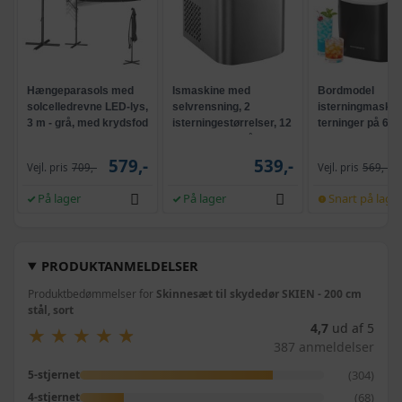
Hængeparasols med
Ismaskine med
Bordmodel
solcelledrevne LED-lys,
selvrensning, 2
isterningmaskine
3 m - grå, med krydsfod
isterningestørrelser, 12
terninger på 6 mi
og krank, UPF 50+
kg/24 t - sølvgrå
selvrensende, s
579,-
539,-
Vejl. pris
709,-
Vejl. pris
569,-
På lager
På lager
Snart på lage
PRODUKTANMELDELSER
Produktbedømmelser for
Skinnesæt til skydedør SKIEN - 200 cm
stål, sort
4,7
ud af 5
★
★
★
★
★
★
★
★
★
★
387 anmeldelser
(304)
5-stjernet
(68)
4-stjernet