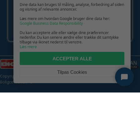
Dine data kan bruges til måling, analyse, forbedring af siden
og visning af relevante annoncer.
Læs mere om hvordan Google bruger dine data her:
Google Business Data Responsibility
Du kan acceptere alle eller vælge dine præferencer
nedenfor. Du kan senere ændre eller trække dit samtykke
tilbage via ikonet nederst til venstre.
Læs mere
ACCEPTER ALLE
Tilpas Cookies
Copyright © 2026 | CVR: DK41222093 | Alle rettigheder forbeholdes |
Boligcenter.dk
🍪