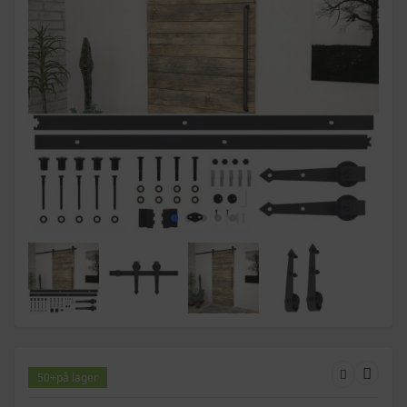
50+
på lager