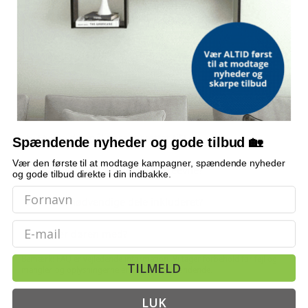
stabiliseringsblokke, 5 fastgørelsesklemmer samt øvrigt
hardware
BEMÆRK
Dør medfølger ikke
OFTE STILLEDE SPØRGSMÅL
Hvilke dørmål passer sættet til?
Spændende nyheder og gode tilbud 🏡
Vær den første til at modtage kampagner, spændende nyheder
Hvad er den maksimale bæreevne?
og gode tilbud direkte i din indbakke.
Er alle nødvendige dele inkluderet?
Email
Følger døren med?
Bemærk: FAQ er vejledende information. Vi tager forbehold for fejl og
TILMELD
mangler, og oplysningerne er ikke juridisk bindende.
LUK