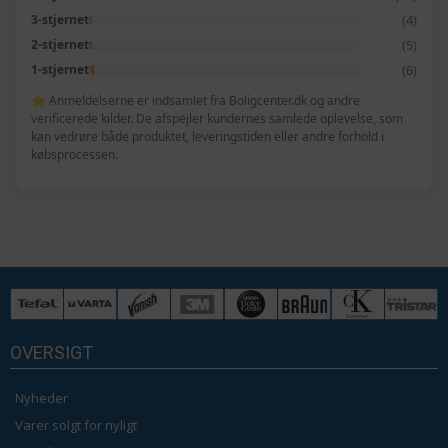
(4)
3-stjernet
(5)
2-stjernet
(6)
1-stjernet
⭐ Anmeldelserne er indsamlet fra Boligcenter.dk og andre
verificerede kilder. De afspejler kundernes samlede oplevelse, som
kan vedrøre både produktet, leveringstiden eller andre forhold i
købsprocessen.
OVERSIGT
Nyheder
Varer solgt for nyligt