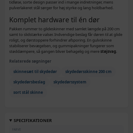
tidløse, sorte design passer ind i mange indretninger, mens
pulverlakeret stål sørger for høj styrke og lang holdbarhed.
Komplet hardware til én dør
Pakken rummer to glideskinner med samlet længde på 200 cm
samt to slidstærke valser. Indvendige beslag får døren til at glide
roligt, og dørstoppere forhindrer afsporing. En gulvskinne
stabiliserer bevægelsen, og gummipakninger fungerer som
støddæmpere, så gangen bliver behagelig og mere
støjsvag
.
Relaterede søgninger
skinnesæt til skydedør
skydedørsskinne 200 cm
skydedørsbeslag
skydedørssystem
sort stål skinne
SPECIFIKATIONER
FARVE