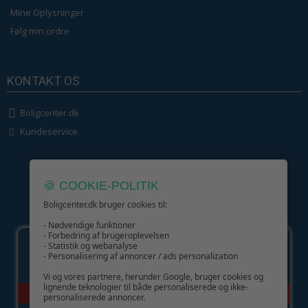
Mine Oplysninger
Følg min ordre
KONTAKT OS
Boligcenter.dk
Kundeservice
🍪 COOKIE-POLITIK
Boligcenter.dk bruger cookies til:
GIV GLÆDE MED ET GAVEKORT!
- Nødvendige funktioner
- Forbedring af brugeroplevelsen
- Statistik og webanalyse
- Personalisering af annoncer / ads personalization
Vi og vores partnere, herunder Google, bruger cookies og
lignende teknologier til både personaliserede og ikke-
personaliserede annoncer.