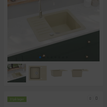
31
på lager