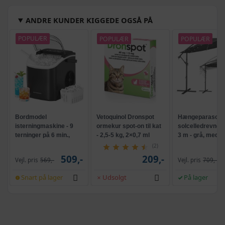
ANDRE KUNDER KIGGEDE OGSÅ PÅ
POPULÆR
POPULÆR
POPULÆR
Bordmodel
Vetoquinol Dronspot
Hængeparasols
isterningmaskine - 9
ormekur spot-on til kat
solcelledrevne L
terninger på 6 min.,
- 2,5-5 kg, 2×0,7 ml
3 m - grå, med k
selvrensende, sort
og krank, UPF 5
(2)
509,-
209,-
Vejl. pris
569,-
Vejl. pris
709,-
Snart på lager
Udsolgt
På lager