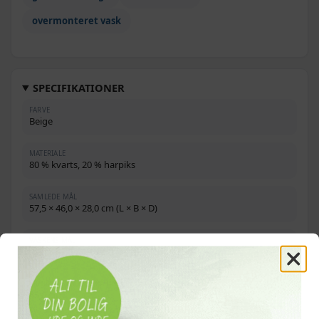
overmonteret vask
SPECIFIKATIONER
FARVE
Beige
MATERIALE
80 % kvarts, 20 % harpiks
SAMLEDE MÅL
57,5 × 46,0 × 28,0 cm (L × B × D)
VASKENS MÅL
32,0 × 39,0 × 19,0 cm (L × B × D)
MINIMUM BREDDE PÅ UNDERSKAB
45,0 cm