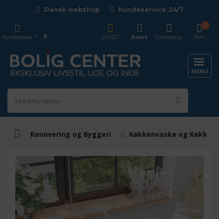
Dansk webshop
Kundeservice 24/7
0
0
Kurv
Kundeservice
OUTLET
Konto
Ordrestatus
MENU
Renovering og Byggeri
Køkkenvaske og Køkkenb