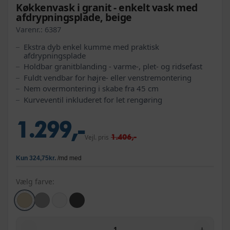
Køkkenvask i granit - enkelt vask med
afdrypningsplade, beige
Varenr.:
6387
Ekstra dyb enkel kumme med praktisk
afdrypningsplade
Holdbar granitblanding - varme-, plet- og ridsefast
Fuldt vendbar for højre- eller venstremontering
Nem overmontering i skabe fra 45 cm
Kurveventil inkluderet for let rengøring
1.299,-
1.406,-
Vejl. pris
Vælg farve:
−
+