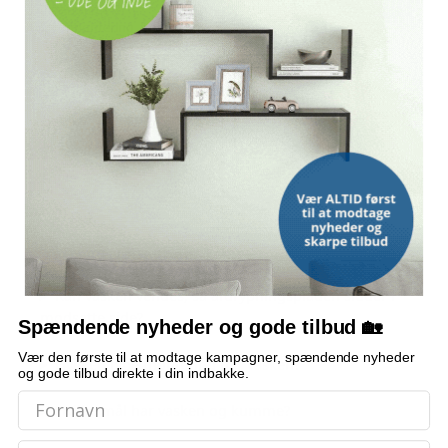
INSTALLATION
Overmontering, fuldt vendbar
VARMEBESTANDIG
Op til 280 °C
PLET- OG RIDSEFAST
Medfølger
Kurveventil
OFTE STILLEDE SPØRGSMÅL
Kan vasken vendes, så afdrypningspladen sidder i
modsatte side?
Spændende nyheder og gode tilbud 🏡
Vær den første til at modtage kampagner, spændende nyheder
Hvilken type montering har vasken?
og gode tilbud direkte i din indbakke.
Hvilke mål har vasken og kumme?