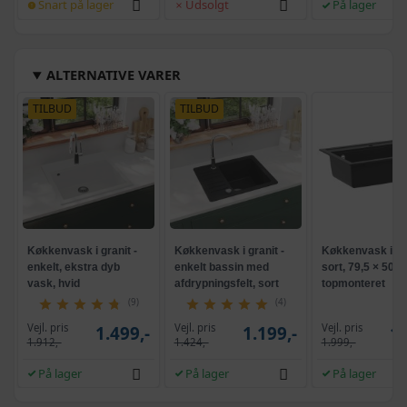
Snart på lager
Udsolgt
På lager
ALTERNATIVE VARER
TILBUD
TILBUD
Køkkenvask i granit -
Køkkenvask i granit -
Køkkenvask i gra
enkelt, ekstra dyb
enkelt bassin med
sort, 79,5 × 50,5
vask, hvid
afdrypningsfelt, sort
topmonteret
(9)
(4)
Vejl. pris
Vejl. pris
Vejl. pris
1.499,-
1.199,-
1.
1.912,-
1.424,-
1.999,-
På lager
På lager
På lager