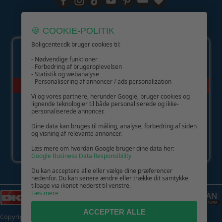
GIV GLÆDE MED ET GAVEKORT!
🍪 COOKIE-POLITIK
Boligcenter.dk bruger cookies til:
- Nødvendige funktioner
- Forbedring af brugeroplevelsen
- Statistik og webanalyse
- Personalisering af annoncer / ads personalization
Vi og vores partnere, herunder Google, bruger cookies og
lignende teknologier til både personaliserede og ikke-
personaliserede annoncer.
Dine data kan bruges til måling, analyse, forbedring af siden
og visning af relevante annoncer.
Læs mere om hvordan Google bruger dine data her:
Google Business Data Responsibility
Du kan acceptere alle eller vælge dine præferencer
nedenfor. Du kan senere ændre eller trække dit samtykke
tilbage via ikonet nederst til venstre.
Læs mere
ACCEPTER ALLE
Copyright © 2026 | CVR: DK41222093 | Alle rettigheder forbeholdes |