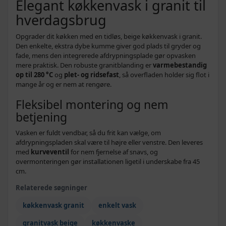
Elegant køkkenvask i granit til
hverdagsbrug
Opgrader dit køkken med en tidløs, beige køkkenvask i granit.
Den enkelte, ekstra dybe kumme giver god plads til gryder og
fade, mens den integrerede afdrypningsplade gør opvasken
mere praktisk. Den robuste granitblanding er
varmebestandig
op til 280 °C
og
plet- og ridsefast
, så overfladen holder sig flot i
mange år og er nem at rengøre.
Fleksibel montering og nem
betjening
Vasken er fuldt vendbar, så du frit kan vælge, om
afdrypningspladen skal være til højre eller venstre. Den leveres
med
kurveventil
for nem fjernelse af snavs, og
overmonteringen gør installationen ligetil i underskabe fra 45
cm.
Relaterede søgninger
køkkenvask granit
enkelt vask
granitvask beige
køkkenvaske