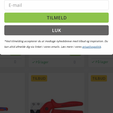
Email
TILMELD
ZWILLING
KNIPEX
 og grønt 10
Santokukniv ZWILLING 18 cm -
Aftagningskniv
LUK
stål, sort håndtag
rød/gul, rustf
*Ved tilmelding accepterer du at modtage nyhedsbreve med tilbud og inspiration. Du
kan altid afmelde dig via linket i vores emails. Læs mere i vores
privatlivspolitik
.
639,-
Vis
Vis
399,-
569,-
På lager
På lager
TILBUD
TILBUD