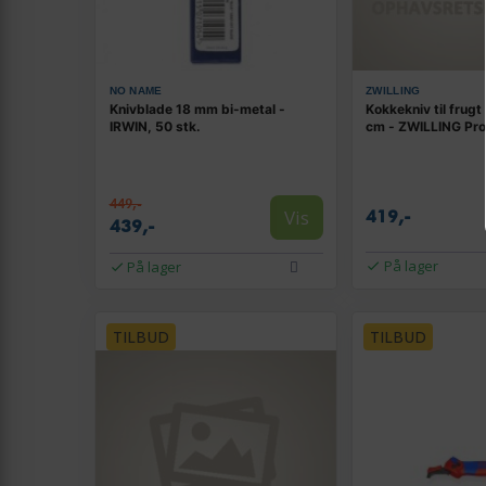
NO NAME
ZWILLING
Knivblade 18 mm bi-metal -
Kokkekniv til frugt
IRWIN, 50 stk.
cm - ZWILLING Pro
449,-
Vis
419,-
439,-
På lager
På lager
TILBUD
TILBUD