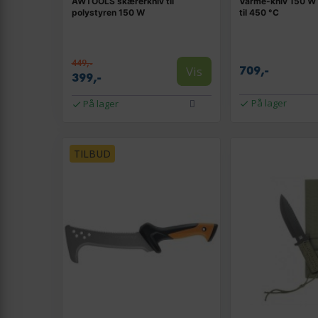
AWTOOLS skærerkniv til
Varme-kniv 150 W
polystyren 150 W
til 450 °C
449,-
Vis
709,-
399,-
På lager
På lager
TILBUD