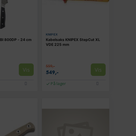
KNIPEX
BI 800DP - 24 cm
Kabelsaks KNIPEX StepCut XL
VDE 225 mm
559,-
Vis
Vis
549,-
På lager