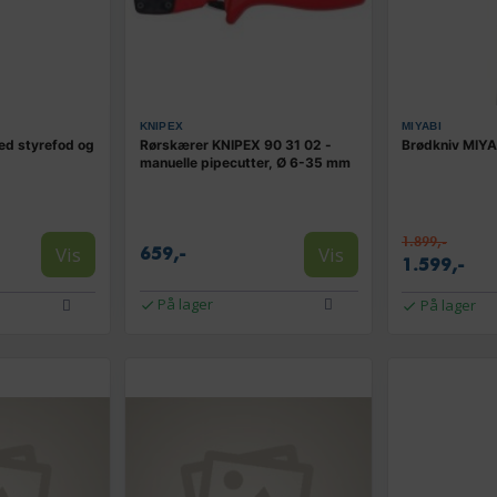
KNIPEX
MIYABI
ed styrefod og
Rørskærer KNIPEX 90 31 02 -
Brødkniv MIYA
manuelle pipecutter, Ø 6-35 mm
1.899,-
Vis
Vis
659,-
1.599,-
På lager
På lager