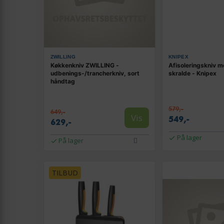
ZWILLING
KNIPEX
Køkkenkniv ZWILLING -
Afisoleringskniv m
udbenings-/trancherkniv, sort
skralde - Knipex
håndtag
579,-
649,-
Vis
549,-
629,-
På lager
På lager
TILBUD