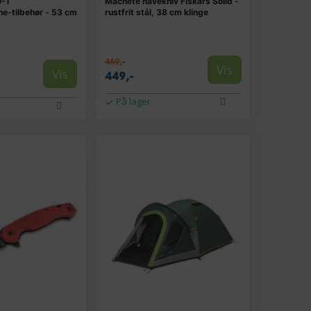
0-1
Machete havekniv Fiskars Solid -
e-tilbehør - 53 cm
rustfrit stål, 38 cm klinge
469,-
Vis
Vis
449,-
På lager