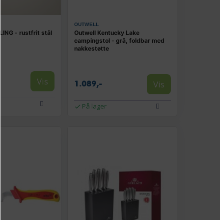
OUTWELL
ING - rustfrit stål
Outwell Kentucky Lake
campingstol - grå, foldbar med
nakkestøtte
Vis
Vis
1.089,-
På lager