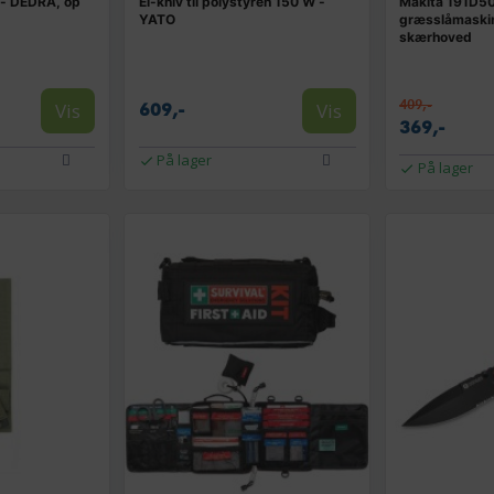
 - DEDRA, op
El-kniv til polystyren 150 W -
Makita 191D5
YATO
græsslåmaskin
skærhoved
409,-
Vis
Vis
609,-
369,-
På lager
På lager