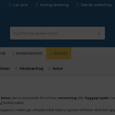
r
Lav pris
Hurtig levering
Dansk webshop
JOB
KUNDESERVICE
OUTLET
kiner
Håndværktøj
Knive
n
knive
, der er essentielle for enhver
renovering
eller
byggeprojekt
. U
g funktionalitet.
il opgaven, hvilket gør arbejdet både lettere og mere effektivt. Med det rigt