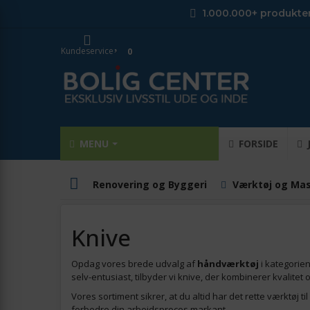
1.000.000+ produkte
Kundeservice
0
MENU
FORSIDE
Renovering og Byggeri
Værktøj og Mas
Knive
Opdag vores brede udvalg af
håndværktøj
i kategorie
selv-entusiast, tilbyder vi knive, der kombinerer kvalitet o
Vores sortiment sikrer, at du altid har det rette værktøj t
forbedre din arbejdsproces markant.