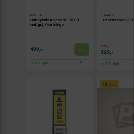
KNIPEX
FISKARS
Hobbykniv Knipex 98 55 SB -
Træskærerkniv Fis
rød/gul, fast klinge
539,-
Vis
409,-
529,-
På lager
På lager
TILBUD