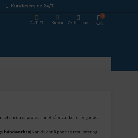
Kundeservice 24/7
0
OUTLET
Konto
Ordrestatus
Kurv
anset om du er professionel håndværker eller gør-det-
ige
håndværktøj
kan du opnå præcise resultater og