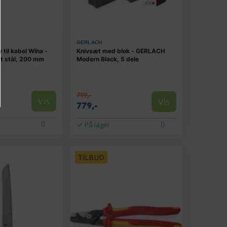
GERLACH
 til kabel Wiha -
Knivsæt med blok - GERLACH
rit stål, 200 mm
Modern Black, 5 dele
799,-
Vis
Vis
779,-
På lager
TILBUD