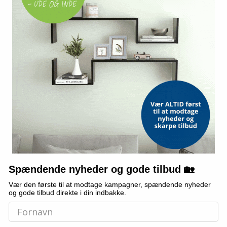
DEDRA
ZWILLING
kars Norden
Termokniv DEDRA 220 W / 18 cm
Brødkniv ZWILL
449,-
599,-
Vis
Vis
439,-
589,-
På lager
På lager
TILBUD
TILBUD
Spændende nyheder og gode tilbud 🏡
Vær den første til at modtage kampagner, spændende nyheder
og gode tilbud direkte i din indbakke.