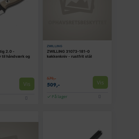
ZWILLING
tig 2.0 -
ZWILLING 31073-181-0
v til håndværk og
køkkenkniv - rustfrit stål
579,-
Vis
Vis
509,-
På lager