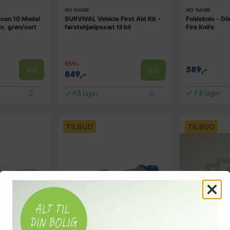
NO NAME
NO NAME
con 10 Model
SURVIVAL Vehicle First Aid Kit -
Foldekniv - Dö
iv, grøn/sort
førstehjælpssæt til bil
Fire Knife
859,-
Vis
Vis
589,-
849,-
På lager
På lager
TILBUD
TILBUD