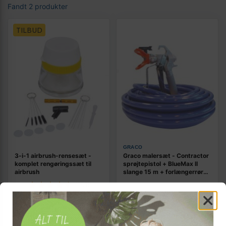
Fandt 2 produkter
TILBUD
GRACO
3-i-1 airbrush-rensesæt -
Graco malersæt - Contractor
komplet rengøringssæt til
sprøjtepistol + BlueMax II
airbrush
slange 15 m + forlængerrør
0,9 m
(153)
362,-
4.899,-
Vis
Vis
349,-
3.699,-