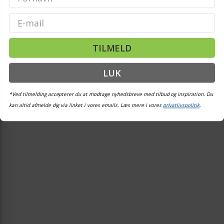
Email
TILMELD
LUK
*Ved tilmelding accepterer du at modtage nyhedsbreve med tilbud og inspiration. Du
kan altid afmelde dig via linket i vores emails. Læs mere i vores
privatlivspolitik
.