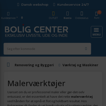
Dansk webshop
Kundeservice 24/7
0
0
Kurv
Kundeservice
OUTLET
Konto
Ordrestatus
MENU
Renovering og Byggeri
Værktøj og Maskiner
Malerværktøjer
Uanset om du er professionel maler eller gør-det-selv
entusiast, er det essentielt at have det rette
malerværktøj
ved hånden for at opnå et flot og holdbart resultat. Hos
Boligcenter.dk finder du et bredt udvalg af kvalitetsværktøj, der