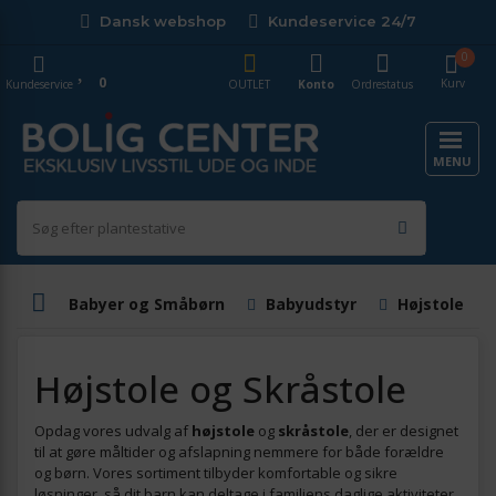
Dansk webshop
Kundeservice 24/7
0
0
Kurv
Kundeservice
OUTLET
Konto
Ordrestatus
MENU
Babyer og Småbørn
Babyudstyr
Højstole og
Højstole og Skråstole
Opdag vores udvalg af
højstole
og
skråstole
, der er designet
til at gøre måltider og afslapning nemmere for både forældre
og børn. Vores sortiment tilbyder komfortable og sikre
løsninger, så dit barn kan deltage i familiens daglige aktiviteter.