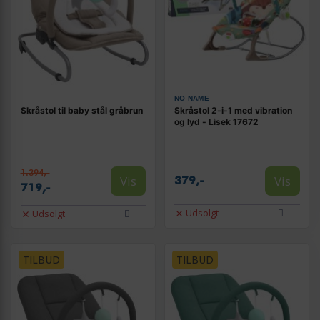
NO NAME
Skråstol til baby stål gråbrun
Skråstol 2-i-1 med vibration
og lyd - Lisek 17672
1.394,-
Vis
Vis
379,-
719,-
Udsolgt
Udsolgt
TILBUD
TILBUD