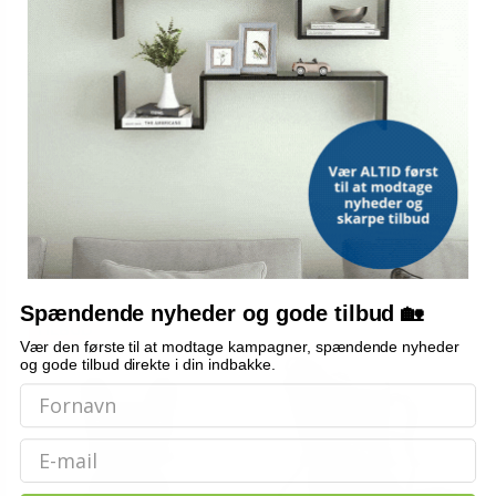
OSPREY
OSPREY
Osprey Poco LT bærestol til
Osprey Poco Premium
barn - blå
bærestol til børn - sort
Vis
Vis
2.399,-
3.099,-
På lager
På lager
Spændende nyheder og gode tilbud 🏡
TILBUD
Vær den første til at modtage kampagner, spændende nyheder
og gode tilbud direkte i din indbakke.
Email