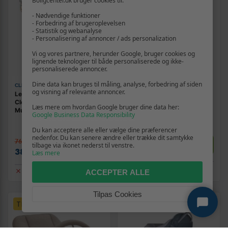
Boligcenter.dk bruger cookies til:
- Nødvendige funktioner
- Forbedring af brugeroplevelsen
- Statistik og webanalyse
- Personalisering af annoncer / ads personalization
Vi og vores partnere, herunder Google, bruger cookies og
lignende teknologier til både personaliserede og ikke-
personaliserede annoncer.
Dine data kan bruges til måling, analyse, forbedring af siden
CLEMENTONI
NENO
og visning af relevante annoncer.
Legetøjsstol med musik -
Skråstol til baby neno Nesso
Clementoni Symphonic My
- lysegrøn
Læs mere om hvordan Google bruger dine data her:
Music Chair, multifarvet
Google Business Data Responsibility
(Fransk)
(1)
(18)
Du kan acceptere alle eller vælge dine præferencer
nedenfor. Du kan senere ændre eller trække dit samtykke
1.144,-
760,-
Vis
tilbage via ikonet nederst til venstre.
Vis
739,-
389,-
Læs mere
Udsolgt
Udsolgt
ACCEPTER ALLE
Tilpas Cookies
TILBUD