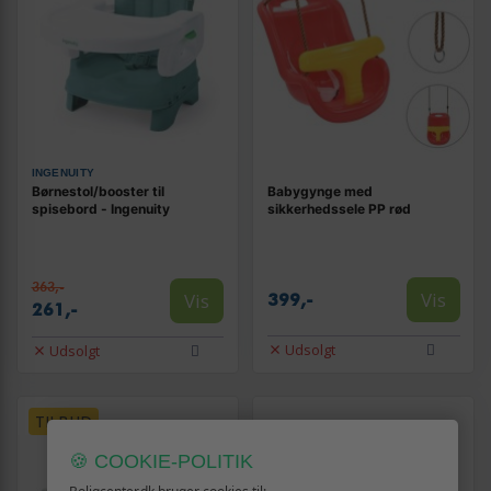
INGENUITY
Børnestol/booster til
Babygynge med
spisebord - Ingenuity
sikkerhedssele PP rød
363,-
Vis
Vis
399,-
261,-
Udsolgt
Udsolgt
TILBUD
🍪 COOKIE-POLITIK