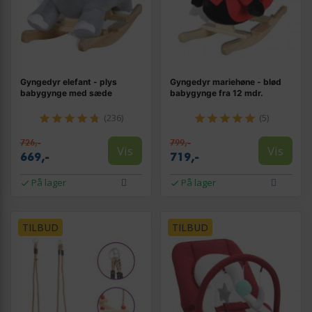
Gyngedyr elefant - plys
Gyngedyr mariehøne - blød
babygynge med sæde
babygynge fra 12 mdr.
(236)
(5)
726,-
799,-
Vis
Vis
669,-
719,-
På lager
På lager
TILBUD
TILBUD