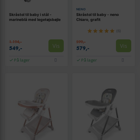
NENO
Skråstol til baby i stål -
Skråstol til baby - neno
marineblå med legetøjsbøjle
Chiaro, grafit
(6)
1.194,-
599,-
Vis
Vis
549,-
579,-
På lager
På lager