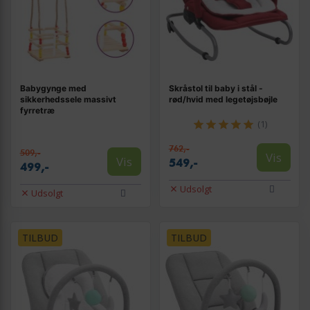
Babygynge med
Skråstol til baby i stål -
sikkerhedssele massivt
rød/hvid med legetøjsbøjle
fyrretræ
(1)
762,-
509,-
Vis
Vis
549,-
499,-
Udsolgt
Udsolgt
TILBUD
TILBUD