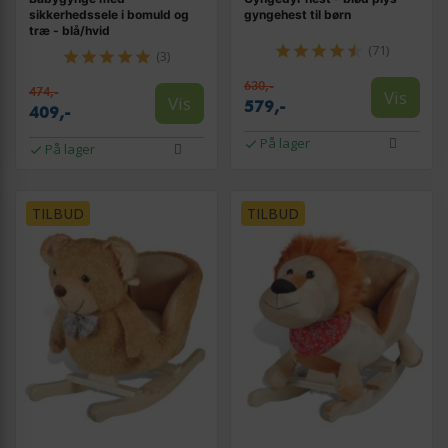
sikkerhedssele i bomuld og
gyngehest til børn
træ - blå/hvid
(71)
(3)
630,-
474,-
Vis
Vis
579,-
409,-
På lager
På lager
TILBUD
TILBUD