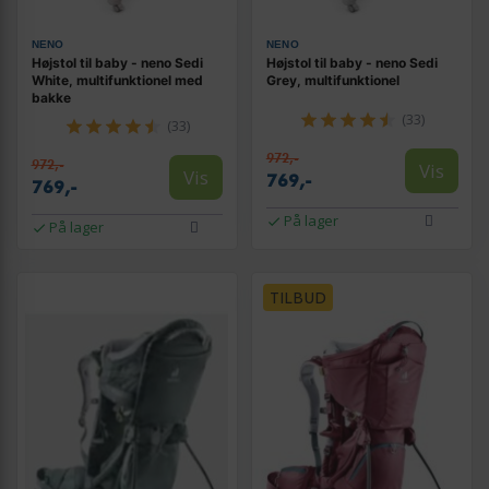
NENO
NENO
Højstol til baby - neno Sedi
Højstol til baby - neno Sedi
White, multifunktionel med
Grey, multifunktionel
bakke
(33)
(33)
972,-
972,-
Vis
Vis
769,-
769,-
På lager
På lager
TILBUD