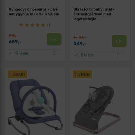
Gyngedyr dinosaurus - plys
Skråstol til baby i stål -
babygynge 60 × 32 × 54 cm
antracitgrå/hvid med
legetøjsbøjle
(1)
840,-
1.194,-
Vis
Vis
689,-
549,-
På lager
På lager
TILBUD
TILBUD