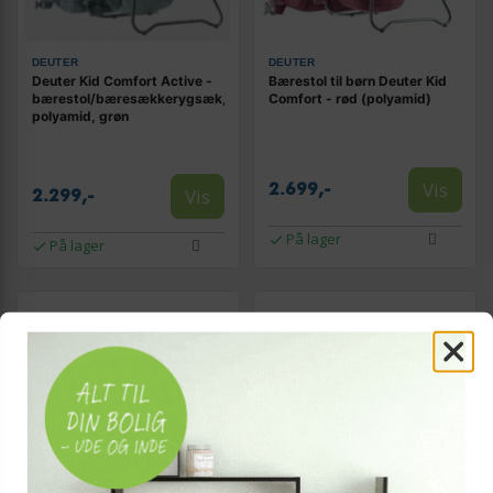
DEUTER
DEUTER
Deuter Kid Comfort Active -
Bærestol til børn Deuter Kid
bærestol/bæresækkerygsæk,
Comfort - rød (polyamid)
polyamid, grøn
Vis
2.699,-
Vis
2.299,-
På lager
På lager