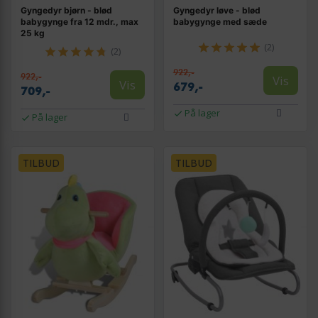
Gyngedyr bjørn - blød
Gyngedyr løve - blød
babygynge fra 12 mdr., max
babygynge med sæde
25 kg
(2)
(2)
922,-
922,-
Vis
Vis
679,-
709,-
På lager
På lager
TILBUD
TILBUD