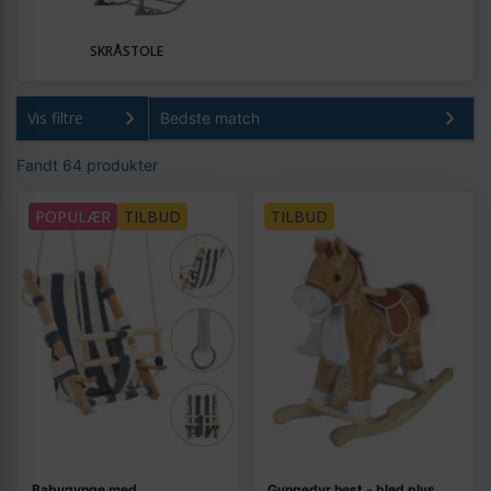
SKRÅSTOLE
Vis filtre
Fandt 64 produkter
POPULÆR
TILBUD
TILBUD
Babygynge med
Gyngedyr hest - blød plys