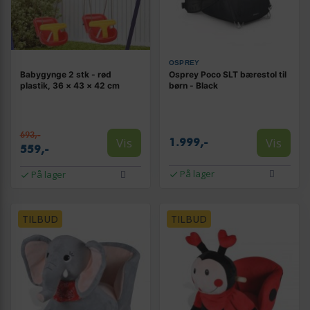
OSPREY
Babygynge 2 stk - rød
Osprey Poco SLT bærestol til
plastik, 36 × 43 × 42 cm
børn - Black
693,-
Vis
Vis
1.999,-
559,-
På lager
På lager
TILBUD
TILBUD