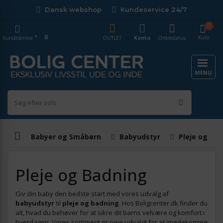
Dansk webshop
Kundeservice 24/7
0
0
Kurv
Kundeservice
OUTLET
Konto
Ordrestatus
MENU
Babyer og Småbørn
Babyudstyr
Pleje og Ba
Pleje og Badning
Giv din baby den bedste start med vores udvalg af
babyudstyr
til
pleje og badning
. Hos Boligcenter.dk finder du
alt, hvad du behøver for at sikre dit barns velvære og komfort i
hverdagen. Vores sortiment er nøje udvalgt for at imødekomme