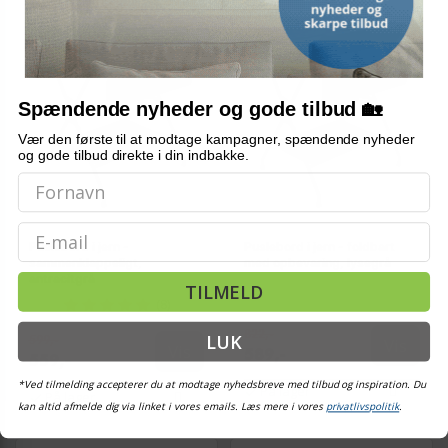
Spændende nyheder og gode tilbud 🏡
Vær den første til at modtage kampagner, spændende nyheder
og gode tilbud direkte i din indbakke.
Email
Puslebord i jern -
Puslebord i jern - foldbart
sammenklappeligt,
med opbevaring, lysegrå
antracitgrå
TILMELD
(8)
822,-
LUK
599,-
Vis
Vis
589,-
559,-
*Ved tilmelding accepterer du at modtage nyhedsbreve med tilbud og inspiration. Du
På lager
På lager
kan altid afmelde dig via linket i vores emails. Læs mere i vores
privatlivspolitik
.