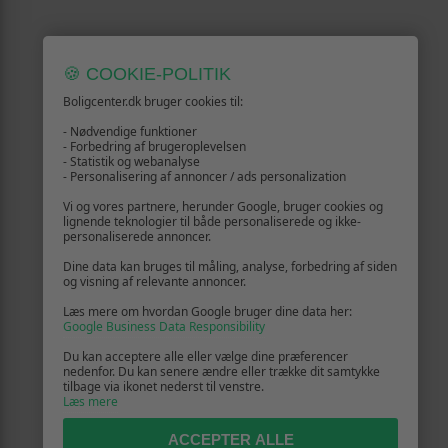
🍪 COOKIE-POLITIK
Boligcenter.dk bruger cookies til:
- Nødvendige funktioner
- Forbedring af brugeroplevelsen
- Statistik og webanalyse
- Personalisering af annoncer / ads personalization
Vi og vores partnere, herunder Google, bruger cookies og
lignende teknologier til både personaliserede og ikke-
personaliserede annoncer.
Dine data kan bruges til måling, analyse, forbedring af siden
og visning af relevante annoncer.
Læs mere om hvordan Google bruger dine data her:
Google Business Data Responsibility
Du kan acceptere alle eller vælge dine præferencer
nedenfor. Du kan senere ændre eller trække dit samtykke
tilbage via ikonet nederst til venstre.
Læs mere
ACCEPTER ALLE