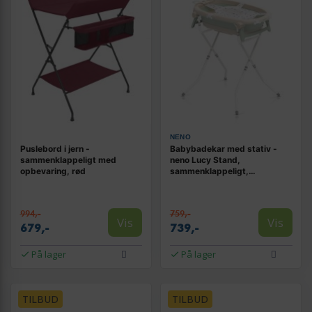
NENO
Puslebord i jern -
Babybadekar med stativ -
sammenklappeligt med
neno Lucy Stand,
opbevaring, rød
sammenklappeligt,
hvid/mint/beige
994,-
759,-
Vis
Vis
679,-
739,-
På lager
På lager
TILBUD
TILBUD