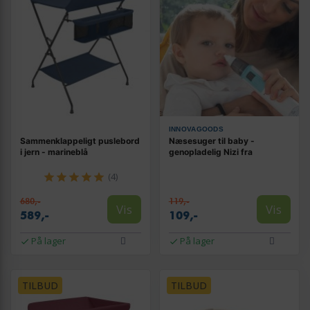
INNOVAGOODS
Sammenklappeligt puslebord
Næsesuger til baby -
i jern - marineblå
genopladelig Nizi fra
(4)
680,-
119,-
Vis
Vis
589,-
109,-
På lager
På lager
TILBUD
TILBUD