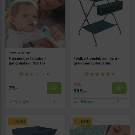
INNOVAGOODS
Næsesuger til baby -
Foldbart puslebord i jern -
genopladelig Nizi fra
grøn med opbevaring
(6)
(1)
762,-
Vis
Vis
79,-
559,-
På lager
På lager
TILBUD
TILBUD