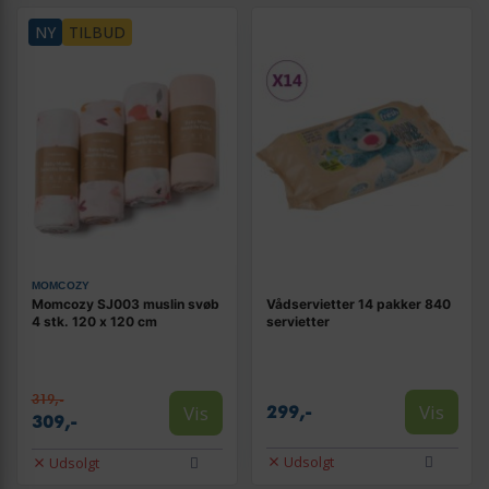
NY
TILBUD
MOMCOZY
Momcozy SJ003 muslin svøb
Vådservietter 14 pakker 840
4 stk. 120 x 120 cm
servietter
319,-
Vis
Vis
299,-
309,-
Udsolgt
Udsolgt