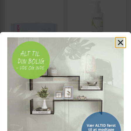
TOPICREM
A-DERMA
Topicrem Baby vådservietter
A-Derma Dermalibour+
60 stk.
rensende gel 200 ml - til
baby og sensitive hud
(29)
39,-
199,-
Vis
Vis
29,-
109,-
På lager
På lager
TILBUD
TILBUD