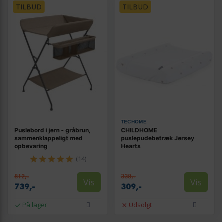
TILBUD
TILBUD
TECHOME
Puslebord i jern - gråbrun,
CHILDHOME
sammenklappeligt med
puslepudebetræk Jersey
opbevaring
Hearts
(14)
812,-
338,-
Vis
Vis
739,-
309,-
På lager
Udsolgt