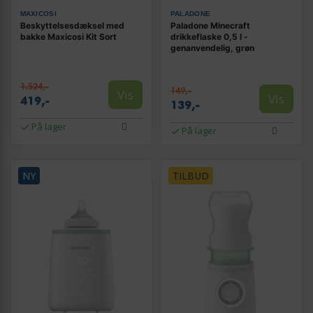
MAXICOSI
PALADONE
Beskyttelsesdæksel med
Paladone Minecraft
bakke Maxicosi Kit Sort
drikkeflaske 0,5 l -
genanvendelig, grøn
1.524,-
149,-
Vis
Vis
419,-
139,-
På lager
På lager
NY
TILBUD