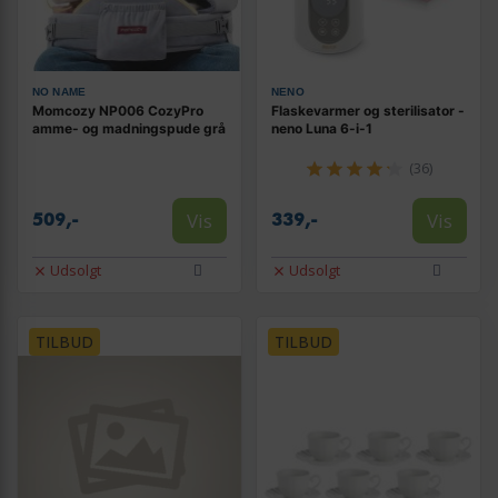
NO NAME
NENO
Momcozy NP006 CozyPro
Flaskevarmer og sterilisator -
amme- og madningspude grå
neno Luna 6-i-1
(36)
Vis
Vis
509,-
339,-
Udsolgt
Udsolgt
TILBUD
TILBUD