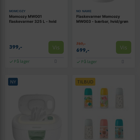
MOMCOZY
NO NAME
Momcozy MW001
Flaskevarmer Momcozy
flaskevarmer 325 L - hvid
MW003 - bærbar, hvid/grøn
769,-
Vis
Vis
399,-
699,-
På lager
På lager
NY
TILBUD