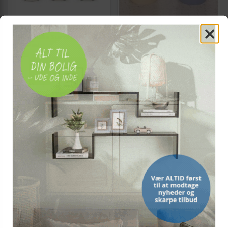
SUAVINEX
SUNDO
Sutteflaske Suavinex Prints S
Drikkekop med udskæring -
- 150 ml
SUNDO, 0,237 l (blå/creme)
(2)
109,-
129,-
Vis
Vis
39,-
119,-
På lager
På lager
TILBUD