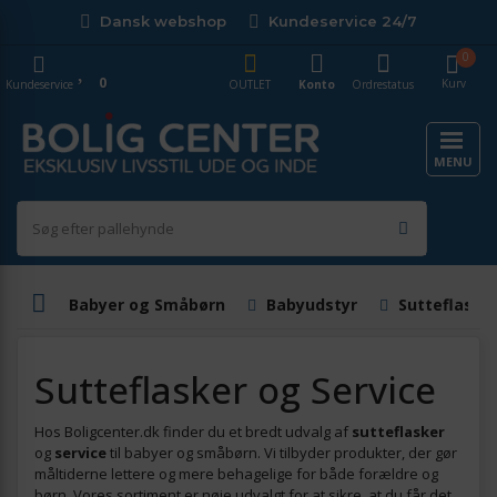
Dansk webshop
Kundeservice 24/7
0
0
Kurv
Kundeservice
OUTLET
Konto
Ordrestatus
MENU
Babyer og Småbørn
Babyudstyr
Sutteflasker
Sutteflasker og Service
Hos Boligcenter.dk finder du et bredt udvalg af
sutteflasker
og
service
til babyer og småbørn. Vi tilbyder produkter, der gør
måltiderne lettere og mere behagelige for både forældre og
børn. Vores sortiment er nøje udvalgt for at sikre, at du får det