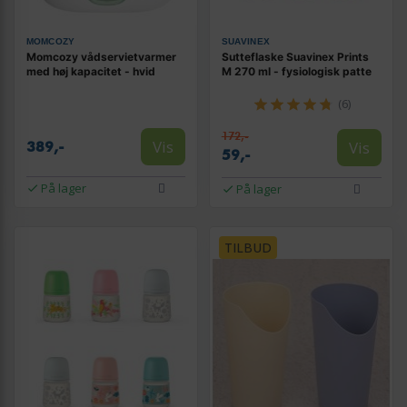
MOMCOZY
SUAVINEX
Momcozy vådservietvarmer
Sutteflaske Suavinex Prints
med høj kapacitet - hvid
M 270 ml - fysiologisk patte
(6)
172,-
Vis
Vis
389,-
59,-
På lager
På lager
TILBUD