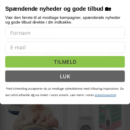
Spændende nyheder og gode tilbud 🏡
Vær den første til at modtage kampagner, spændende nyheder
PALADONE
NENO
og gode tilbud direkte i din indbakke.
Paladone PlayStation
Flaskesterilisator og -varmer
drikkeflaske 500 ml - blå,
neno Lindo 6-i-1 - hvid
firkantet med håndledsrem
(42)
Email
624,-
149,-
Vis
Vis
549,-
139,-
TILMELD
Udsolgt
På lager
LUK
TILBUD
*Ved tilmelding accepterer du at modtage nyhedsbreve med tilbud og inspiration. Du
kan altid afmelde dig via linket i vores emails. Læs mere i vores
privatlivspolitik
.