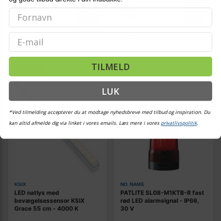
219,-
349,-
Vis
Vis
209,-
299,-
På lager
Email
På lager
TILMELD
TILBUD
LUK
*Ved tilmelding accepterer du at modtage nyhedsbreve med tilbud og inspiration. Du
kan altid afmelde dig via linket i vores emails. Læs mere i vores
privatlivspolitik
.
KSIX
NO NAME
LED natlys med
PATLITE SL08-M1KTB-R fast
bevægelsessensor KSIX
rød LED alarmsignal - IP66,
Grace 55 cm - 4000 K
30 V