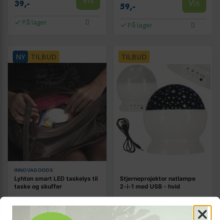
Vis
39,-
59,-
På lager
På lager
NY
TILBUD
TILBUD
INNOVAGOODS
Lyhton smart LED taskelys til
Stjerneprojektor natlampe
taske og skuffer
2‑i‑1 med USB - hvid