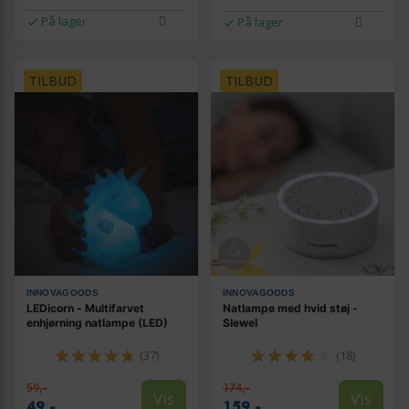
På lager
På lager
TILBUD
TILBUD
INNOVAGOODS
INNOVAGOODS
LEDicorn - Multifarvet
Natlampe med hvid støj -
enhjørning natlampe (LED)
Slewel
(37)
(18)
59,-
174,-
Vis
Vis
49,-
159,-