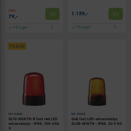
169,-
Vis
Vis
1.159,-
79,-
På lager
På lager
TILBUD
NO NAME
NO NAME
SL10-M2KTN-R fast rød LED
Gult fast LED-advarselslys
advarselslys - IP66, 100-240
SL08-M1KTN - IP66, 30 V DC
V