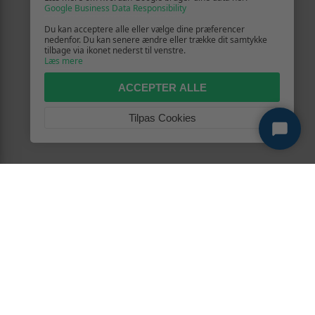
Google Business Data Responsibility
Du kan acceptere alle eller vælge dine præferencer
nedenfor. Du kan senere ændre eller trække dit samtykke
tilbage via ikonet nederst til venstre.
Læs mere
ACCEPTER ALLE
Tilpas Cookies