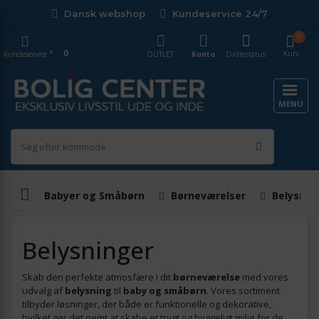
Dansk webshop
Kundeservice 24/7
0
0
Kurv
Kundeservice
OUTLET
Konto
Ordrestatus
MENU
Babyer og Småbørn
Børneværelser
Belysnin
Belysninger
Skab den perfekte atmosfære i dit
børneværelse
med vores
udvalg af
belysning
til
baby og småbørn
. Vores sortiment
tilbyder løsninger, der både er funktionelle og dekorative,
hvilket gør det nemt at skabe et trygt og hyggeligt miljø for de