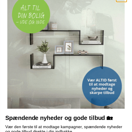
59,-
179,-
Vis
Vis
49,-
159,-
På lager
På lager
TILBUD
NENO
Natlampe stjernehimmel
Natlampe til børn - neno
projektor USB LED med 12
Cosmo silikone LED
Spændende nyheder og gode tilbud 🏡
diske
(1)
Vær den første til at modtage kampagner, spændende nyheder
og gode tilbud direkte i din indbakke.