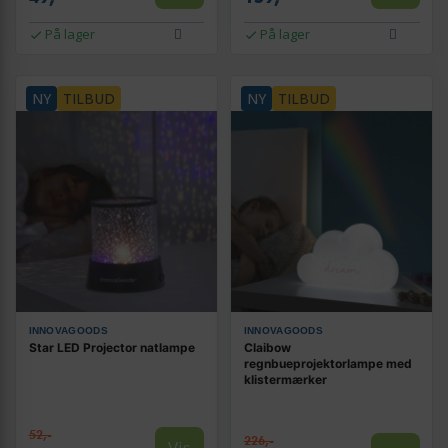
På lager
På lager
NY
TILBUD
NY
TILBUD
INNOVAGOODS
INNOVAGOODS
Star LED Projector natlampe
Claibow
regnbueprojektorlampe med
klistermærker
52,-
226,-
Vis