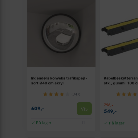
Indendørs konveks trafikspejl -
Kabelbeskytterramp
sort Ø40 cm akryl
stk., gummi, 100 
(347)
756,-
Vis
609,-
549,-
På lager
På lager