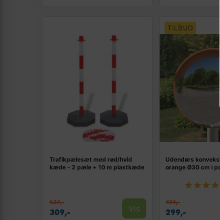
TILBUD
Trafikpælesæt med rød/hvid
Udendørs konvekst 
kæde - 2 pæle + 10 m plastkæde
orange Ø30 cm i p
537,-
424,-
Vis
309,-
299,-