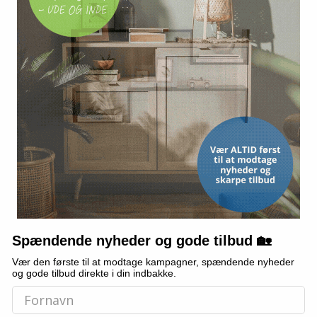
TILBUD
TILBUD
 gummi 50 ×
Konvekst trafikspejl
Advarselskæde 
 á 2
rektangulært 40×60 cm med
rød/hvid
reflekser
Spændende nyheder og gode tilbud 🏡
(284)
(247)
Vær den første til at modtage kampagner, spændende nyheder
912,-
Vis
og gode tilbud direkte i din indbakke.
339,-
Vis
749,-
På lager
På lager