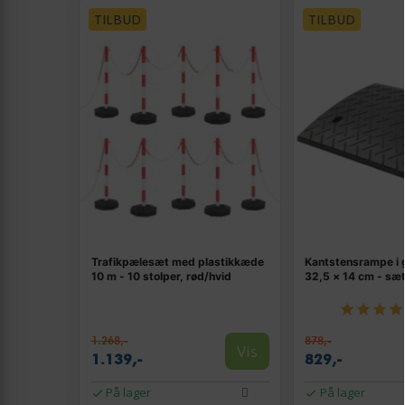
TILBUD
TILBUD
Trafikpælesæt med plastikkæde
Kantstensrampe i
10 m - 10 stolper, rød/hvid
32,5 × 14 cm - sæt
1.268,-
878,-
Vis
1.139,-
829,-
På lager
På lager