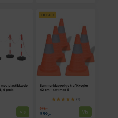
TILBUD
 med plastikkæde
Sammenklappelige trafikkegler
d, 4 pæle
42 cm - sæt med 5
(1)
578,-
Vis
Vis
259,-