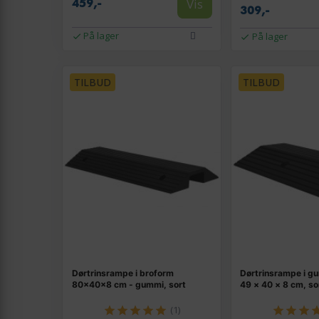
Vis
459,-
309,-
På lager
På lager
TILBUD
TILBUD
Dørtrinsrampe i broform
Dørtrinsrampe i g
80×40×8 cm - gummi, sort
49 × 40 × 8 cm, so
(1)