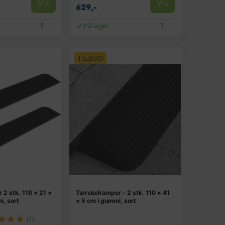
Vis
Vis
629,-
På lager
TILBUD
2 stk. 110 × 21 ×
Tærskelramper - 2 stk. 110 × 41
i, sort
× 5 cm i gummi, sort
(1)