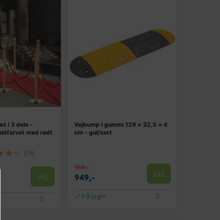
t i 3 dele -
Vejbump i gummi 129 × 32,5 × 4
guldfarvet med rødt
cm - gul/sort
(76)
959,-
Vis
Vis
949,-
På lager