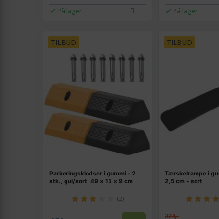
På lager
På lager
TILBUD
TILBUD
Parkeringsklodser i gummi - 2
Tærskelrampe i gu
stk., gul/sort, 49 × 15 × 9 cm
2,5 cm - sort
(2)
324,-