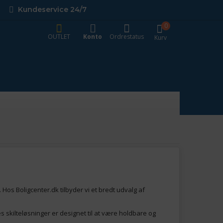
Kundeservice 24/7
0
OUTLET
Konto
Ordrestatus
Kurv
s Boligcenter.dk tilbyder vi et bredt udvalg af
s skilteløsninger er designet til at være holdbare og