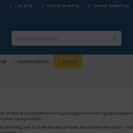
r
Lav pris
Hurtig levering
Dansk webshop
JOB
KUNDESERVICE
OUTLET
r ønsker at kommunikere klart og tydeligt med kunder og medarbejdere. Ho
ed bliver set og forstået.
ler branding, kan du finde det rette produkt, der matcher dine behov. Vore
rvsmiljøer.