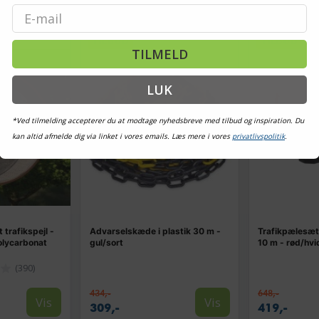
Email
TILBUD
TILBUD
TILMELD
LUK
*Ved tilmelding accepterer du at modtage nyhedsbreve med tilbud og inspiration. Du
kan altid afmelde dig via linket i vores emails. Læs mere i vores
privatlivspolitik
.
trafikspejl -
Advarselskæde i plastik 30 m -
Trafikpælesæt
olycarbonat
gul/sort
10 m - rød/hvi
(390)
434,-
648,-
Vis
Vis
309,-
419,-