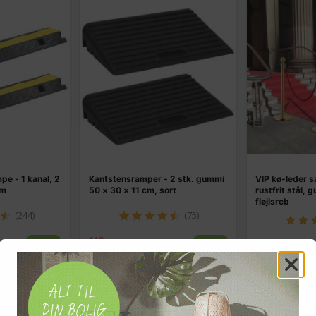
e - 1 kanal, 2
Kantstensramper - 2 stk. gummi
VIP kø-leder sæ
cm
50 × 30 × 11 cm, sort
rustfrit stål, 
fløjlsreb
(244)
(75)
662,-
779,-
Vis
Vis
549,-
759,-
På lager
På lager