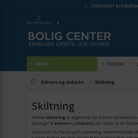
1.000.000+ produkte
Kundeservice
0
MENU
FORSIDE
Erhverv og Industri
Skiltning
Skiltning
Effektiv
skiltning
er afgørende for enhver virksomhed, de
løsninger til
erhverv
og
industri
, der sikrer, at din besk
Uanset om du har brug for vejvisning, sikkerhedsskilte el
synlige, hvilket gør dem ideelle til brug i forskellige erhve