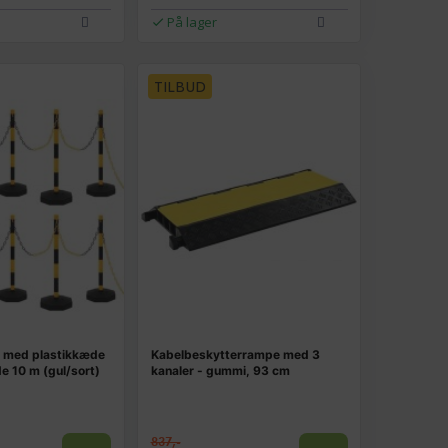
På lager
TILBUD
 med plastikkæde
Kabelbeskytterrampe med 3
e 10 m (gul/sort)
kanaler - gummi, 93 cm
837,-