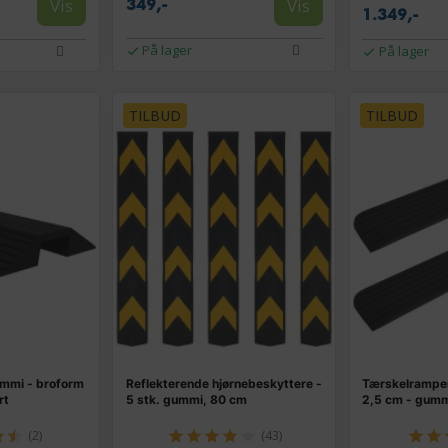
Vis
Vis
349,-
1.349,-
På lager
På lager
TILBUD
TILBUD
ummi - broform
Reflekterende hjørnebeskyttere -
Tærskelramper 
rt
5 stk. gummi, 80 cm
2,5 cm - gumm
(2)
(43)