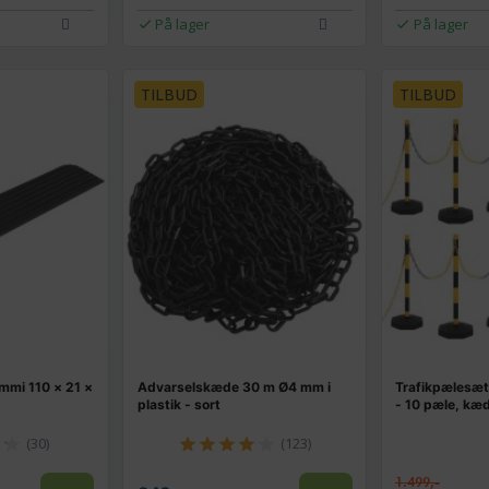
På lager
På lager
TILBUD
TILBUD
mmi 110 × 21 ×
Advarselskæde 30 m Ø4 mm i
Trafikpælesæt
plastik - sort
- 10 pæle, kæd
(30)
(123)
1.499,-