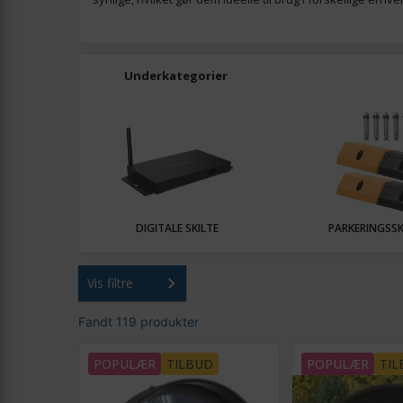
Underkategorier
DIGITALE SKILTE
PARKERINGSSKI
Vis filtre
Fandt 119 produkter
POPULÆR
TILBUD
POPULÆR
TIL