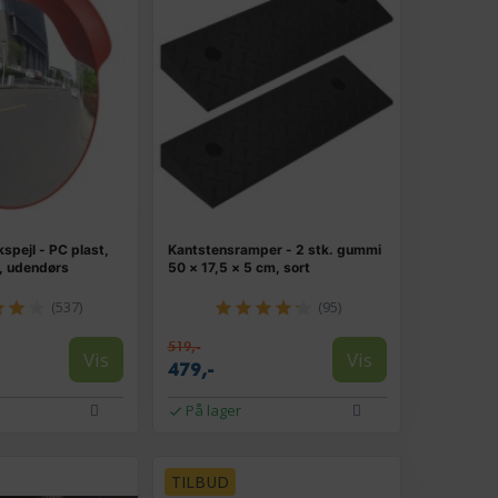
kspejl - PC plast,
Kantstensramper - 2 stk. gummi
, udendørs
50 × 17,5 × 5 cm, sort
(537)
(95)
519,-
Vis
Vis
479,-
På lager
TILBUD