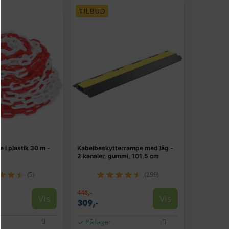
TILBUD
i plastik 30 m -
Kabelbeskytterrampe med låg -
2 kanaler, gummi, 101,5 cm
(5)
(299)
448,-
Vis
Vis
309,-
På lager