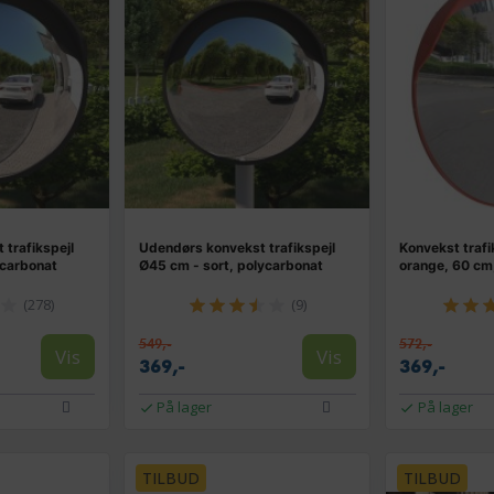
trafikspejl
Udendørs konvekst trafikspejl
Konvekst trafi
ycarbonat
Ø45 cm - sort, polycarbonat
orange, 60 cm
(278)
(9)
549,-
572,-
Vis
Vis
369,-
369,-
På lager
På lager
TILBUD
TILBUD