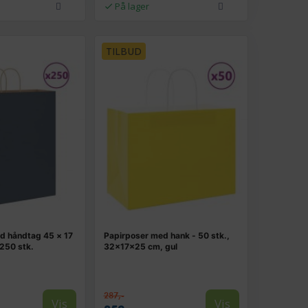
På lager
TILBUD
d håndtag 45 × 17
Papirposer med hank - 50 stk.,
 250 stk.
32×17×25 cm, gul
287,-
Vis
Vis