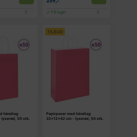
259,-
På lager
TILBUD
ed håndtag
Papirposer med håndtag
lyserød, 50 stk.
32×12×42 cm - lyserød, 50 stk.