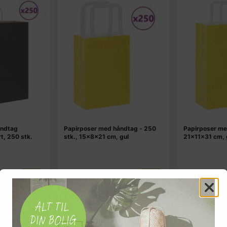
åndtag
Papirposer med håndtag - 250
Papirposer me
t, 250 stk.
stk., 15×8×21 cm, gul
21×11×31 cm, g
525,-
597,-
Vis
Vis
399,-
449,-
På lager
På lager