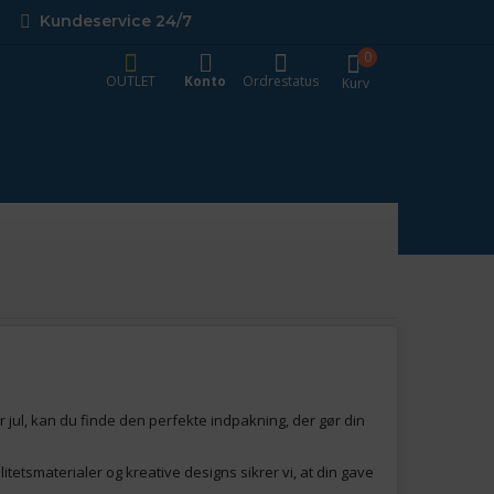
Kundeservice 24/7
0
OUTLET
Konto
Ordrestatus
Kurv
r jul, kan du finde den perfekte indpakning, der gør din
itetsmaterialer og kreative designs sikrer vi, at din gave