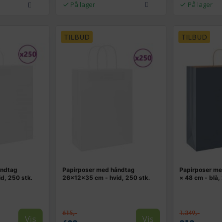
På lager
På lager
TILBUD
TILBUD
åndtag
Papirposer med håndtag
Papirposer me
d, 250 stk.
26×12×35 cm - hvid, 250 stk.
× 48 cm - blå,
615,-
1.349,-
Vis
Vis