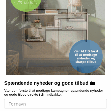
PINCELLO
PINCELLO
ndtag - 250
Papirpose 8 × 31 × 15 cm - blå
Papirpose - B
 hvid
(sæt á 3)
Spændende nyheder og gode tilbud 🏡
Vær den første til at modtage kampagner, spændende nyheder
9,-
Vis
Vis
4,-
og gode tilbud direkte i din indbakke.
5,-
På lager
På lager