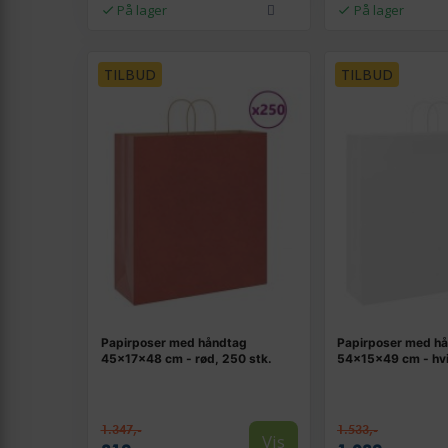
På lager
På lager
TILBUD
TILBUD
Papirposer med håndtag
Papirposer med h
45×17×48 cm - rød, 250 stk.
54×15×49 cm - hvi
1.347,-
1.533,-
Vis