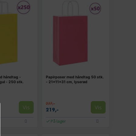
d håndtag -
Papirposer med håndtag 50 stk.
ul - 250 stk.
- 21×11×31 cm, lyserød
237,-
Vis
Vis
219,-
På lager