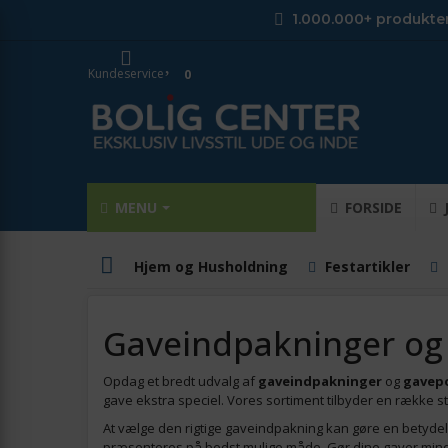
1.000.000+ produkte
Kundeservice
0
MENU
FORSIDE
Hjem og Husholdning
Festartikler
Gaveindpakninger og
Opdag et bredt udvalg af
gaveindpakninger
og
gavep
gave ekstra speciel. Vores sortiment tilbyder en række st
At vælge den rigtige gaveindpakning kan gøre en betydelig 
præsenteres på bedst mulige måde. Gør dine gaver min