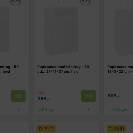
ndtag - 50
Papirposer med håndtag - 50
Papirposer m
, hvid
stk., 21×11×31 cm, hvid
18×8×22 cm - 
299,-
Vis
Vis
509,-
289,-
På lager
På lager
TILBUD
TILBUD