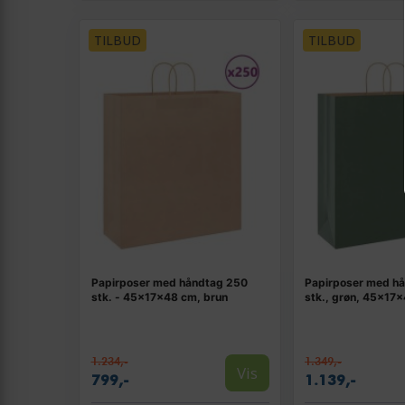
TILBUD
TILBUD
Papirposer med håndtag 250
Papirposer med hå
stk. - 45×17×48 cm, brun
stk., grøn, 45×17
1.234,-
1.349,-
Vis
799,-
1.139,-