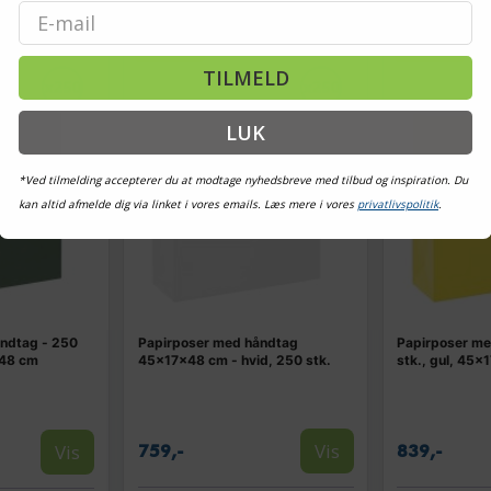
Email
TILBUD
TILBUD
TILMELD
LUK
*Ved tilmelding accepterer du at modtage nyhedsbreve med tilbud og inspiration. Du
kan altid afmelde dig via linket i vores emails. Læs mere i vores
privatlivspolitik
.
ndtag - 250
Papirposer med håndtag
Papirposer me
×48 cm
45×17×48 cm - hvid, 250 stk.
stk., gul, 45
Vis
Vis
759,-
839,-