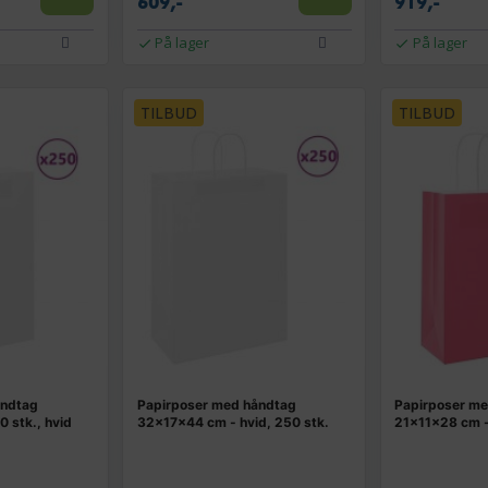
609,-
919,-
På lager
På lager
TILBUD
TILBUD
åndtag
Papirposer med håndtag
Papirposer m
 stk., hvid
32×17×44 cm - hvid, 250 stk.
21×11×28 cm - 