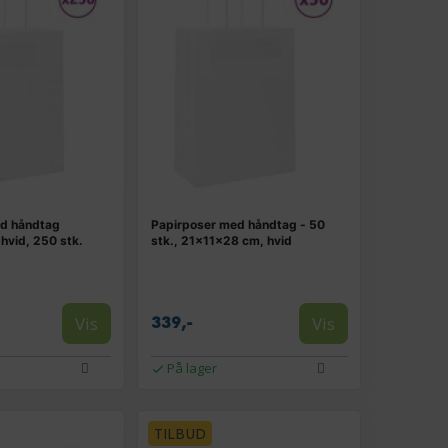
ed håndtag
Papirposer med håndtag - 50
hvid, 250 stk.
stk., 21×11×28 cm, hvid
Vis
Vis
339,-
På lager
TILBUD