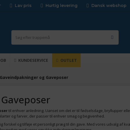
r
Lav pris
Hurtig levering
Dansk webshop
JOB
KUNDESERVICE
OUTLET
Gaveindpakninger og Gaveposer
 Gaveposer
oser
til enhver anledning. Uanset om det er til fødselsdage, bryllupper elle
ilarter og farver, der passer til enhver smag og begivenhed.
forskel og tilføje et personligt præg til din gave. Med vores udvalg af kval
deværdige med vores smukke indpakningsløsninger.