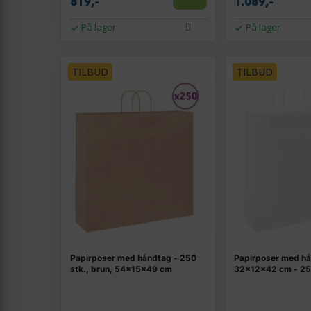
819,-
1.089,-
På lager
På lager
TILBUD
TILBUD
Papirposer med håndtag - 250
Papirposer med h
stk., brun, 54×15×49 cm
32×12×42 cm - 250