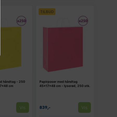
TILBUD
d håndtag - 250
Papirposer med håndtag
×17×48 cm
45×17×48 cm - lyserød, 250 stk.
Vis
Vis
839,-