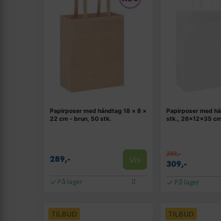
Papirposer med håndtag 18 × 8 ×
Papirposer med hå
22 cm - brun, 50 stk.
stk., 26×12×35 cm
349,-
Vis
289,-
309,-
På lager
På lager
TILBUD
TILBUD