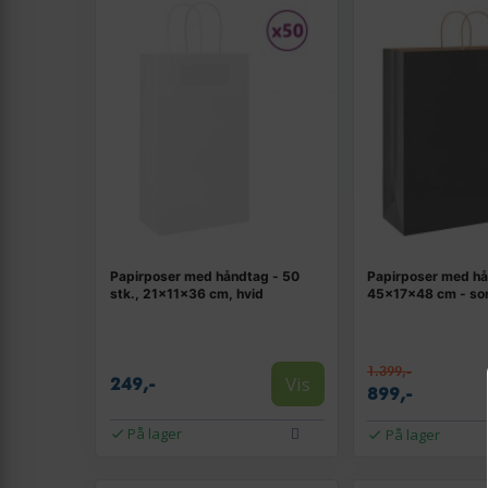
Papirposer med håndtag - 50
Papirposer med h
stk., 21×11×36 cm, hvid
45×17×48 cm - sor
1.399,-
Vis
249,-
899,-
På lager
På lager