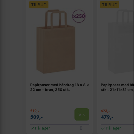
TILBUD
TILBUD
Papirposer med håndtag 18 × 8 ×
Papirposer med hå
22 cm - brun, 250 stk.
stk., 21×11×31 cm,
519,-
623,-
Vis
509,-
479,-
På lager
På lager