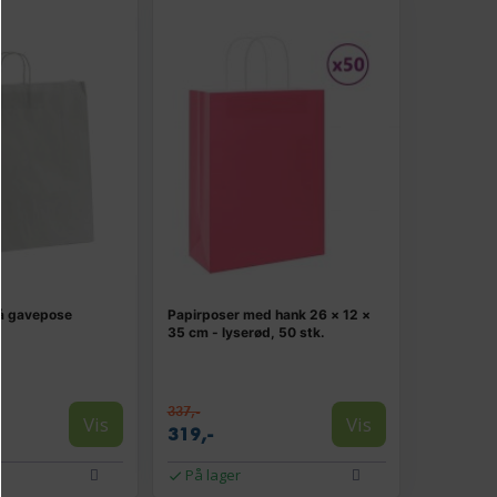
lå gavepose
Papirposer med hank 26 × 12 ×
35 cm - lyserød, 50 stk.
337,-
Vis
Vis
319,-
På lager