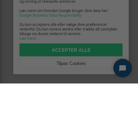
og visning af relevante annoncer.
Læs mere om hvordan Google bruger dine data her:
Google Business Data Responsibility
Du kan acceptere alle eller vælge dine præferencer
nedenfor. Du kan senere ændre eller trække dit samtykke
tilbage via ikonet nederst til venstre.
Læs mere
ACCEPTER ALLE
Tilpas Cookies