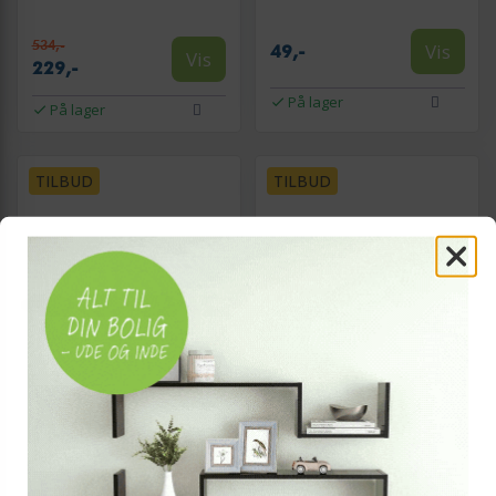
534,-
Vis
49,-
Vis
229,-
På lager
På lager
TILBUD
TILBUD
GARDINIA HOME DECOR
INDE
Bakke - sæt med 4,
Inde Supreme
sekskantede, træ/MDF,
serveringsbakke - hvid 30,7
natur/multifarvet
× 21 × 2,7 cm