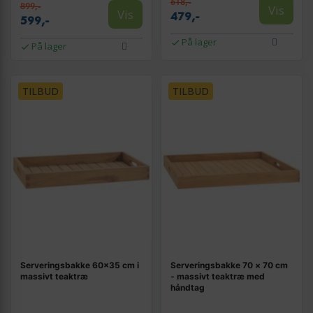
618,-
899,-
Vis
Vis
479,-
599,-
På lager
På lager
TILBUD
TILBUD
Serveringsbakke 60×35 cm i
Serveringsbakke 70 × 70 cm
massivt teaktræ
- massivt teaktræ med
håndtag