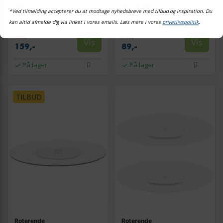
stk.
cm (18 stk.)
*Ved tilmelding accepterer du at modtage nyhedsbreve med tilbud og inspiration. Du
kan altid afmelde dig via linket i vores emails. Læs mere i vores
privatlivspolitik
.
420,-
149,-
Vis
Vis
159,-
89,-
På lager
På lager
TILBUD
Roterende
Roterende