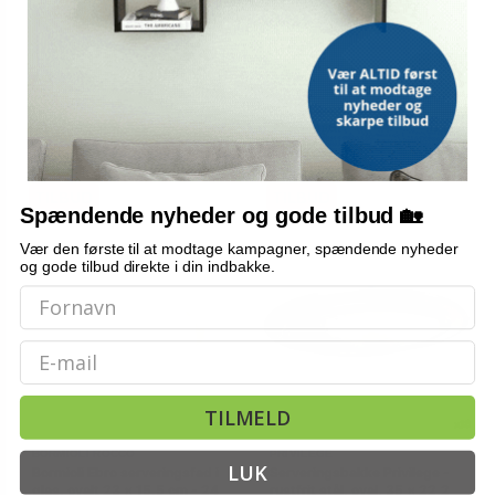
Vis
Vis
69,-
15,-
På lager
På lager
TILBUD
TILBUD
Spændende nyheder og gode tilbud 🏡
Vær den første til at modtage kampagner, spændende nyheder
og gode tilbud direkte i din indbakke.
Email
TILMELD
BORMIOLI ROCCO
PRIVILEGE
LUK
Bormioli Ebro serveringsfad i
Serveringsbakke Privilege -
glas, ovalt 23 × 15,5 cm - 24
rustfrit stål, oval, 35 × 22,2