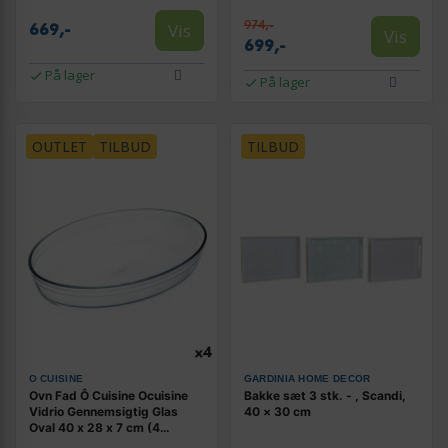
974,-
Vis
669,-
Vis
699,-
På lager
På lager
OUTLET
TILBUD
TILBUD
O CUISINE
GARDINIA HOME DECOR
Ovn Fad Ô Cuisine Ocuisine
Bakke sæt 3 stk. - , Scandi,
Vidrio Gennemsigtig Glas
40 × 30 cm
Oval 40 x 28 x 7 cm (4
enheder)