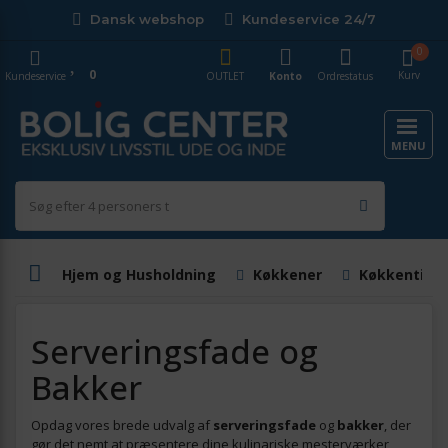
Dansk webshop
Kundeservice 24/7
0
0
Kurv
Kundeservice
OUTLET
Konto
Ordrestatus
MENU
Hjem og Husholdning
Køkkener
Køkkentilbe
Serveringsfade og
Bakker
Opdag vores brede udvalg af
serveringsfade
og
bakker
, der
gør det nemt at præsentere dine kulinariske mesterværker