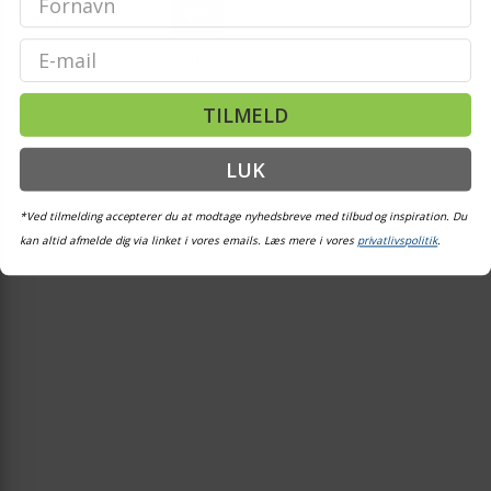
Vis
39,-
Email
På lager
TILMELD
LUK
*Ved tilmelding accepterer du at modtage nyhedsbreve med tilbud og inspiration. Du
kan altid afmelde dig via linket i vores emails. Læs mere i vores
privatlivspolitik
.