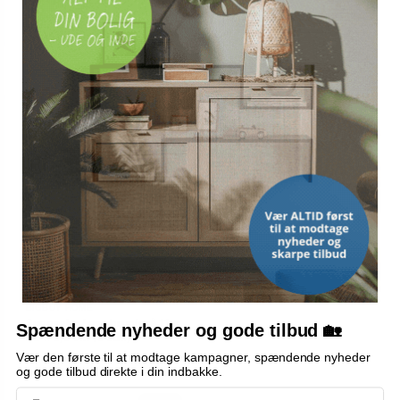
Vis
49,-
På lager
På lager
TILBUD
BIGBUY HOME
Suppeske / øse brun/grå 11 ×
Spændende nyheder og gode tilbud 🏡
33 × 8,5 cm (6 stk.)
Vær den første til at modtage kampagner, spændende nyheder
og gode tilbud direkte i din indbakke.