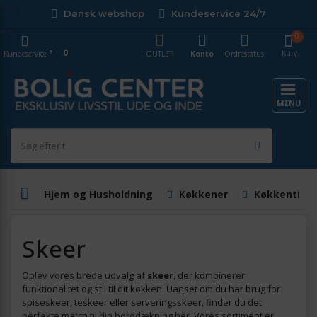
Dansk webshop
Kundeservice 24/7
0
0
Kurv
Kundeservice
OUTLET
Konto
Ordrestatus
MENU
Hjem og Husholdning
Køkkener
Køkkentilbe
Skeer
Oplev vores brede udvalg af
skeer
, der kombinerer
funktionalitet og stil til dit køkken. Uanset om du har brug for
spiseskeer, teskeer eller serveringsskeer, finder du det
perfekte match til din borddækning her. Vores sortiment er