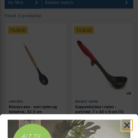
Vis filtre
Fandt 3 produkter
TILBUD
TILBUD
KINVARA
BIGBUY HOME
Kinvara øse - sort nylon og
Suppeske/øse i nylon -
birketræ, 32,5 cm
sort/rød, 7 × 30 × 9 cm (12
stk.)
Vis
139,-