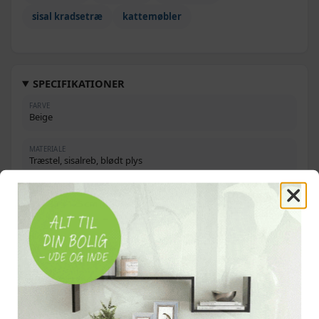
sisal kradsetræ
kattemøbler
SPECIFIKATIONER
FARVE
Beige
MATERIALE
Træstel, sisalreb, blødt plys
MÅL
96 × 35 × 125 cm (L × B × H)
HUS
30 × 25 cm (diameter × H)
HÆNGEKØJE
Diameter 30 cm