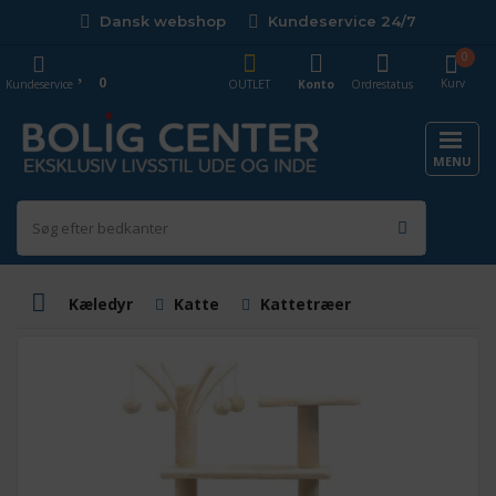
Dansk webshop
Kundeservice 24/7
0
0
Kurv
Kundeservice
OUTLET
Konto
Ordrestatus
MENU
Kæledyr
Katte
Kattetræer