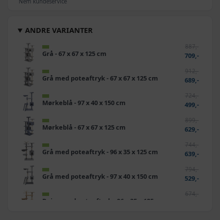
Nem kundeservice
ANDRE VARIANTER
887,-
Grå - 67 x 67 x 125 cm
709,-
912,-
Grå med poteaftryk - 67 x 67 x 125 cm
689,-
724,-
Mørkeblå - 97 x 40 x 150 cm
499,-
899,-
Mørkeblå - 67 x 67 x 125 cm
629,-
744,-
Grå med poteaftryk - 96 x 35 x 125 cm
639,-
794,-
Grå med poteaftryk - 97 x 40 x 150 cm
529,-
674,-
Beige med poteaftryk - 96 x 35 x 125 cm
529,-
662,-