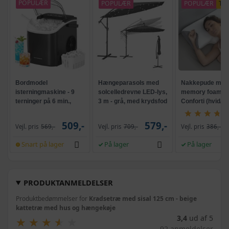
POPULÆR
POPULÆR
POPULÆR
TI
Bordmodel
Hængeparasols med
Nakkepude med
isterningmaskine - 9
solcelledrevne LED-lys,
memory foam -
terninger på 6 min.,
3 m - grå, med krydsfod
Conforti (hvid/gr
selvrensende, sort
og krank, UPF 50+
509,-
579,-
Vejl. pris
569,-
Vejl. pris
709,-
Vejl. pris
386,-
Snart på lager
På lager
På lager
PRODUKTANMELDELSER
Produktbedømmelser for
Kradsetræ med sisal 125 cm - beige
kattetræ med hus og hængekøje
3,4
ud af 5
★
★
★
★
★
★
★
★
★
★
92 anmeldelser