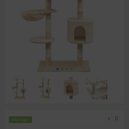
49
på lager