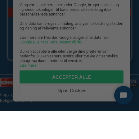
Vi og vores partnere, herunder Google, bruger cookies og
lignende teknologier til både personaliserede og ikke-
personaliserede annoncer.
Dine data kan bruges til måling, analyse, forbedring af siden
og visning af relevante annoncer.
Læs mere om hvordan Google bruger dine data her:
Google Business Data Responsibility
Du kan acceptere alle eller vælge dine præferencer
nedenfor. Du kan senere ændre eller trække dit samtykke
tilbage via ikonet nederst til venstre.
Læs mere
ACCEPTER ALLE
Tilpas Cookies
Copyright © 2026 | CVR: DK41222093 | Alle rettigheder forbeholdes |
Boligcenter.dk
🍪