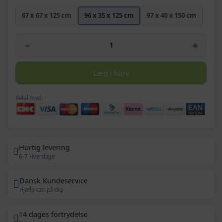
67 x 67 x 125 cm
96 x 35 x 125 cm
97 x 40 x 150 cm
−
+
Læg i kurv
Betal med:
Hurtig levering
6-7 Hverdage
Dansk Kundeservice
Hjælp tæt på dig
14 dages fortrydelse