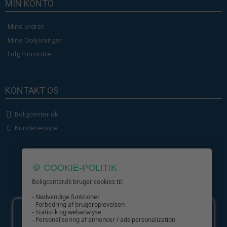
MIN KONTO
Mine ordrer
Mine Oplysninger
Følg min ordre
KONTAKT OS
Boligcenter.dk
Kundeservice
🍪 COOKIE-POLITIK
Boligcenter.dk bruger cookies til:
GIV GLÆDE MED ET GAVEKORT!
- Nødvendige funktioner
- Forbedring af brugeroplevelsen
- Statistik og webanalyse
- Personalisering af annoncer / ads personalization