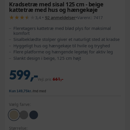
Kradsetræ med sisal 125 cm - beige
kattetræ med hus og hængekøje
★
★
★
★
★
★
★
★
★
★
3,4
•
92
anmeldelser
•
Varenr.:
7417
Fleretagers kattetræ med blød plys for maksimal
komfort
Sisalbeklædte stolper giver et naturligt sted at kradse
Hyggeligt hus og hængekøje til hvile og tryghed
Flere platforme og hængende legetøj for aktiv leg
Slankt design i beige, 125 cm højt
599,-
661,-
Vejl. pris
Vælg farve:
Størrelse: