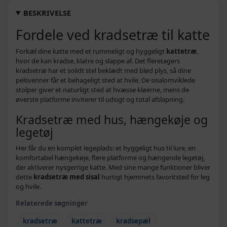
Beige med poteaftryk - 97 x 40 x 150 cm
569,-
BESKRIVELSE
756,-
Fordele ved kradsetræ til katte
Beige med poteaftryk - 67 x 67 x 125 cm
739,-
669,-
Forkæl dine katte med et rummeligt og hyggeligt
kattetræ
,
Grå - 97 x 40 x 150 cm
509,-
hvor de kan kradse, klatre og slappe af. Det fleretagers
kradsetræ har et solidt stel beklædt med blød plys, så dine
pelsvenner får et behageligt sted at hvile. De sisalomviklede
stolper giver et naturligt sted at hvæsse kløerne, mens de
øverste platforme inviterer til udsigt og total afslapning.
Kradsetræ med hus, hængekøje og
legetøj
Her får du en komplet legeplads: et hyggeligt hus til lure, en
komfortabel hængekøje, flere platforme og hængende legetøj,
der aktiverer nysgerrige katte. Med sine mange funktioner bliver
dette
kradsetræ med sisal
hurtigt hjemmets favoritsted for leg
og hvile.
Relaterede søgninger
kradsetræ
kattetræ
kradsepæl