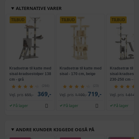
ALTERNATIVE VARER
TILBUD
TILBUD
TILBUD
Kradsetræ til katte med
Kradsetræ til katte med
Kradsetræ til ka
sisal-kradsestolper 138
sisal - 170 cm, beige
sisal-kradsestol
cm - grå
230-250 cm - gr
(266)
(23)
369,-
719,-
Vejl. pris
655,-
Vejl. pris
1.100,-
Vejl. pris
1.614,-
På lager
På lager
På lager
ANDRE KUNDER KIGGEDE OGSÅ PÅ