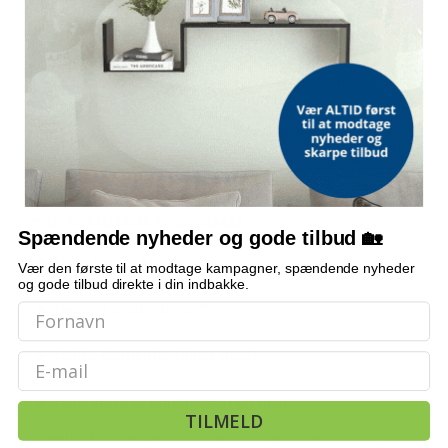
BUNDPLADE
60 × 35 cm (L × B)
INDEHOLDER
Hus, hængekøje, kradsestolper, legetøj og platforme
STOF
Polyester 100 %
OFTE STILLEDE SPØRGSMÅL
Spændende nyheder og gode tilbud 🏡
Hvor højt er kradsetræet?
Vær den første til at modtage kampagner, spændende nyheder
og gode tilbud direkte i din indbakke.
Hvad er materialerne?
Hvilke elementer følger med?
Email
Hvor store er bundpladen og huset?
TILMELD
Bemærk: FAQ er vejledende information. Vi tager forbehold for fejl og