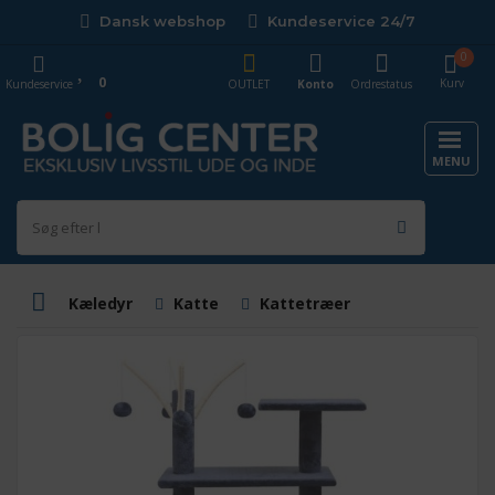
Dansk webshop
Kundeservice 24/7
0
0
Kurv
Kundeservice
OUTLET
Konto
Ordrestatus
MENU
Kæledyr
Katte
Kattetræer