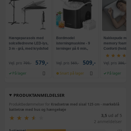
Hængeparasols med
Bordmodel
Nakkepude med
solcelledrevne LED-lys,
isterningmaskine - 9
memory foam -
3 m - grå, med krydsfod
terninger på 6 min.,
Conforti (hvid/gr
og krank, UPF 50+
selvrensende, sort
579,-
509,-
Vejl. pris
709,-
Vejl. pris
569,-
Vejl. pris
386,-
På lager
Snart på lager
På lager
PRODUKTANMELDELSER
Produktbedømmelser for
Kradsetræ med sisal 125 cm - mørkeblå
kattetræ med hus og hængekøje
3,5
ud af 5
★
★
★
★
★
★
★
★
★
★
2 anmeldelser
(1)
5-stjernet