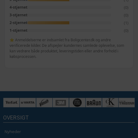
(0)
4-stjernet
(0)
3-stjernet
(1)
2-stjernet
(0)
1-stjernet
⭐ Anmeldelserne er indsamlet fra Boligcenter.dk og andre
verificerede kilder. De afspejler kundernes samlede oplevelse, som
kan vedrøre både produktet, leveringstiden eller andre forhold i
købsprocessen.
OVERSIGT
Nyheder