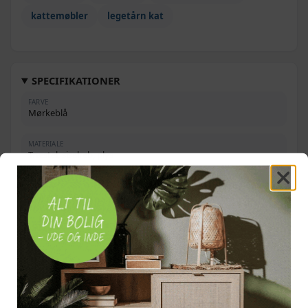
kattemøbler
legetårn kat
SPECIFIKATIONER
FARVE
Mørkeblå
MATERIALE
Træstel, sisalreb, plys
STOF
Polyester 100 %
MÅL
96 × 35 × 125 cm (L × B × H)
HUS
Ø30 × 25 cm (diameter × H)