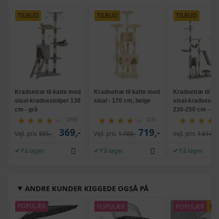
TILBUD
TILBUD
TILBUD
Kradsetræ til katte med
Kradsetræ til katte med
Kradsetræ til ka
sisal-kradsestolper 138
sisal - 170 cm, beige
sisal-kradsestol
cm - grå
230-250 cm - gr
(266)
(23)
369,-
719,-
Vejl. pris
655,-
Vejl. pris
1.100,-
Vejl. pris
1.614,-
På lager
På lager
På lager
ANDRE KUNDER KIGGEDE OGSÅ PÅ
POPULÆR
POPULÆR
POPULÆR
TI