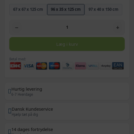
67 x 67 x 125 cm
96 x 35 x 125 cm
97 x 40 x 150 cm
−
+
Læg i kurv
Betal med:
Hurtig levering
6-7 Hverdage
Dansk Kundeservice
Hjælp tæt på dig
14 dages fortrydelse