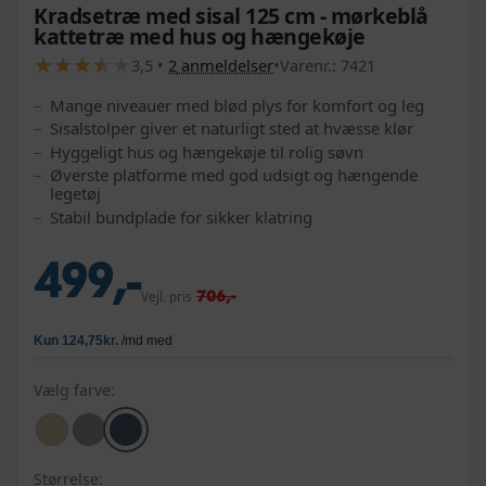
Kradsetræ med sisal 125 cm - mørkeblå
kattetræ med hus og hængekøje
★
★
★
★
★
★
★
★
★
★
3,5
•
2
anmeldelser
•
Varenr.:
7421
Mange niveauer med blød plys for komfort og leg
Sisalstolper giver et naturligt sted at hvæsse klør
Hyggeligt hus og hængekøje til rolig søvn
Øverste platforme med god udsigt og hængende
legetøj
Stabil bundplade for sikker klatring
499,-
706,-
Vejl. pris
Vælg farve:
Størrelse: