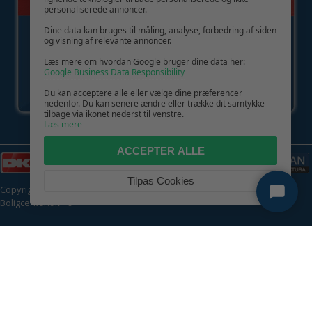
personaliserede annoncer.
Dine data kan bruges til måling, analyse, forbedring af siden
og visning af relevante annoncer.
Læs mere om hvordan Google bruger dine data her:
Google Business Data Responsibility
Du kan acceptere alle eller vælge dine præferencer
nedenfor. Du kan senere ændre eller trække dit samtykke
tilbage via ikonet nederst til venstre.
Læs mere
ACCEPTER ALLE
Tilpas Cookies
Copyright © 2026 | CVR: DK41222093 | Alle rettigheder forbeholdes |
Boligcenter.dk
🍪