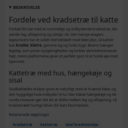
Beige med poteaftryk - 67 x 67 x 125 cm
739,-
BESKRIVELSE
672,-
Fordele ved kradsetræ til katte
Beige - 97 x 40 x 150 cm
579,-
669,-
Forkæl din kat med et rummeligt og indbydende kradsetræ, der
Grå - 97 x 40 x 150 cm
509,-
samler leg, afslapning og udsigt i ét. Det mange-etagers
legeunivers har et solidt stel beklædt med blød plys, så katten
kan
kradse
,
klatre
, gemme sig og hvile trygt. Øverst hænger
legetøj, som pirrer nysgerrigheden og holder aktivitetsniveauet
højt, mens platformene giver et perfekt spot til at holde øje med
hjemmet.
Kattetræ med hus, hængekøje og
sisal
Sisalbeklædte stolper giver et naturligt sted at hvæsse kløer, og
den hyggelige hule indbyder til lur. Den bløde hængekøje og de
runde niveauer gør det let at skifte mellem leg og afslapning, så
kradsetræet hurtigt bliver din kats favoritplads.
Relaterede søgninger
kradsetræ
kattetræ
sisal kradsestolpe