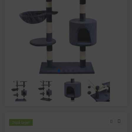
26
på lager