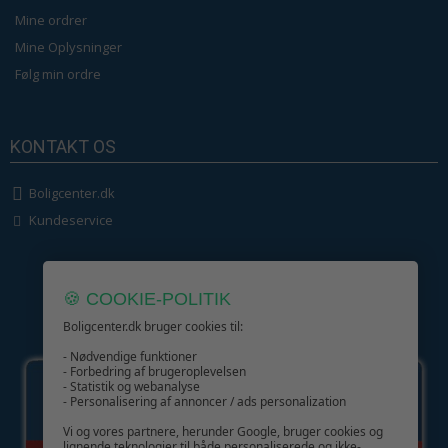
Mine ordrer
Mine Oplysninger
Følg min ordre
KONTAKT OS
Boligcenter.dk
Kundeservice
🍪 COOKIE-POLITIK
Boligcenter.dk bruger cookies til:
GIV GLÆDE MED ET GAVEKORT!
- Nødvendige funktioner
- Forbedring af brugeroplevelsen
- Statistik og webanalyse
- Personalisering af annoncer / ads personalization
Vi og vores partnere, herunder Google, bruger cookies og
lignende teknologier til både personaliserede og ikke-