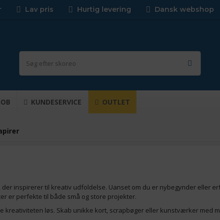
r
Lav pris
Hurtig levering
Dansk webshop
JOB
KUNDESERVICE
OUTLET
apirer
, der inspirerer til kreativ udfoldelse. Uanset om du er nybegynder eller e
ter er perfekte til både små og store projekter.
e kreativiteten løs. Skab unikke kort, scrapbøger eller kunstværker med mater