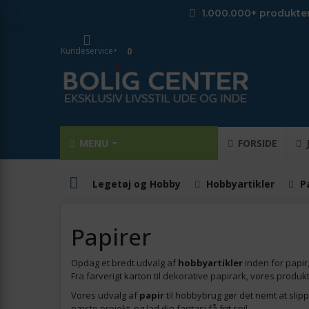
1.000.000+ produkte
Kundeservice
0
MENU
FORSIDE
Legetøj og Hobby
Hobbyartikler
P
Papirer
Opdag et bredt udvalg af
hobbyartikler
inden for papir
Fra farverigt karton til dekorative papirark, vores produk
Vores udvalg af
papir
til hobbybrug gør det nemt at slipp
næste projekt, og lad din fantasi få frit spil.