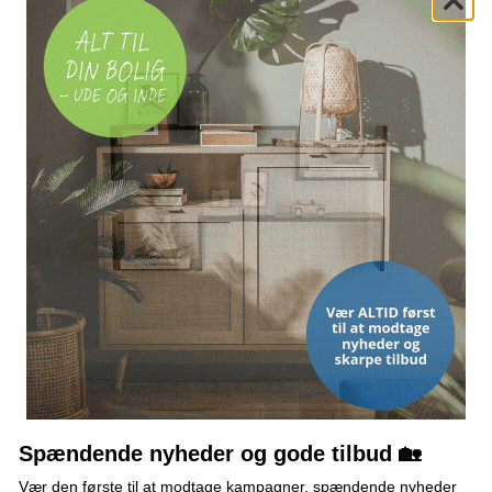
FABRISA
INCA
olet 20 × 30
Karton A4 multifarvet - Fabrisa,
Kontorsæt mini
50 ark (10 pakker)
Heart, 6 dele
424,-
59,-
Vis
Vis
109,-
19,-
På lager
På lager
Spændende nyheder og gode tilbud 🏡
Vær den første til at modtage kampagner, spændende nyheder