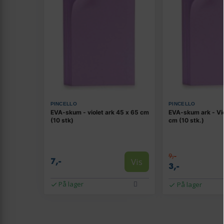
PINCELLO
PINCELLO
EVA-skum - violet ark 45 x 65 cm
EVA-skum ark - Vi
(10 stk)
cm (10 stk.)
9,-
Vis
7,-
3,-
På lager
På lager