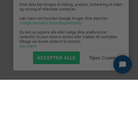
Dine data kan bruges til måling, analyse, forbedring af siden
og visning af relevante annoncer.
Læs mere om hvordan Google bruger dine data her:
Google Business Data Responsibility
Du kan acceptere alle eller vælge dine præferencer
nedenfor. Du kan senere ændre eller trække dit samtykke
tilbage via ikonet nederst til venstre.
Læs mere
ACCEPTER ALLE
Tilpas Cookies