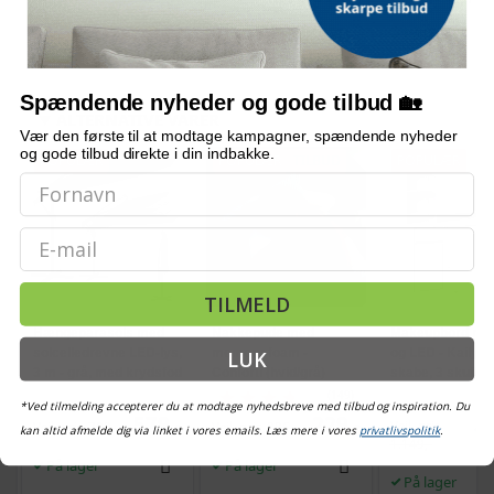
Snart på lager
På lager
På lager
Spændende nyheder og gode tilbud 🏡
ALTERNATIVE VARER
Vær den første til at modtage kampagner, spændende nyheder
og gode tilbud direkte i din indbakke.
POPULÆR
POPULÆR
TILBUD
POPULÆR
Email
TILMELD
Hængeparasols med
Nakkepude med
Makeupbord med
solcelledrevne LED-lys,
memory foam -
og LED - Kailyn, 
LUK
3 m - grå, med krydsfod
Conforti (hvid/grå)
skabe, 3 skuffer,
og krank, UPF 50+
hylder, 9 dæmpb
(149)
*Ved tilmelding accepterer du at modtage nyhedsbreve med tilbud og inspiration. Du
pærer, skydebes
579,-
229,-
Vejl. pris
Vejl. pris
709,-
Vejl. pris
386,-
1.
kan altid afmelde dig via linket i vores emails. Læs mere i vores
privatlivspolitik
.
uden værktøj - c
1.149,-
hvid
På lager
På lager
På lager