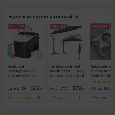
ANDRE KUNDER KIGGEDE OGSÅ PÅ
POPULÆR
POPULÆR
POPULÆR
TI
Bordmodel
Hængeparasols med
Nakkepude med
isterningmaskine - 9
solcelledrevne LED-lys,
memory foam -
terninger på 6 min.,
3 m - grå, med krydsfod
Conforti (hvid/gr
selvrensende, sort
og krank, UPF 50+
509,-
579,-
Vejl. pris
569,-
Vejl. pris
709,-
Vejl. pris
386,-
Snart på lager
På lager
På lager