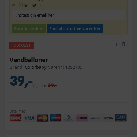
er på lager igen.
Giv mig besked
Find alternative varer her
UDSOLGT
Vandballoner
Brand:
Colorbaby
•
Varenr.:
1282705
39,-
59,-
Vejl. pris
Betal med: