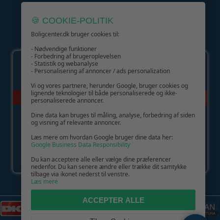
🍪 COOKIE-POLITIK
Boligcenter.dk bruger cookies til:
GIV GLÆDE MED ET GAVEKORT!
- Nødvendige funktioner
- Forbedring af brugeroplevelsen
- Statistik og webanalyse
- Personalisering af annoncer / ads personalization
Vi og vores partnere, herunder Google, bruger cookies og
lignende teknologier til både personaliserede og ikke-
personaliserede annoncer.
Dine data kan bruges til måling, analyse, forbedring af siden
og visning af relevante annoncer.
Læs mere om hvordan Google bruger dine data her:
Google Business Data Responsibility
Du kan acceptere alle eller vælge dine præferencer
nedenfor. Du kan senere ændre eller trække dit samtykke
tilbage via ikonet nederst til venstre.
Læs mere
ACCEPTER ALLE