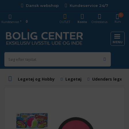
Dansk webshop
Kundeservice 24/7
0
0
Kurv
Kundeservice
OUTLET
Konto
Ordrestatus
MENU
Legetøj og Hobby
Legetøj
Udendørs legetøj